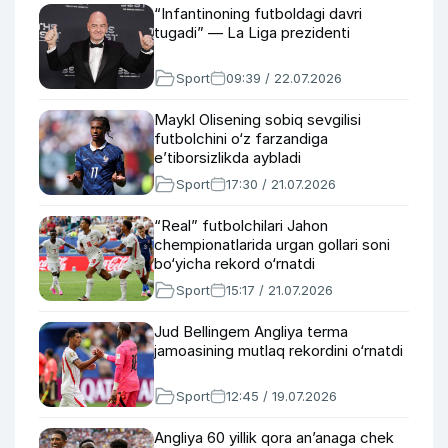
“Infantinoning futboldagi davri
tugadi” — La Liga prezidenti
Sport
09:39 / 22.07.2026
Maykl Olisening sobiq sevgilisi
futbolchini o‘z farzandiga
e’tiborsizlikda aybladi
Sport
17:30 / 21.07.2026
“Real” futbolchilari Jahon
chempionatlarida urgan gollari soni
bo‘yicha rekord o‘rnatdi
Sport
15:17 / 21.07.2026
Jud Bellingem Angliya terma
jamoasining mutlaq rekordini o‘rnatdi
Sport
12:45 / 19.07.2026
Angliya 60 yillik qora an’anaga chek