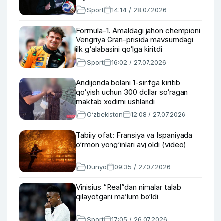
Sport
14:14 / 28.07.2026
Formula-1. Amaldagi jahon chempioni
Vengriya Gran-prisida mavsumdagi
ilk g‘alabasini qo‘lga kiritdi
Sport
16:02 / 27.07.2026
Andijonda bolani 1-sinfga kiritib
qo‘yish uchun 300 dollar so‘ragan
maktab xodimi ushlandi
O‘zbekiston
12:08 / 27.07.2026
Tabiiy ofat: Fransiya va Ispaniyada
o‘rmon yong‘inlari avj oldi (video)
Dunyo
09:35 / 27.07.2026
Vinisius “Real”dan nimalar talab
qilayotgani ma’lum bo‘ldi
Sport
17:05 / 26.07.2026