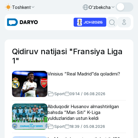
Toshkent
O‘zbekcha
Qidiruv natijasi "Fransiya Liga
1"
Vinisius “Real Madrid”da qoladimi?
Sport
09:14 / 06.08.2026
Abduqodir Husanov almashtirilgan
bahsda “Man Siti” K-Liga
yulduzlaridan ustun keldi
Sport
18:39 / 05.08.2026