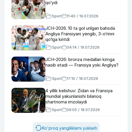
qo‘ydi
Sport
11:40 / 19.07.2026
JCH-2026. 10 ta gol urilgan bahsda
Angliya Fransiyani yengib, 3-o‘rinni
qo‘lga kiritdi
Sport
04:14 / 19.07.2026
JCH-2026: bronza medallari kimga
nasib etadi — Fransiya yoki Angliya?
Sport
17:10 / 18.07.2026
4 yillik kelishuv: Zidan va Fransiya
mundial yakunlanishi bilanoq
shartnoma imzolaydi
Sport
09:05 / 18.07.2026
Ko'proq yangiliklarni yuklash