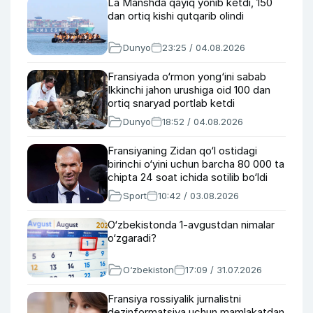
La Manshda qayiq yonib ketdi, 150
dan ortiq kishi qutqarib olindi
Dunyo
23:25 / 04.08.2026
Fransiyada o‘rmon yong‘ini sabab
Ikkinchi jahon urushiga oid 100 dan
ortiq snaryad portlab ketdi
Dunyo
18:52 / 04.08.2026
Fransiyaning Zidan qo‘l ostidagi
birinchi o‘yini uchun barcha 80 000 ta
chipta 24 soat ichida sotilib bo‘ldi
Sport
10:42 / 03.08.2026
O‘zbekistonda 1-avgustdan nimalar
o‘zgaradi?
O‘zbekiston
17:09 / 31.07.2026
Fransiya rossiyalik jurnalistni
dezinformatsiya uchun mamlakatdan