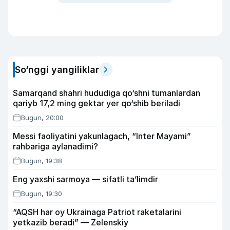
So‘nggi yangiliklar
Samarqand shahri hududiga qo‘shni tumanlardan
qariyb 17,2 ming gektar yer qo‘shib beriladi
Bugun, 20:00
Messi faoliyatini yakunlagach, “Inter Mayami”
rahbariga aylanadimi?
Bugun, 19:38
Eng yaxshi sarmoya — sifatli ta’limdir
Bugun, 19:30
“AQSH har oy Ukrainaga Patriot raketalarini
yetkazib beradi” — Zelenskiy