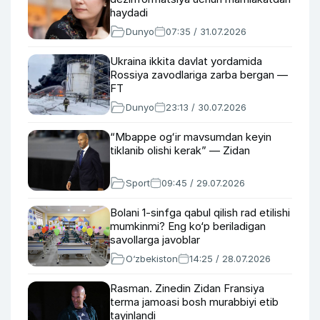
haydadi
Dunyo
07:35 / 31.07.2026
Ukraina ikkita davlat yordamida
Rossiya zavodlariga zarba bergan —
FT
Dunyo
23:13 / 30.07.2026
“Mbappe ogʻir mavsumdan keyin
tiklanib olishi kerak” — Zidan
Sport
09:45 / 29.07.2026
Bolani 1-sinfga qabul qilish rad etilishi
mumkinmi? Eng ko‘p beriladigan
savollarga javoblar
O‘zbekiston
14:25 / 28.07.2026
Rasman. Zinedin Zidan Fransiya
terma jamoasi bosh murabbiyi etib
tayinlandi