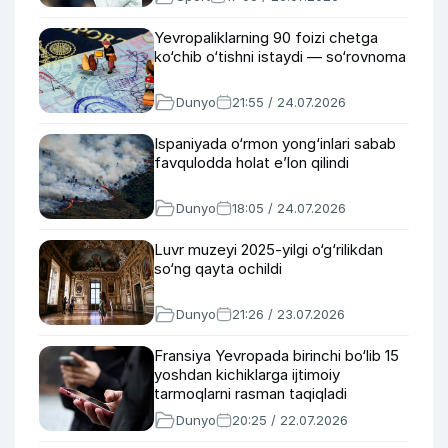
Yevropaliklarning 90 foizi chetga
ko‘chib o‘tishni istaydi — so‘rovnoma
Dunyo
21:55 / 24.07.2026
Ispaniyada o‘rmon yong‘inlari sabab
favqulodda holat e’lon qilindi
Dunyo
18:05 / 24.07.2026
Luvr muzeyi 2025-yilgi o‘g‘rilikdan
so‘ng qayta ochildi
Dunyo
21:26 / 23.07.2026
Fransiya Yevropada birinchi bo‘lib 15
yoshdan kichiklarga ijtimoiy
tarmoqlarni rasman taqiqladi
Dunyo
20:25 / 22.07.2026