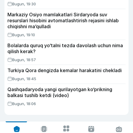
Bugun, 19:30
Markaziy Osiyo mamlakatlari Sirdaryoda suv
resurslari hisobini avtomatlashtirish rejasini ishlab
chiqishni ma’qulladi
Bugun, 19:10
Bolalarda quruq yo‘talni tezda davolash uchun nima
qilish kerak?
Bugun, 18:57
Turkiya Qora dengizda kemalar harakatini chekladi
Bugun, 18:45
Qashqadaryoda yangi qurilayotgan ko‘prikning
balkasi tushib ketdi (video)
Bugun, 18:06