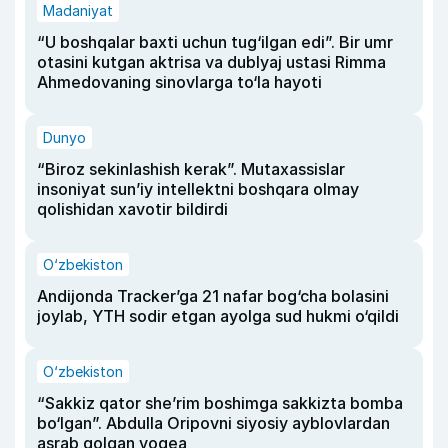
Madaniyat
“U boshqalar baxti uchun tug‘ilgan edi”. Bir umr
otasini kutgan aktrisa va dublyaj ustasi Rimma
Ahmedovaning sinovlarga to‘la hayoti
Dunyo
“Biroz sekinlashish kerak”. Mutaxassislar
insoniyat sun’iy intellektni boshqara olmay
qolishidan xavotir bildirdi
O‘zbekiston
Andijonda Tracker’ga 21 nafar bog‘cha bolasini
joylab, YTH sodir etgan ayolga sud hukmi o‘qildi
O‘zbekiston
“Sakkiz qator she’rim boshimga sakkizta bomba
bo‘lgan”. Abdulla Oripovni siyosiy ayblovlardan
asrab qolgan voqea