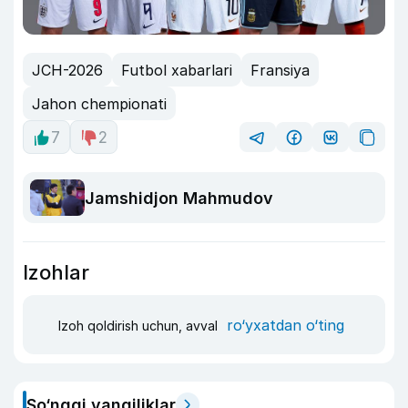
JCH-2026
Futbol xabarlari
Fransiya
Jahon chempionati
7
2
Jamshidjon Mahmudov
Izohlar
ro‘yxatdan o‘ting
Izoh qoldirish uchun, avval
So‘nggi yangiliklar