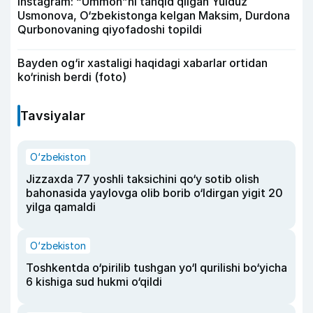
Instagram: “Ummon”ni tanqid qilgan Yulduz
Usmonova, O‘zbekistonga kelgan Maksim, Durdona
Qurbonovaning qiyofadoshi topildi
Bayden og‘ir xastaligi haqidagi xabarlar ortidan
ko‘rinish berdi (foto)
Tavsiyalar
O‘zbekiston
Jizzaxda 77 yoshli taksichini qo‘y sotib olish
bahonasida yaylovga olib borib o‘ldirgan yigit 20
yilga qamaldi
O‘zbekiston
Toshkentda o‘pirilib tushgan yo‘l qurilishi bo‘yicha
6 kishiga sud hukmi o‘qildi