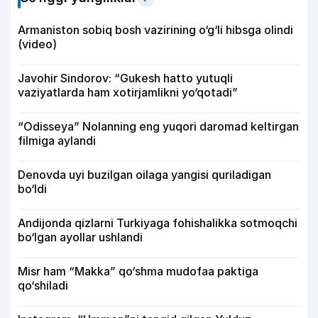
Armaniston sobiq bosh vazirining o‘g‘li hibsga olindi
(video)
Javohir Sindorov: “Gukesh hatto yutuqli
vaziyatlarda ham xotirjamlikni yo‘qotadi”
“Odisseya” Nolanning eng yuqori daromad keltirgan
filmiga aylandi
Denovda uyi buzilgan oilaga yangisi quriladigan
bo‘ldi
Andijonda qizlarni Turkiyaga fohishalikka sotmoqchi
bo‘lgan ayollar ushlandi
Misr ham “Makka” qo‘shma mudofaa paktiga
qo‘shiladi