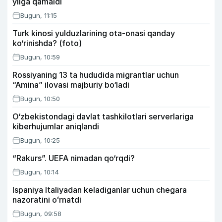
yilga qamaldi
Bugun, 11:15
Turk kinosi yulduzlarining ota-onasi qanday
ko‘rinishda? (foto)
Bugun, 10:59
Rossiyaning 13 ta hududida migrantlar uchun
“Amina” ilovasi majburiy bo‘ladi
Bugun, 10:50
O‘zbekistondagi davlat tashkilotlari serverlariga
kiberhujumlar aniqlandi
Bugun, 10:25
“Rakurs”. UEFA nimadan qo‘rqdi?
Bugun, 10:14
Ispaniya Italiyadan keladiganlar uchun chegara
nazoratini oʻrnatdi
Bugun, 09:58