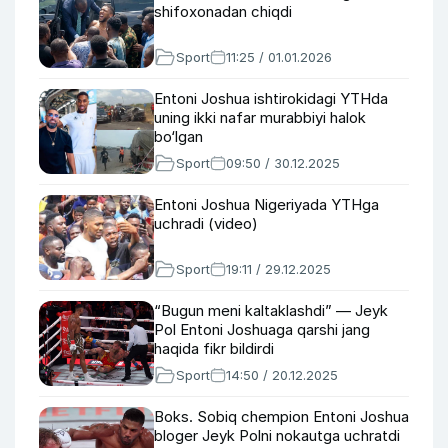
shifoxonadan chiqdi
Sport
11:25 / 01.01.2026
Entoni Joshua ishtirokidagi YTHda
uning ikki nafar murabbiyi halok
bo‘lgan
Sport
09:50 / 30.12.2025
Entoni Joshua Nigeriyada YTHga
uchradi (video)
Sport
19:11 / 29.12.2025
“Bugun meni kaltaklashdi” — Jeyk
Pol Entoni Joshuaga qarshi jang
haqida fikr bildirdi
Sport
14:50 / 20.12.2025
Boks. Sobiq chempion Entoni Joshua
bloger Jeyk Polni nokautga uchratdi