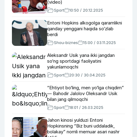
(video)
Sport
10:50 / 20.12.2025
Entoni Hopkins alkogolga qaramlikni
qanday yenggani haqida so‘zlab
berdi
Shou-biznes
15:00 / 03.11.2025
Aleksandr Usik yana ikki jangdan
so‘ng sportdagi faoliyatini
yakunlamoqchi
Sport
20:30 / 30.04.2025
“Ehtiyot bo‘ling, men yo‘lga chiqdim”
— Bahodir Jalolov Oleksandr Usik
bilan jang qilmoqchi
Sport
18:01 / 26.03.2025
Jahon kinosi yulduzi Entoni
Hopkinsning “Biz buni uddaladik,
bolakay” nomli memuar asari nashr