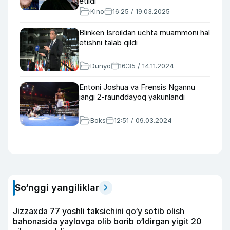
etildi
Kino
16:25 / 19.03.2025
Blinken Isroildan uchta muammoni hal
etishni talab qildi
Dunyo
16:35 / 14.11.2024
Entoni Joshua va Frensis Ngannu
jangi 2-raunddayoq yakunlandi
Boks
12:51 / 09.03.2024
So‘nggi yangiliklar
Jizzaxda 77 yoshli taksichini qo‘y sotib olish
bahonasida yaylovga olib borib o‘ldirgan yigit 20