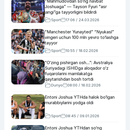
“Mahmudovdan so‘ng navbat
Joshuaga” — Tayson Fyuri “asr
jangi”ga tayyorligini bildirdi
Sport
17:06 / 24.03.2026
“Manchester Yunayted” “Nyukasl”
vingeri uchun 100 mln yevro to‘lashga
tayyor
Sport
10:55 / 18.02.2026
“O‘zing pishirgan osh...”: Avstraliya
Suriyadagi ISHIDga aloqador o‘z
fuqarolarini mamlakatga
qaytarishdan bosh tortdi
Dunyo
08:00 / 18.02.2026
Entoni Joshua YTHda halok bo‘lgan
murabbiylarini yodga oldi
Sport
08:45 / 09.01.2026
Entoni Joshua YTHdan so‘ng