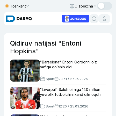
Toshkent
O‘zbekcha
Qidiruv natijasi "Entoni
Hopkins"
“Barselona” Entoni Gordonni oʻz
safiga qoʻshib oldi
Sport
23:51 / 27.05.2026
“Liverpul” Saloh o‘rniga 140 million
yevrolik futbolchini xarid qilmoqchi
Sport
12:20 / 25.03.2026