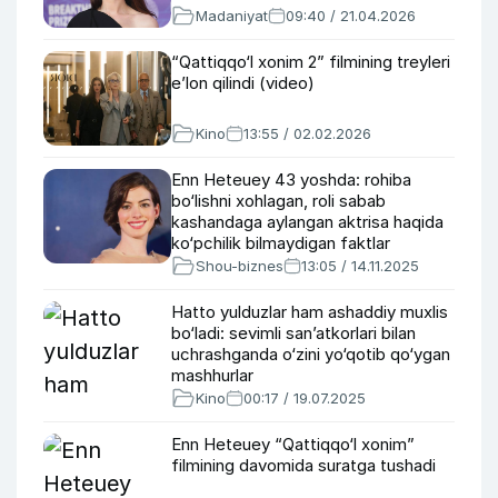
Madaniyat
09:40 / 21.04.2026
“Qattiqqo‘l xonim 2” filmining treyleri
e’lon qilindi (video)
Kino
13:55 / 02.02.2026
Enn Heteuey 43 yoshda: rohiba
bo‘lishni xohlagan, roli sabab
kashandaga aylangan aktrisa haqida
ko‘pchilik bilmaydigan faktlar
Shou-biznes
13:05 / 14.11.2025
Hatto yulduzlar ham ashaddiy muxlis
bo‘ladi: sevimli san’atkorlari bilan
uchrashganda o‘zini yo‘qotib qo‘ygan
mashhurlar
Kino
00:17 / 19.07.2025
Enn Heteuey “Qattiqqo‘l xonim”
filmining davomida suratga tushadi