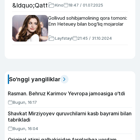
Kino
18:47 / 01.07.2025
Gollivud sohibjamolining qora tomoni:
Enn Heteuey bilan bog‘liq mojarolar
Layfstayl
21:45 / 31.10.2024
So‘nggi yangiliklar
Rasman. Behruz Karimov Yevropa jamoasiga o‘tdi
Bugun, 16:17
Shavkat Mirziyoyev quruvchilarni kasb bayrami bilan
tabrikladi
Bugun, 16:04
Original atirni qalbakisidan farqlashga yordam