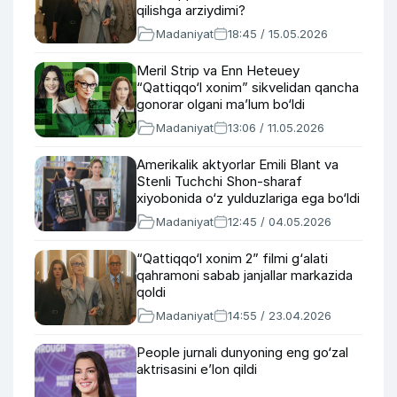
qilishga arziydimi?
Madaniyat
18:45 / 15.05.2026
Meril Strip va Enn Heteuey
“Qattiqqo‘l xonim” sikvelidan qancha
gonorar olgani ma’lum bo‘ldi
Madaniyat
13:06 / 11.05.2026
Amerikalik aktyorlar Emili Blant va
Stenli Tuchchi Shon-sharaf
xiyobonida o‘z yulduzlariga ega bo‘ldi
Madaniyat
12:45 / 04.05.2026
“Qattiqqo‘l xonim 2” filmi g‘alati
qahramoni sabab janjallar markazida
qoldi
Madaniyat
14:55 / 23.04.2026
People jurnali dunyoning eng go‘zal
aktrisasini e’lon qildi