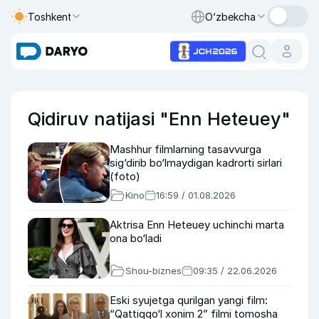
Toshkent
O‘zbekcha
Qidiruv natijasi "Enn Heteuey"
Mashhur filmlarning tasavvurga
sig‘dirib bo‘lmaydigan kadrorti sirlari
(foto)
Kino
16:59 / 01.08.2026
Aktrisa Enn Heteuey uchinchi marta
ona bo‘ladi
Shou-biznes
09:35 / 22.06.2026
Eski syujetga qurilgan yangi film:
“Qattiqqo‘l xonim 2” filmi tomosha