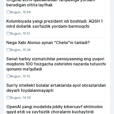
beradigan oltita layfhak
Bugun, 15:59
Kolumbiyada yangi prezident ish boshladi. AQSH 1
mlrd dollarlik xavfsizlik yordami bermoqchi
Bugun, 15:51
Nega Xabi Alonso aynan “Chelsi”ni tanladi?
Bugun, 15:36
Senat harbiy xizmatchilar pensiyasining eng yuqori
miqdorini 100 foizgacha oshirishni nazarda tutuvchi
qonunni ma’qulladi
Bugun, 15:15
Sun’iy intellekt bolalar ertaklarida ayol obrazlaridan
deyarli foydalanmayapti
Bugun, 14:55
OpenAI yangi modelida jiddiy kiberxavf ehtimolini
qayd etdi va xavfsizlik choralarini kuchaytirdi