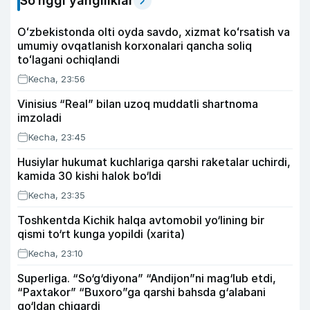
So‘nggi yangiliklar
Oʻzbekistonda olti oyda savdo, xizmat koʻrsatish va
umumiy ovqatlanish korxonalari qancha soliq
toʻlagani ochiqlandi
Kecha, 23:56
Vinisius “Real” bilan uzoq muddatli shartnoma
imzoladi
Kecha, 23:45
Husiylar hukumat kuchlariga qarshi raketalar uchirdi,
kamida 30 kishi halok bo‘ldi
Kecha, 23:35
Toshkentda Kichik halqa avtomobil yo‘lining bir
qismi to‘rt kunga yopildi (xarita)
Kecha, 23:10
Superliga. “So‘g‘diyona” “Andijon”ni mag‘lub etdi,
“Paxtakor” “Buxoro”ga qarshi bahsda g‘alabani
qo‘ldan chiqardi