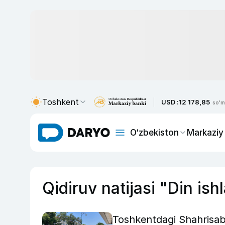
Toshkent
USD :
12 178,85
so'm
O‘zbekiston
Markaziy
Qidiruv natijasi "Din ish
Toshkentdagi Shahrisabz