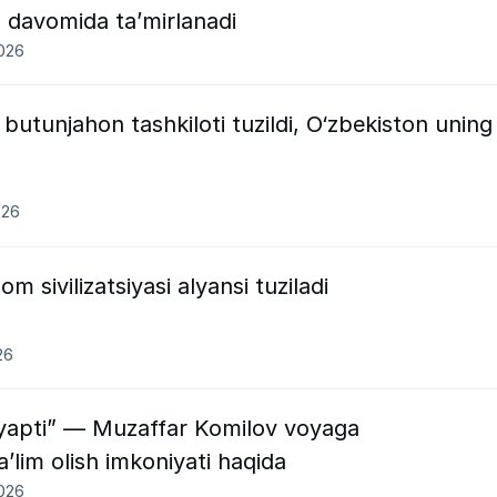
n davomida ta’mirlanadi
2026
a butunjahon tashkiloti tuzildi, O‘zbekiston uning
026
m sivilizatsiyasi alyansi tuziladi
26
ilyapti” — Muzaffar Komilov voyaga
ʼlim olish imkoniyati haqida
2026