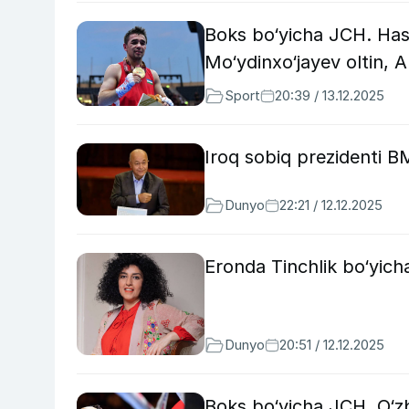
Boks bo‘yicha JCH. Ha
Mo‘ydinxo‘jayev oltin, 
Sport
20:39 / 13.12.2025
Iroq sobiq prezidenti B
Dunyo
22:21 / 12.12.2025
Eronda Tinchlik bo‘yicha
Dunyo
20:51 / 12.12.2025
Boks bo‘yicha JCH. O‘z