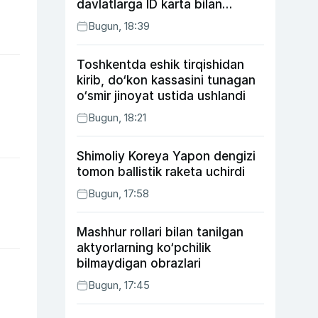
davlatlarga ID karta bilan
boriladi
Bugun, 18:39
Toshkentda eshik tirqishidan
kirib, do‘kon kassasini tunagan
o‘smir jinoyat ustida ushlandi
Bugun, 18:21
Shimoliy Koreya Yapon dengizi
tomon ballistik raketa uchirdi
Bugun, 17:58
Mashhur rollari bilan tanilgan
aktyorlarning ko‘pchilik
bilmaydigan obrazlari
Bugun, 17:45