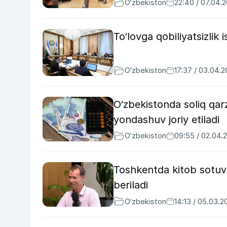
O‘zbekiston
22:40 / 07.04.
To‘lovga qobiliyatsizlik i
O‘zbekiston
17:37 / 03.04.
O‘zbekistonda soliq qar
yondashuv joriy etiladi
O‘zbekiston
09:55 / 02.04.
Toshkentda kitob sotuv
beriladi
O‘zbekiston
14:13 / 05.03.2