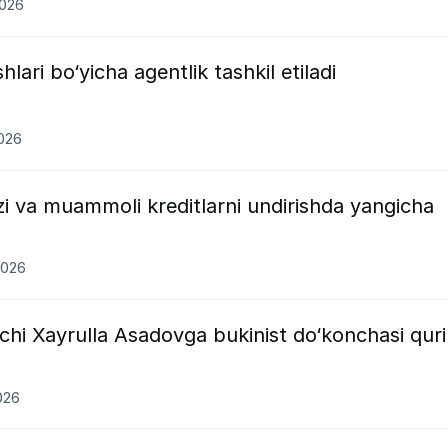
2026
shlari bo‘yicha agentlik tashkil etiladi
2026
zi va muammoli kreditlarni undirishda yangicha
2026
chi Xayrulla Asadovga bukinist do‘konchasi qur
026