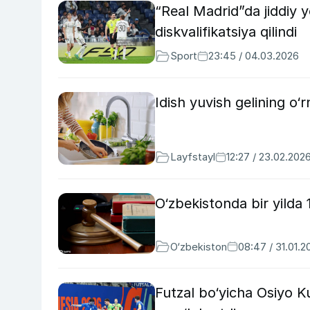
“Real Madrid”da jiddiy y
diskvalifikatsiya qilindi
Sport
23:45 / 04.03.2026
Idish yuvish gelining o‘
Layfstayl
12:27 / 23.02.202
O‘zbekistonda bir yilda
O‘zbekiston
08:47 / 31.01.2
Futzal bo‘yicha Osiyo K