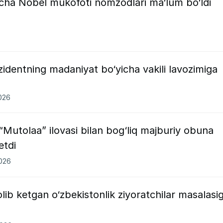
yicha Nobel mukofoti nomzodlari ma‘lum bo‘ldi
zidentning madaniyat bo‘yicha vakili lavozimiga
2026
i “Mutolaa” ilovasi bilan bog‘liq majburiy obuna
etdi
2026
lib ketgan o‘zbekistonlik ziyoratchilar masalasi