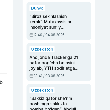
sinovlarga to‘la hayoti
Dunyo
“Biroz sekinlashish
kerak”. Mutaxassislar
insoniyat sun’iy
intellektni boshqara
12:40 / 04.08.2026
olmay qolishidan xavotir
bildirdi
O‘zbekiston
Andijonda Tracker’ga 21
nafar bog‘cha bolasini
joylab, YTH sodir etgan
ayolga sud hukmi o‘qildi
23:41 / 03.08.2026
ib
O‘zbekiston
“Sakkiz qator she’rim
boshimga sakkizta
bomba bo‘lgan”. Abdulla