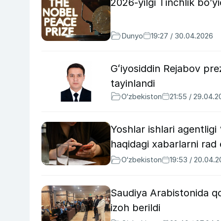
2026-yilgi Tinchlik bo’
Dunyo
19:27 / 30.04.2026
Gʻiyosiddin Rejabov pre
tayinlandi
O‘zbekiston
21:55 / 29.04.
Yoshlar ishlari agentlig
haqidagi xabarlarni rad 
O‘zbekiston
19:53 / 20.04.
Saudiya Arabistonida qo
izoh berildi