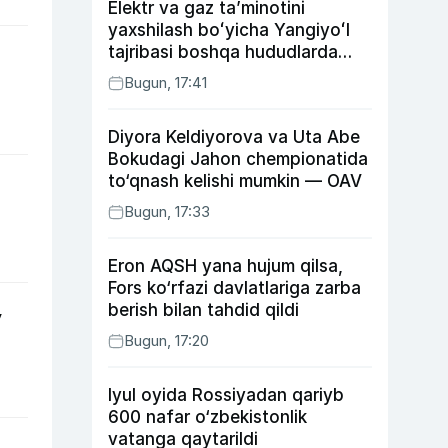
Elektr va gaz taʼminotini
yaxshilash boʻyicha Yangiyoʻl
tajribasi boshqa hududlarda
ham joriy etiladi
Bugun, 17:41
Diyora Keldiyorova va Uta Abe
Bokudagi Jahon chempionatida
to‘qnash kelishi mumkin — OAV
Bugun, 17:33
Eron AQSH yana hujum qilsa,
Fors ko‘rfazi davlatlariga zarba
berish bilan tahdid qildi
y
Bugun, 17:20
Iyul oyida Rossiyadan qariyb
600 nafar o‘zbekistonlik
vatanga qaytarildi