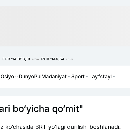
EUR :
RUB :
14 053,18
146,54
so'm
so'm
 Osiyo
Dunyo
Pul
Madaniyat
Sport
Layfstayl
lari bo‘yicha qo‘mit"
 ko‘chasida BRT yo‘lagi qurilishi boshlanadi.