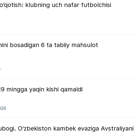
o‘qotish: klubning uch nafar futbolchisi
rnini bosadigan 6 ta tabiiy mahsulot
6
 19 mingga yaqin kishi qamaldi
026
ubogi. O‘zbekiston kambek evaziga Avstraliyani