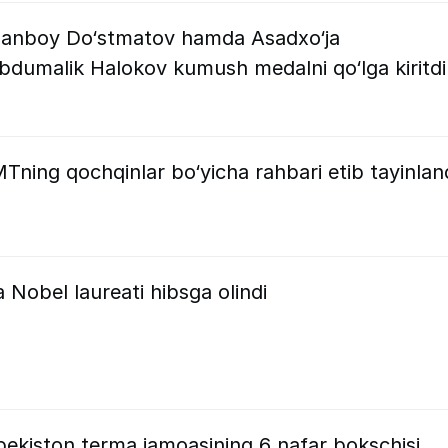
sanboy Do‘stmatov hamda Asadxo‘ja
Abdumalik Halokov kumush medalni qo‘lga kiritdi
MTning qochqinlar bo‘yicha rahbari etib tayinlan
 Nobel laureati hibsga olindi
bekiston terma jamoasining 6 nafar bokschisi