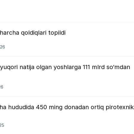
archa qoldiqlari topildi
026
an yuqori natija olgan yoshlarga 111 mlrd so‘mdan
26
cha hududida 450 ming donadan ortiq pirotexni
025