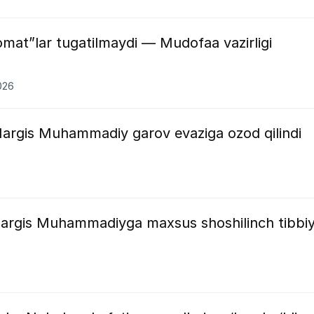
mat”lar tugatilmaydi — Mudofaa vazirligi
026
Nargis Muhammadiy garov evaziga ozod qilindi
 Nargis Muhammadiyga maxsus shoshilinch tibbi