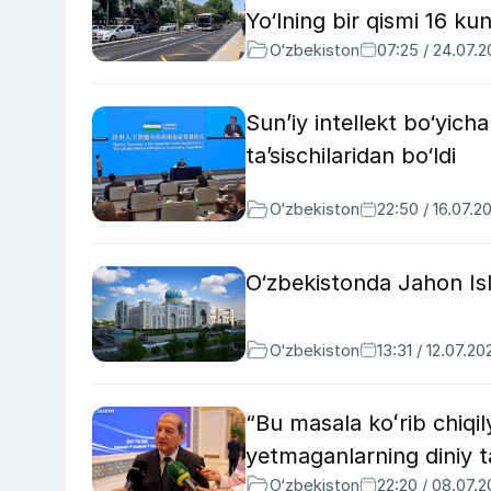
Yo‘lning bir qismi 16 ku
O‘zbekiston
07:25 / 24.07.
Sun’iy intellekt bo‘yich
ta’sischilaridan bo‘ldi
O‘zbekiston
22:50 / 16.07.2
O‘zbekistonda Jahon Islo
O‘zbekiston
13:31 / 12.07.20
“Bu masala koʻrib chiq
yetmaganlarning diniy ta
O‘zbekiston
22:20 / 08.07.