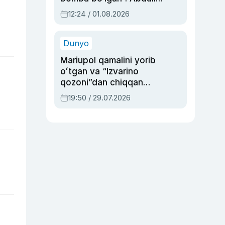
Oripovni siyosiy
12:24 / 01.08.2026
ayblovlardan asrab
qolgan voqea
Dunyo
Mariupol qamalini yorib
oʻtgan va “Izvarino
qozoni”dan chiqqan
qahramon — Ukraina
19:50 / 29.07.2026
armiyasi bosh
qoʻmondoni Drapatiy
haqida