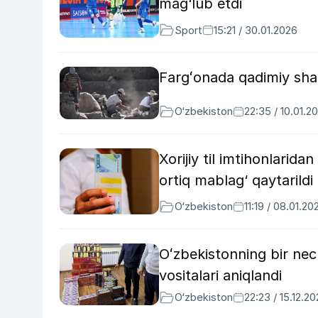
mag‘lub etdi
Sport
15:21 / 30.01.2026
Fargʻonada qadimiy shah
O‘zbekiston
22:35 / 10.01.2
Xorijiy til imtihonlarid
ortiq mablag‘ qaytarildi
O‘zbekiston
11:19 / 08.01.20
Oʻzbekistonning bir ne
vositalari aniqlandi
O‘zbekiston
22:23 / 15.12.2