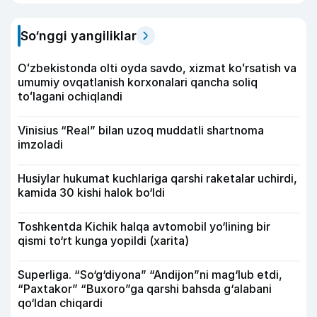
So‘nggi yangiliklar
Oʻzbekistonda olti oyda savdo, xizmat koʻrsatish va
umumiy ovqatlanish korxonalari qancha soliq
toʻlagani ochiqlandi
Vinisius “Real” bilan uzoq muddatli shartnoma
imzoladi
Husiylar hukumat kuchlariga qarshi raketalar uchirdi,
kamida 30 kishi halok bo‘ldi
Toshkentda Kichik halqa avtomobil yo‘lining bir
qismi to‘rt kunga yopildi (xarita)
Superliga. “So‘g‘diyona” “Andijon”ni mag‘lub etdi,
“Paxtakor” “Buxoro”ga qarshi bahsda g‘alabani
qo‘ldan chiqardi