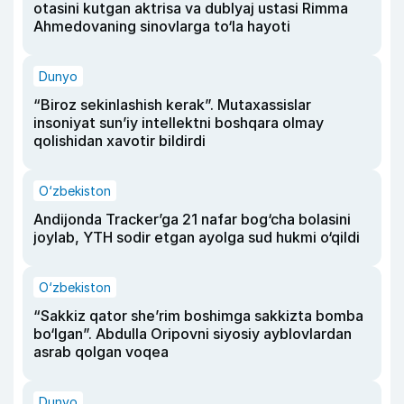
otasini kutgan aktrisa va dublyaj ustasi Rimma
Ahmedovaning sinovlarga to‘la hayoti
Dunyo
“Biroz sekinlashish kerak”. Mutaxassislar
insoniyat sun’iy intellektni boshqara olmay
qolishidan xavotir bildirdi
O‘zbekiston
Andijonda Tracker’ga 21 nafar bog‘cha bolasini
joylab, YTH sodir etgan ayolga sud hukmi o‘qildi
O‘zbekiston
“Sakkiz qator she’rim boshimga sakkizta bomba
bo‘lgan”. Abdulla Oripovni siyosiy ayblovlardan
asrab qolgan voqea
Dunyo