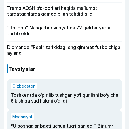
Tramp AQSH o‘q-dorilari haqida ma’lumot
tarqatganlarga qamoq bilan tahdid qildi
“Tolibon” Nangarhor viloyatida 72 gektar yerni
tortib oldi
Diomande “Real” tarixidagi eng qimmat futbolchiga
aylandi
Tavsiyalar
O‘zbekiston
Toshkentda o‘pirilib tushgan yo‘l qurilishi bo‘yicha
6 kishiga sud hukmi o‘qildi
Madaniyat
“U boshqalar baxti uchun tug‘ilgan edi”. Bir umr