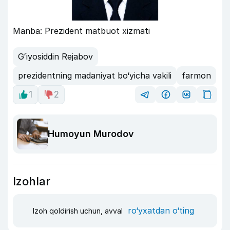
Manba: Prezident matbuot xizmati
Gʻiyosiddin Rejabov
prezidentning madaniyat bo‘yicha vakili
farmon
1
2
Humoyun Murodov
Izohlar
ro‘yxatdan o‘ting
Izoh qoldirish uchun, avval