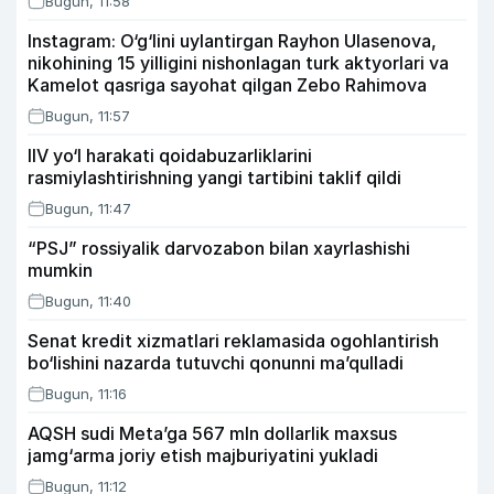
Bugun, 11:58
Instagram: O‘g‘lini uylantirgan Rayhon Ulasenova,
nikohining 15 yilligini nishonlagan turk aktyorlari va
Kamelot qasriga sayohat qilgan Zebo Rahimova
Bugun, 11:57
IIV yo‘l harakati qoidabuzarliklarini
rasmiylashtirishning yangi tartibini taklif qildi
Bugun, 11:47
“PSJ” rossiyalik darvozabon bilan xayrlashishi
mumkin
Bugun, 11:40
Senat kredit xizmatlari reklamasida ogohlantirish
bo‘lishini nazarda tutuvchi qonunni ma’qulladi
Bugun, 11:16
AQSH sudi Meta’ga 567 mln dollarlik maxsus
jamg‘arma joriy etish majburiyatini yukladi
Bugun, 11:12