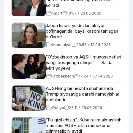
so‘radi
Sport
18:57 / 23.05.2026
Jahon kinosi yulduzlari aktyor
bo‘lmaganida, qaysi kasbni tanlagan
bo‘lardi?
Madaniyat
09:56 / 12.04.2026
“O‘zbekiston va AQSH munosabatlari
yangi bosqichga chiqdi” — Saida
Mirziyoyeva
O‘zbekiston
17:24 / 07.04.2026
AQSHning bir nechta shaharlarida
Tramp siyosatiga qarshi namoyishlar
boshlandi
Dunyo
23:11 / 28.03.2026
“Bu qizil chiziq”. Kuba rejim almashish
masalasi AQSH bilan muhokama
qilinmasligini aytdi