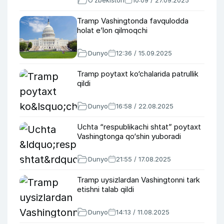
O‘zbekiston
10:09 / 27.09.2025
Tramp Vashingtonda favqulodda
holat e’lon qilmoqchi
Dunyo
12:36 / 15.09.2025
Tramp poytaxt ko‘chalarida patrullik
qildi
Dunyo
16:58 / 22.08.2025
Uchta “respublikachi shtat” poytaxt
Vashingtonga qo‘shin yuboradi
Dunyo
21:55 / 17.08.2025
Tramp uysizlardan Vashingtonni tark
etishni talab qildi
Dunyo
14:13 / 11.08.2025