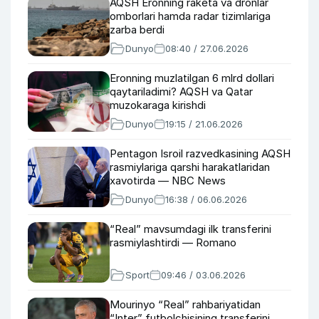
AQSH Eronning raketa va dronlar
omborlari hamda radar tizimlariga
zarba berdi
Dunyo
08:40 / 27.06.2026
Eronning muzlatilgan 6 mlrd dollari
qaytariladimi? AQSH va Qatar
muzokaraga kirishdi
Dunyo
19:15 / 21.06.2026
Pentagon Isroil razvedkasining AQSH
rasmiylariga qarshi harakatlaridan
xavotirda — NBC News
Dunyo
16:38 / 06.06.2026
“Real” mavsumdagi ilk transferini
rasmiylashtirdi — Romano
Sport
09:46 / 03.06.2026
Mourinyo “Real” rahbariyatidan
“Inter” futbolchisining transferini