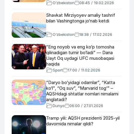
O‘zbekiston
08:45 / 19.02.2026
Shavkat Mirziyoyev amaliy tashrif
bilan Vashingtonga jo‘nab ketdi
O‘zbekiston
18:38 / 17.02.2026
“Eng noyob va eng ko‘p tomosha
qilinadigan turnir bo‘ladi” — Dana
Uayt Oq uydagi UFC musobaqasi
haqida
Sport
17:00 / 11.02.2026
“Daryo bo‘yidagi odamlar”, “Katta
ko‘l”, “Oq suv”, “Marvarid tog‘” –
AQSHdagi shtatlar nomlari nimalarni
anglatadi?
Dunyo
06:00 / 27.01.2026
Tramp yili: AQSH prezidenti 2025-yil
davomida nimalar qildi?