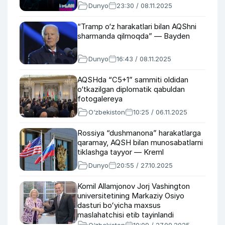
Dunyo
23:30 / 08.11.2025
“Tramp o‘z harakatlari bilan AQShni
sharmanda qilmoqda” — Bayden
Dunyo
16:43 / 08.11.2025
AQSHda “C5+1” sammiti oldidan
o‘tkazilgan diplomatik qabuldan
fotogalereya
O‘zbekiston
10:25 / 06.11.2025
Rossiya “dushmanona” harakatlarga
qaramay, AQSH bilan munosabatlarni
tiklashga tayyor — Kreml
Dunyo
20:55 / 27.10.2025
Komil Allamjonov Jorj Vashington
universitetining Markaziy Osiyo
dasturi boʻyicha maxsus
maslahatchisi etib tayinlandi