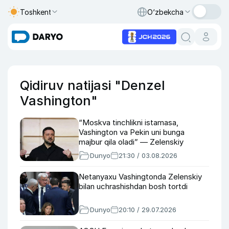
Toshkent
O‘zbekcha
Qidiruv natijasi "Denzel
Vashington"
“Moskva tinchlikni istamasa,
Vashington va Pekin uni bunga
majbur qila oladi” — Zelenskiy
Dunyo
21:30 / 03.08.2026
Netanyaxu Vashingtonda Zelenskiy
bilan uchrashishdan bosh tortdi
Dunyo
20:10 / 29.07.2026