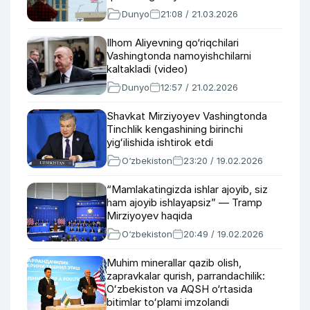
Dunyo
21:08 / 21.03.2026
Ilhom Aliyevning qo‘riqchilari
Vashingtonda namoyishchilarni
kaltakladi (video)
Dunyo
12:57 / 21.02.2026
Shavkat Mirziyoyev Vashingtonda
Tinchlik kengashining birinchi
yigʻilishida ishtirok etdi
O‘zbekiston
23:20 / 19.02.2026
“Mamlakatingizda ishlar ajoyib, siz
ham ajoyib ishlayapsiz” — Tramp
Mirziyoyev haqida
O‘zbekiston
20:49 / 19.02.2026
Muhim minerallar qazib olish,
zapravkalar qurish, parrandachilik:
Oʻzbekiston va AQSH o‘rtasida
bitimlar toʻplami imzolandi