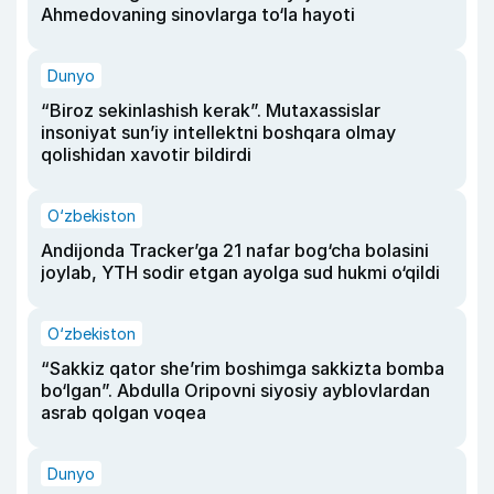
Ahmedovaning sinovlarga to‘la hayoti
Dunyo
“Biroz sekinlashish kerak”. Mutaxassislar
insoniyat sun’iy intellektni boshqara olmay
qolishidan xavotir bildirdi
O‘zbekiston
Andijonda Tracker’ga 21 nafar bog‘cha bolasini
joylab, YTH sodir etgan ayolga sud hukmi o‘qildi
O‘zbekiston
“Sakkiz qator she’rim boshimga sakkizta bomba
bo‘lgan”. Abdulla Oripovni siyosiy ayblovlardan
asrab qolgan voqea
Dunyo