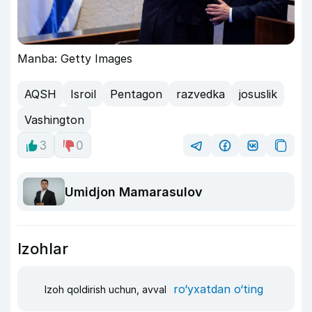
Manba: Getty Images
AQSH
Isroil
Pentagon
razvedka
josuslik
Vashington
3
0
Umidjon Mamarasulov
Izohlar
ro‘yxatdan o‘ting
Izoh qoldirish uchun, avval