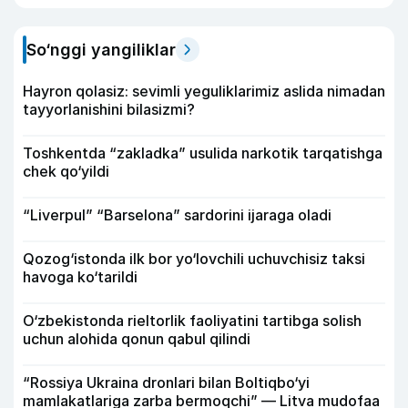
So‘nggi yangiliklar
Hayron qolasiz: sevimli yeguliklarimiz aslida nimadan
tayyorlanishini bilasizmi?
Toshkentda “zakladka” usulida narkotik tarqatishga
chek qo‘yildi
“Liverpul” “Barselona” sardorini ijaraga oladi
Qozog‘istonda ilk bor yo‘lovchili uchuvchisiz taksi
havoga ko‘tarildi
O‘zbekistonda rieltorlik faoliyatini tartibga solish
uchun alohida qonun qabul qilindi
“Rossiya Ukraina dronlari bilan Boltiqbo‘yi
mamlakatlariga zarba bermoqchi” — Litva mudofaa