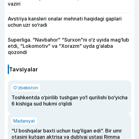
vaziri
Avstriya kansleri onalar mehnati haqidagi gaplari
uchun uzr so‘radi
Superliga. “Navbahor” “Surxon”ni o‘z uyida mag‘lub
etdi, “Lokomotiv” va “Xorazm” uyda g‘alaba
qozondi
Tavsiyalar
O‘zbekiston
Toshkentda o‘pirilib tushgan yo‘l qurilishi bo‘yicha
6 kishiga sud hukmi o‘qildi
Madaniyat
“U boshqalar baxti uchun tug‘ilgan edi”. Bir umr
otasini kutgan aktrisa va dublyaj ustasi Rimma