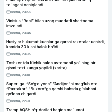
toʻlagani ochiqlandi
Kecha, 23:56
Vinisius “Real” bilan uzoq muddatli shartnoma
imzoladi
Kecha, 23:45
Husiylar hukumat kuchlariga qarshi raketalar uchirdi,
kamida 30 kishi halok bo‘ldi
Kecha, 23:35
Toshkentda Kichik halqa avtomobil yo‘lining bir
qismi to‘rt kunga yopildi (xarita)
Kecha, 23:10
Superliga. “So‘g‘diyona” “Andijon”ni mag‘lub etdi,
“Paxtakor” “Buxoro”ga qarshi bahsda g‘alabani
qo‘ldan chiqardi
Kecha, 22:31
Tramp AQSH o‘q-dorilari haqida ma’lumot