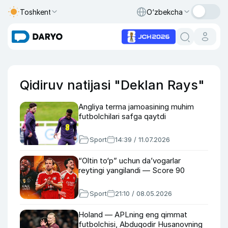
Toshkent
O‘zbekcha
Qidiruv natijasi "Deklan Rays"
Angliya terma jamoasining muhim
futbolchilari safga qaytdi
Sport
14:39 / 11.07.2026
“Oltin to‘p” uchun da’vogarlar
reytingi yangilandi — Score 90
Sport
21:10 / 08.05.2026
Holand — APLning eng qimmat
futbolchisi, Abduqodir Husanovning