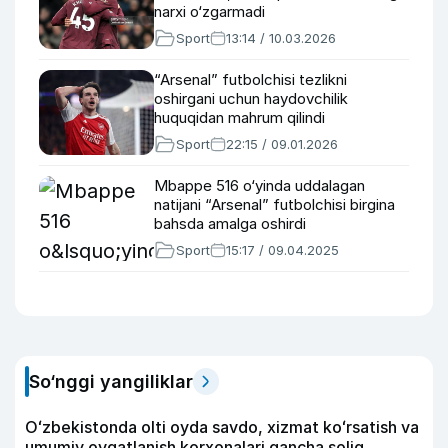
narxi o‘zgarmadi
Sport
13:14 / 10.03.2026
“Arsenal” futbolchisi tezlikni
oshirgani uchun haydovchilik
huquqidan mahrum qilindi
Sport
22:15 / 09.01.2026
Mbappe 516 o‘yinda uddalagan
natijani “Arsenal” futbolchisi birgina
bahsda amalga oshirdi
Sport
15:17 / 09.04.2025
So‘nggi yangiliklar
Oʻzbekistonda olti oyda savdo, xizmat koʻrsatish va
umumiy ovqatlanish korxonalari qancha soliq