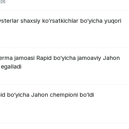
026
sterlar shaxsiy ko‘rsatkichlar bo‘yicha yuqori
erma jamoasi Rapid bo‘yicha jamoaviy Jahon
egalladi
d bo‘yicha Jahon chempioni bo‘ldi