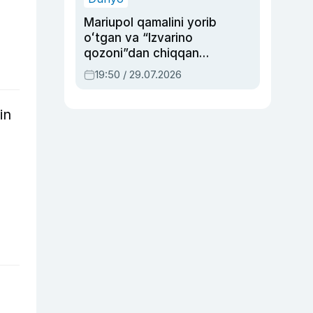
Mariupol qamalini yorib
oʻtgan va “Izvarino
qozoni”dan chiqqan
qahramon — Ukraina
19:50 / 29.07.2026
armiyasi bosh
qoʻmondoni Drapatiy
in
haqida