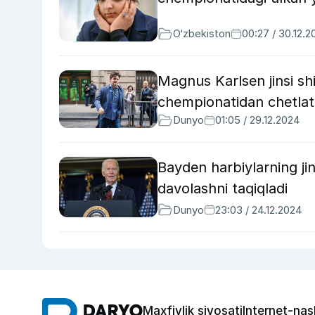
O‘zbekiston
00:27 / 30.12.
Magnus Karlsen jinsi s
chempionatidan chetlat
Dunyo
01:05 / 29.12.2024
Bayden harbiylarning jin
davolashni taqiqladi
Dunyo
23:03 / 24.12.2024
Maxfiylik siyosati
Internet-nas