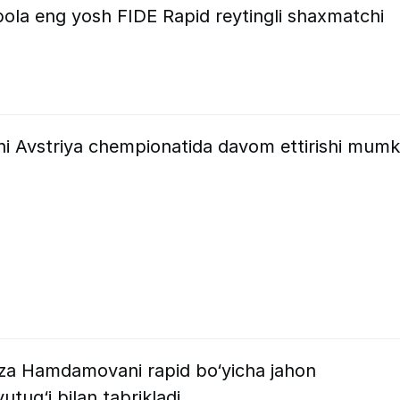
 bola eng yosh FIDE Rapid reytingli shaxmatchi
ni Avstriya chempionatida davom ettirishi mumk
‘za Hamdamovani rapid bo‘yicha jahon
tug‘i bilan tabrikladi