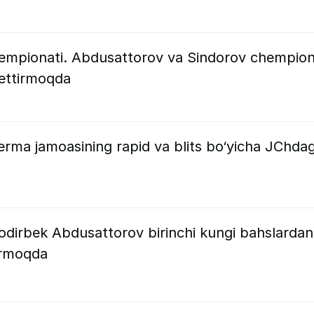
hempionati. Abdusattorov va Sindorov chempion
ettirmoqda
rma jamoasining rapid va blits bo‘yicha JChdag
dirbek Abdusattorov birinchi kungi bahslardan
ormoqda