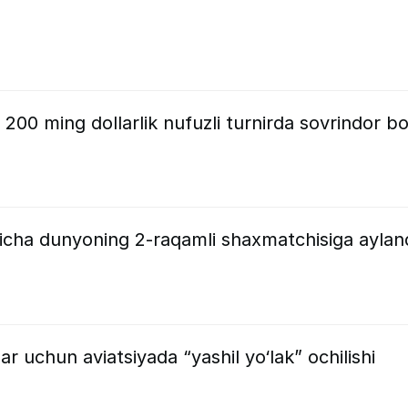
00 ming dollarlik nufuzli turnirda sovrindor bo‘
yicha dunyoning 2-raqamli shaxmatchisiga aylan
ar uchun aviatsiyada “yashil yo‘lak” ochilishi