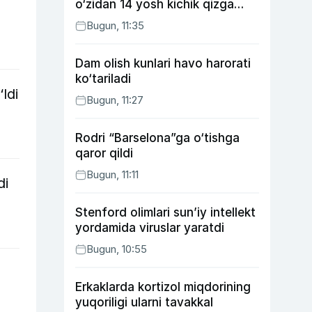
o‘zidan 14 yosh kichik qizga
uylangan Yorqinxo‘ja Umarov
Bugun, 11:35
34 yoshda
Dam olish kunlari havo harorati
ko‘tariladi
ldi
Bugun, 11:27
Rodri “Barselona”ga o‘tishga
qaror qildi
Bugun, 11:11
di
Stenford olimlari sun’iy intellekt
yordamida viruslar yaratdi
Bugun, 10:55
Erkaklarda kortizol miqdorining
yuqoriligi ularni tavakkal