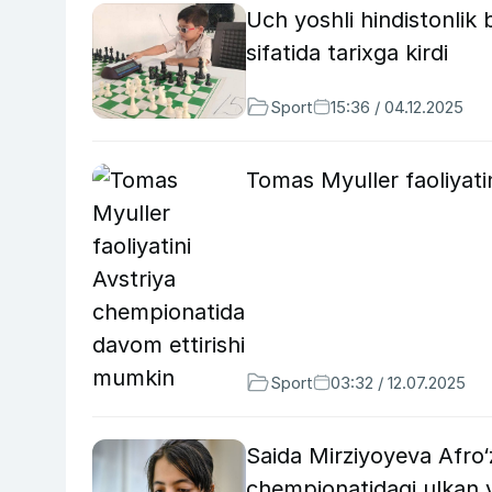
Uch yoshli hindistonlik
sifatida tarixga kirdi
Sport
15:36 / 04.12.2025
Tomas Myuller faoliyati
Sport
03:32 / 12.07.2025
Saida Mirziyoyeva Afro
chempionatidagi ulkan yu