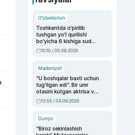
O‘zbekiston
Toshkentda o‘pirilib
tushgan yo‘l qurilishi
bo‘yicha 6 kishiga sud
hukmi o‘qildi
10:10 / 05.08.2026
Madaniyat
“U boshqalar baxti uchun
a
tug‘ilgan edi”. Bir umr
otasini kutgan aktrisa va
dublyaj ustasi Rimma
13:55 / 04.08.2026
Ahmedovaning
sinovlarga to‘la hayoti
Dunyo
“Biroz sekinlashish