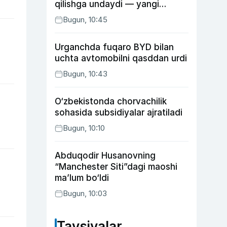
qilishga undaydi — yangi
tadqiqot
Bugun, 10:45
Urganchda fuqaro BYD bilan
uchta avtomobilni qasddan urdi
Bugun, 10:43
O‘zbekistonda chorvachilik
sohasida subsidiyalar ajratiladi
Bugun, 10:10
Abduqodir Husanovning
“Manchester Siti”dagi maoshi
ma’lum bo‘ldi
Bugun, 10:03
Tavsiyalar