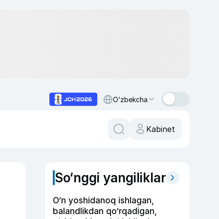
O‘zbekcha
Kabinet
So‘nggi yangiliklar
O‘n yoshidanoq ishlagan,
balandlikdan qo‘rqadigan,