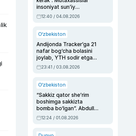
kerak”. Mutaxassislar
insoniyat sun’iy
intellektni boshqara
12:40 / 04.08.2026
olmay qolishidan xavotir
lik
bildirdi
O‘zbekiston
Andijonda Tracker’ga 21
nafar bog‘cha bolasini
joylab, YTH sodir etgan
i
ayolga sud hukmi o‘qildi
23:41 / 03.08.2026
O‘zbekiston
“Sakkiz qator she’rim
boshimga sakkizta
bomba bo‘lgan”. Abdulla
Oripovni siyosiy
12:24 / 01.08.2026
ayblovlardan asrab
qolgan voqea
Dunyo