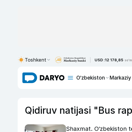
Toshkent
USD :
12 178,85
so'm
O‘zbekiston
Markaziy
Qidiruv natijasi "Bus rap
Shaxmat. O‘zbekiston t