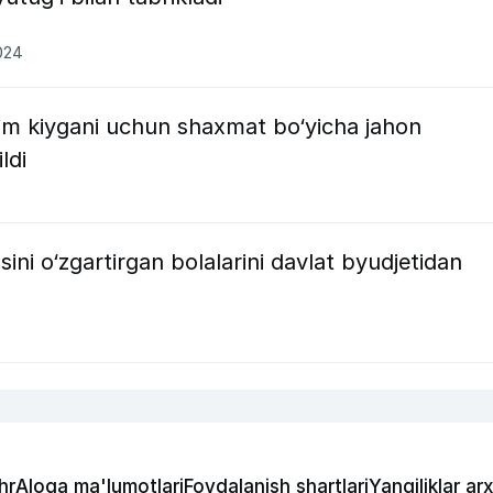
2024
him kiygani uchun shaxmat bo‘yicha jahon
ildi
sini o‘zgartirgan bolalarini davlat byudjetidan
hr
Aloqa ma'lumotlari
Foydalanish shartlari
Yangiliklar arx