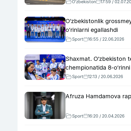
O‘zbekiston
17:59 / 02.07.2
O‘zbekistonlik grossmey
o‘rinlarni egallashdi
Sport
16:55 / 22.06.2026
Shaxmat. O‘zbekiston t
chempionatida 8-o‘rinni 
Sport
12:13 / 20.06.2026
Afruza Hamdamova rapi
Sport
16:20 / 20.04.2026