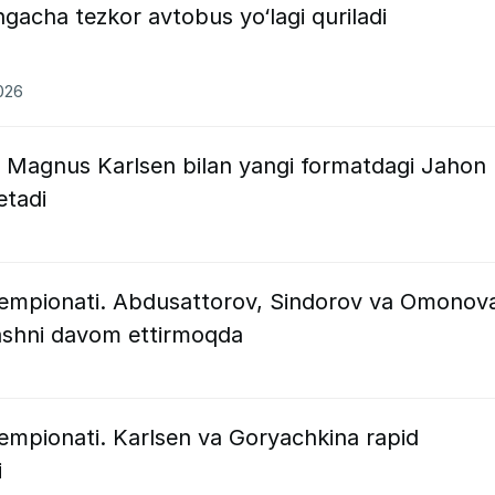
acha tezkor avtobus yo‘lagi quriladi
2026
 Magnus Karlsen bilan yangi formatdagi Jahon
etadi
hempionati. Abdusattorov, Sindorov va Omonov
ashni davom ettirmoqda
empionati. Karlsen va Goryachkina rapid
i