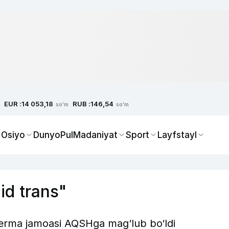
EUR :
RUB :
14 053,18
146,54
so'm
so'm
 Osiyo
Dunyo
Pul
Madaniyat
Sport
Layfstayl
id trans"
erma jamoasi AQSHga mag‘lub bo‘ldi