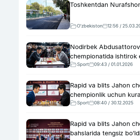
Toshkentdan Nurafshong
O‘zbekiston
12:56 / 25.03.
Nodirbek Abdusattorov
chempionatida ishtirok 
Sport
09:43 / 01.01.2026
Rapid va blits Jahon c
chempionlik uchun kur
Sport
08:40 / 30.12.2025
Rapid va blits Jahon ch
bahslarida tengsiz bo‘ld