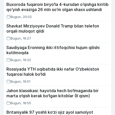
Buxoroda fuqaroni biryo‘la 4-kursdan o’qishga kiritib
qo’yish evaziga 26 mln so’m olgan shaxs ushlandi
Bugun, 20:02
Shavkat Mirziyoyev Donald Tramp bilan telefon
orqali muloqot qildi
Bugun, 19:27
Saudiyaga Eronning ikki ittifoqchisi hujum qilishi
kutilmoqda
Bugun, 19:22
Rossiyada YTH oqibatida ikki nafar O‘zbekiston
fuqarosi halok bo‘ldi
Bugun, 19:01
Jahon klassikasi: hayotda hech bo‘lmaganda bir
marta o‘qish kerak bo‘lgan kitoblar (II qism)
Bugun, 18:55
Britaniyalik 97 yoshli ko‘zi ojiz ayol samolyot