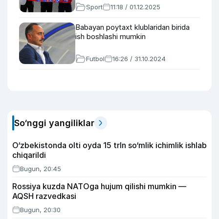
Sport
11:18 / 01.12.2025
Babayan poytaxt klublaridan birida
ish boshlashi mumkin
Futbol
16:26 / 31.10.2024
So‘nggi yangiliklar
O‘zbekistonda olti oyda 15 trln so‘mlik ichimlik ishlab
chiqarildi
Bugun, 20:45
Rossiya kuzda NATOga hujum qilishi mumkin —
AQSH razvedkasi
Bugun, 20:30