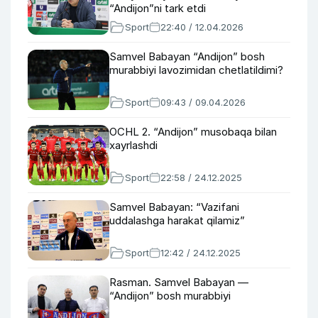
“Andijon”ni tark etdi
Sport
22:40 / 12.04.2026
Samvel Babayan “Andijon” bosh
murabbiyi lavozimidan chetlatildimi?
Sport
09:43 / 09.04.2026
OCHL 2. “Andijon” musobaqa bilan
xayrlashdi
Sport
22:58 / 24.12.2025
Samvel Babayan: “Vazifani
uddalashga harakat qilamiz”
Sport
12:42 / 24.12.2025
Rasman. Samvel Babayan —
“Andijon” bosh murabbiyi