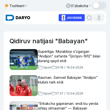
Toshkent
O‘zbekcha
Qidiruv natijasi "Babayan"
Superliga. Murabbiyi o‘zgargan
“Andijon” safarda “Qo‘qon-1912” bilan
durang qayd etdi
Sport
20:18 / 19.04.2026
Rasman. Samvel Babayan “Andijon”
klubini tark etdi
Sport
17:37 / 13.04.2026
“Erkakcha gapiraman: endi bu yerda
ishlay olmayman” — Babayan