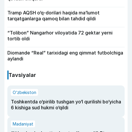
Tramp AQSH o‘q-dorilari haqida ma’lumot
tarqatganlarga qamoq bilan tahdid qildi
“Tolibon” Nangarhor viloyatida 72 gektar yerni
tortib oldi
Diomande “Real” tarixidagi eng qimmat futbolchiga
aylandi
Tavsiyalar
O‘zbekiston
Toshkentda o‘pirilib tushgan yo‘l qurilishi bo‘yicha
6 kishiga sud hukmi o‘qildi
Madaniyat