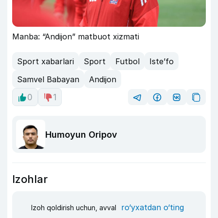
Manba: “Andijon” matbuot xizmati
Sport xabarlari
Sport
Futbol
Iste’fo
Samvel Babayan
Andijon
0
1
Humoyun Oripov
Izohlar
ro‘yxatdan o‘ting
Izoh qoldirish uchun, avval