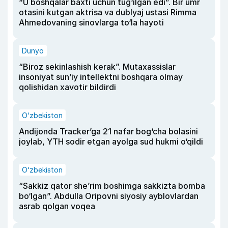
“U boshqalar baxti uchun tug‘ilgan edi”. Bir umr
otasini kutgan aktrisa va dublyaj ustasi Rimma
Ahmedovaning sinovlarga to‘la hayoti
Dunyo
“Biroz sekinlashish kerak”. Mutaxassislar
insoniyat sun’iy intellektni boshqara olmay
qolishidan xavotir bildirdi
O‘zbekiston
Andijonda Tracker’ga 21 nafar bog‘cha bolasini
joylab, YTH sodir etgan ayolga sud hukmi o‘qildi
O‘zbekiston
“Sakkiz qator she’rim boshimga sakkizta bomba
bo‘lgan”. Abdulla Oripovni siyosiy ayblovlardan
asrab qolgan voqea