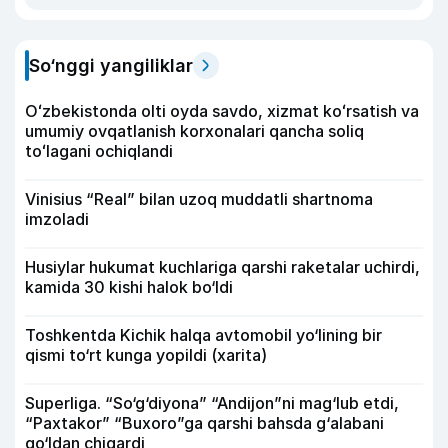
So‘nggi yangiliklar
Oʻzbekistonda olti oyda savdo, xizmat koʻrsatish va
umumiy ovqatlanish korxonalari qancha soliq
toʻlagani ochiqlandi
Vinisius “Real” bilan uzoq muddatli shartnoma
imzoladi
Husiylar hukumat kuchlariga qarshi raketalar uchirdi,
kamida 30 kishi halok bo‘ldi
Toshkentda Kichik halqa avtomobil yo‘lining bir
qismi to‘rt kunga yopildi (xarita)
Superliga. “So‘g‘diyona” “Andijon”ni mag‘lub etdi,
“Paxtakor” “Buxoro”ga qarshi bahsda g‘alabani
qo‘ldan chiqardi