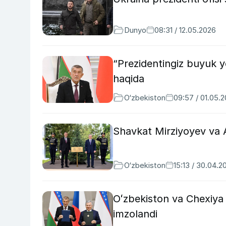
Dunyo
08:31 / 12.05.2026
“Prezidentingiz buyuk 
haqida
O‘zbekiston
09:57 / 01.05.
Shavkat Mirziyoyev va A
O‘zbekiston
15:13 / 30.04.2
Oʻzbekiston va Chexiya 
imzolandi