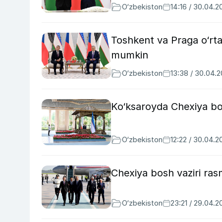
O‘zbekiston
14:16 / 30.04.2
Toshkent va Praga o‘rtas
mumkin
O‘zbekiston
13:38 / 30.04.
Ko‘ksaroyda Chexiya bosh
O‘zbekiston
12:22 / 30.04.2
Chexiya bosh vaziri rasm
O‘zbekiston
23:21 / 29.04.2