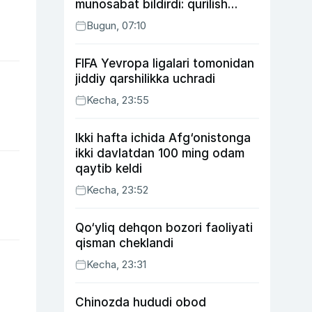
munosabat bildirdi: qurilish
ishlarining 53 foizi yakunlangan
Bugun, 07:10
FIFA Yevropa ligalari tomonidan
jiddiy qarshilikka uchradi
Kecha, 23:55
Ikki hafta ichida Afg‘onistonga
ikki davlatdan 100 ming odam
qaytib keldi
Kecha, 23:52
Qo‘yliq dehqon bozori faoliyati
qisman cheklandi
Kecha, 23:31
Chinozda hududi obod