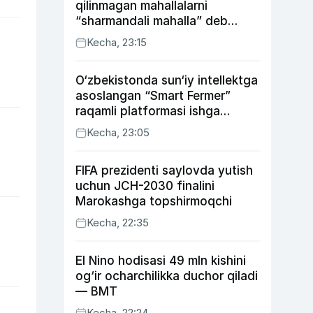
qilinmagan mahallalarni
“sharmandali mahalla” deb
belgilash boshlandi
Kecha, 23:15
O‘zbekistonda sun‘iy intellektga
asoslangan “Smart Fermer”
raqamli platformasi ishga
tushiriladi
Kecha, 23:05
FIFA prezidenti saylovda yutish
uchun JCH-2030 finalini
Marokashga topshirmoqchi
Kecha, 22:35
El Nino hodisasi 49 mln kishini
og‘ir ocharchilikka duchor qiladi
— BMT
Kecha, 22:24