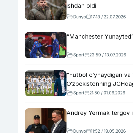
ishdan oldi
Dunyo
17:18 / 22.07.2026
“Manchester Yunayted” “
Sport
23:59 / 13.07.2026
“Futbol o‘ynaydigan va
O‘zbekistonning JCHdag
Sport
21:50 / 01.06.2026
Andrey Yermak tergov iz
Dunyo
11:52 / 18.05.2026