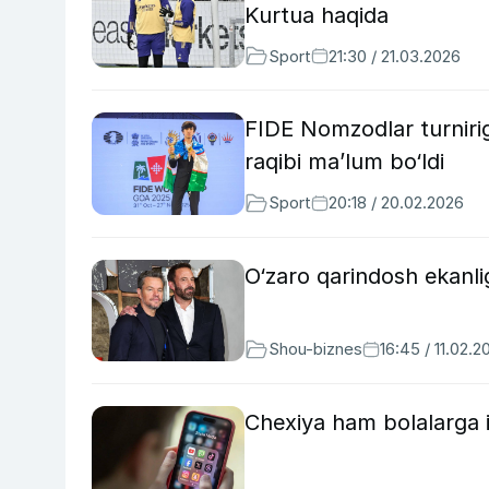
Kurtua haqida
Sport
21:30 / 21.03.2026
FIDE Nomzodlar turnirig
raqibi ma’lum bo‘ldi
Sport
20:18 / 20.02.2026
O‘zaro qarindosh ekanli
Shou-biznes
16:45 / 11.02.2
Chexiya ham bolalarga i