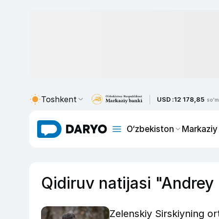
Toshkent
USD :
12 178,85
so'm
O‘zbekiston
Markaziy
Qidiruv natijasi "Andrey
Zelenskiy Sirskiyning or