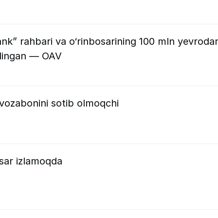
k” rahbari va o‘rinbosarining 100 mln yevroda
ilingan — OAV
vozabonini sotib olmoqchi
osar izlamoqda