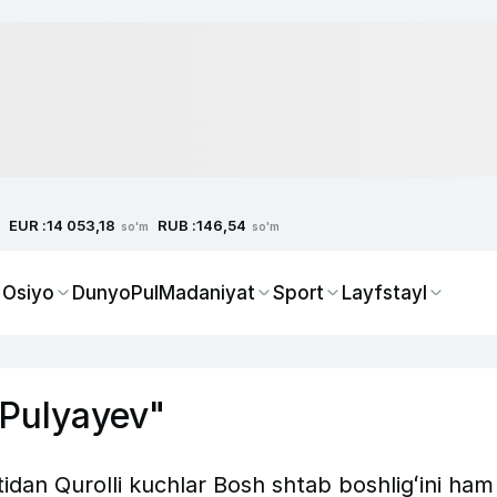
EUR :
RUB :
14 053,18
146,54
so'm
so'm
 Osiyo
Dunyo
Pul
Madaniyat
Sport
Layfstayl
 Pulyayev"
tidan Qurolli kuchlar Bosh shtab boshligʻini ham