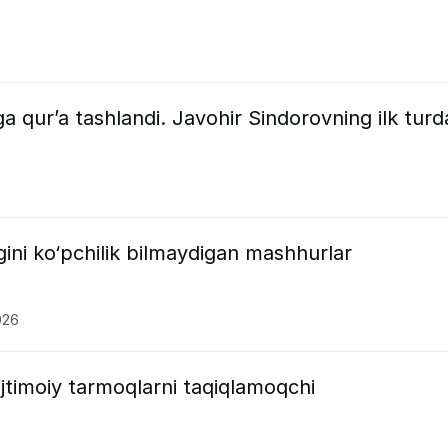
a qur’a tashlandi. Javohir Sindorovning ilk turd
gini ko‘pchilik bilmaydigan mashhurlar
026
jtimoiy tarmoqlarni taqiqlamoqchi