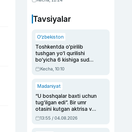
Tavsiyalar
O‘zbekiston
Toshkentda o‘pirilib
tushgan yo‘l qurilishi
bo‘yicha 6 kishiga sud
hukmi o‘qildi
Kecha, 10:10
Madaniyat
“U boshqalar baxti uchun
tug‘ilgan edi”. Bir umr
otasini kutgan aktrisa va
dublyaj ustasi Rimma
13:55 / 04.08.2026
Ahmedovaning
sinovlarga to‘la hayoti