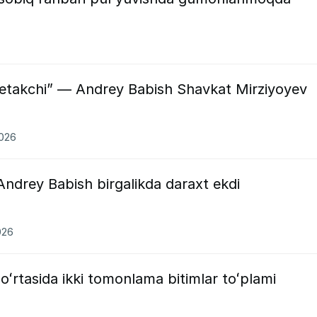
yetakchi” — Andrey Babish Shavkat Mirziyoyev
2026
ndrey Babish birgalikda daraxt ekdi
026
oʻrtasida ikki tomonlama bitimlar toʻplami