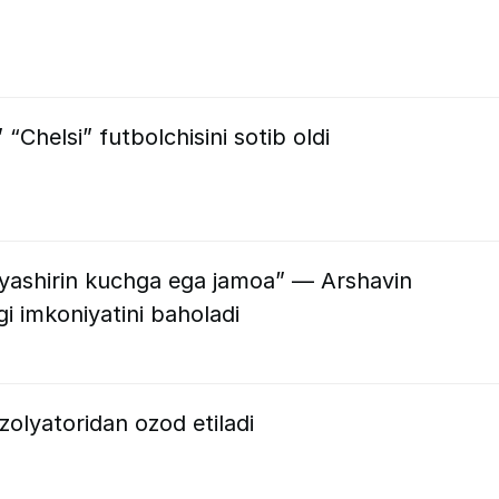
Chelsi” futbolchisini sotib oldi
 yashirin kuchga ega jamoa” — Arshavin
i imkoniyatini baholadi
olyatoridan ozod etiladi