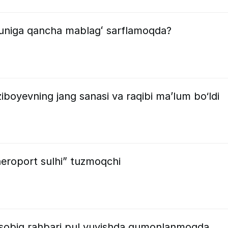
kuniga qancha mablagʻ sarflamoqda?
boyevning jang sanasi va raqibi ma’lum bo‘ldi
aeroport sulhi” tuzmoqchi
si sobiq rahbari pul yuvishda gumonlanmoqda