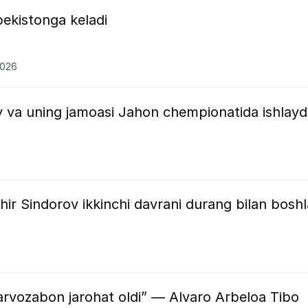
bekistonga keladi
2026
v va uning jamoasi Jahon chempionatida ishlayd
hir Sindorov ikkinchi davrani durang bilan boshl
arvozabon jarohat oldi” — Alvaro Arbeloa Tibo