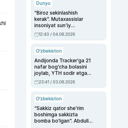
Dunyo
“Biroz sekinlashish
kerak”. Mutaxassislar
shi
insoniyat sun’iy
intellektni boshqara
12:40 / 04.08.2026
olmay qolishidan xavotir
bildirdi
O‘zbekiston
Andijonda Tracker’ga 21
nafar bog‘cha bolasini
joylab, YTH sodir etgan
ayolga sud hukmi o‘qildi
23:41 / 03.08.2026
O‘zbekiston
“Sakkiz qator she’rim
boshimga sakkizta
bomba bo‘lgan”. Abdulla
Oripovni siyosiy