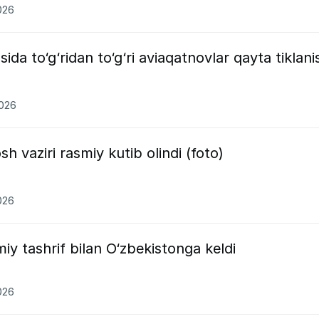
026
ida to‘g‘ridan to‘g‘ri aviaqatnovlar qayta tiklani
2026
 vaziri rasmiy kutib olindi (foto)
026
iy tashrif bilan O‘zbekistonga keldi
026