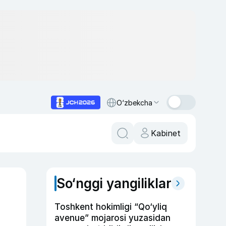
O‘zbekcha
Kabinet
So‘nggi yangiliklar
Toshkent hokimligi “Qo‘yliq
avenue” mojarosi yuzasidan