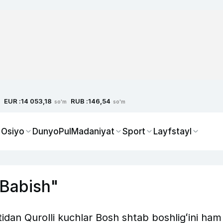
EUR :
RUB :
14 053,18
146,54
so'm
so'm
 Osiyo
Dunyo
Pul
Madaniyat
Sport
Layfstayl
 Babish"
tidan Qurolli kuchlar Bosh shtab boshligʻini ham