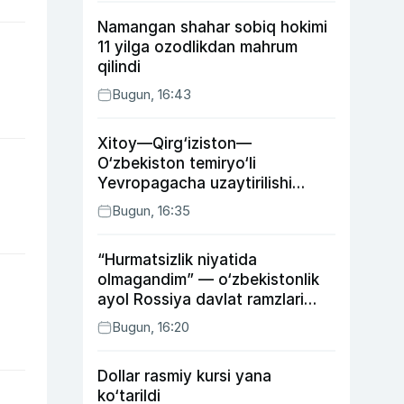
Namangan shahar sobiq hokimi
11 yilga ozodlikdan mahrum
qilindi
Bugun, 16:43
Xitoy—Qirg‘iziston—
O‘zbekiston temiryo‘li
Yevropagacha uzaytirilishi
mumkin
Bugun, 16:35
“Hurmatsizlik niyatida
olmagandim” — o‘zbekistonlik
ayol Rossiya davlat ramzlari
tushirilgan poyandoz haqida
Bugun, 16:20
Dollar rasmiy kursi yana
ko‘tarildi