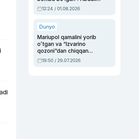
Oripovni siyosiy
12:24 / 01.08.2026
ayblovlardan asrab
qolgan voqea
Dunyo
Mariupol qamalini yorib
oʻtgan va “Izvarino
i
qozoni”dan chiqqan
qahramon — Ukraina
19:50 / 29.07.2026
armiyasi bosh
qoʻmondoni Drapatiy
haqida
adi