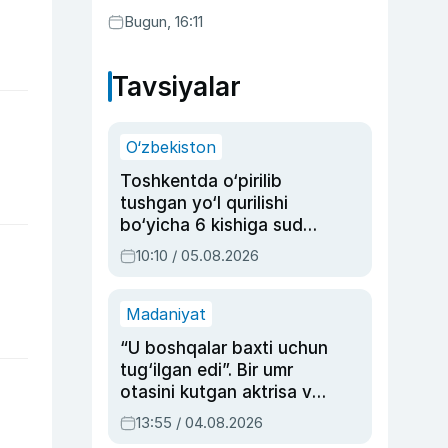
Bugun, 16:11
Tavsiyalar
O‘zbekiston
Toshkentda o‘pirilib
tushgan yo‘l qurilishi
bo‘yicha 6 kishiga sud
hukmi o‘qildi
10:10 / 05.08.2026
Madaniyat
“U boshqalar baxti uchun
tug‘ilgan edi”. Bir umr
otasini kutgan aktrisa va
dublyaj ustasi Rimma
13:55 / 04.08.2026
Ahmedovaning