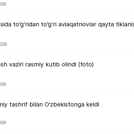
026
ida to‘g‘ridan to‘g‘ri aviaqatnovlar qayta tiklani
2026
 vaziri rasmiy kutib olindi (foto)
026
iy tashrif bilan O‘zbekistonga keldi
026