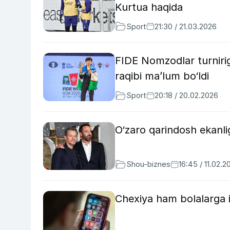
Kurtua haqida
Sport
21:30 / 21.03.2026
FIDE Nomzodlar turnirig
raqibi ma’lum bo‘ldi
Sport
20:18 / 20.02.2026
O‘zaro qarindosh ekanli
Shou-biznes
16:45 / 11.02.2
Chexiya ham bolalarga i