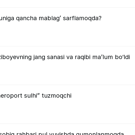
kuniga qancha mablagʻ sarflamoqda?
boyevning jang sanasi va raqibi ma’lum bo‘ldi
aeroport sulhi” tuzmoqchi
si sobiq rahbari pul yuvishda gumonlanmoqda