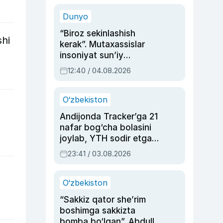
sinovlarga to‘la hayoti
Dunyo
“Biroz sekinlashish
shi
kerak”. Mutaxassislar
insoniyat sun’iy
intellektni boshqara
12:40 / 04.08.2026
olmay qolishidan xavotir
bildirdi
O‘zbekiston
Andijonda Tracker’ga 21
nafar bog‘cha bolasini
joylab, YTH sodir etgan
ayolga sud hukmi o‘qildi
23:41 / 03.08.2026
O‘zbekiston
“Sakkiz qator she’rim
boshimga sakkizta
bomba bo‘lgan”. Abdulla