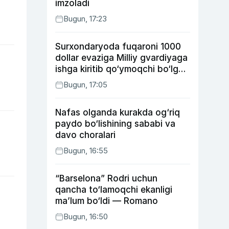
imzoladi
Bugun, 17:23
Surxondaryoda fuqaroni 1000
dollar evaziga Milliy gvardiyaga
ishga kiritib qo‘ymoqchi bo‘lgan
shaxs ushlandi
Bugun, 17:05
Nafas olganda kurakda og‘riq
paydo bo‘lishining sababi va
davo choralari
Bugun, 16:55
“Barselona” Rodri uchun
qancha to‘lamoqchi ekanligi
ma’lum bo‘ldi — Romano
Bugun, 16:50