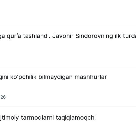
a qur’a tashlandi. Javohir Sindorovning ilk turd
gini ko‘pchilik bilmaydigan mashhurlar
026
jtimoiy tarmoqlarni taqiqlamoqchi