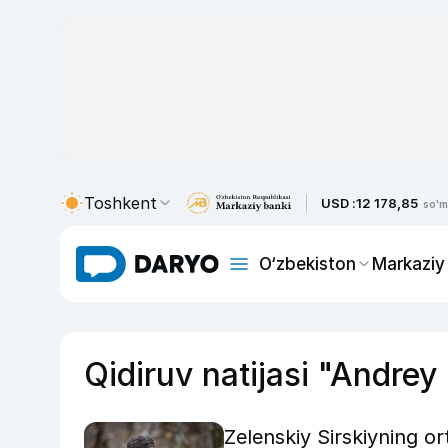
Toshkent
USD :
12 178,85
so'm
O‘zbekiston
Markaziy
Qidiruv natijasi "Andrey
Zelenskiy Sirskiyning or