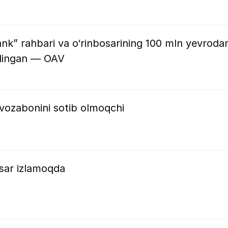
k” rahbari va o‘rinbosarining 100 mln yevroda
ilingan — OAV
vozabonini sotib olmoqchi
osar izlamoqda