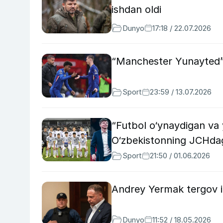
ishdan oldi
Dunyo
17:18 / 22.07.2026
“Manchester Yunayted” “
Sport
23:59 / 13.07.2026
“Futbol o‘ynaydigan va
O‘zbekistonning JCHdag
Sport
21:50 / 01.06.2026
Andrey Yermak tergov iz
Dunyo
11:52 / 18.05.2026