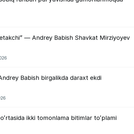
yetakchi” — Andrey Babish Shavkat Mirziyoyev
2026
ndrey Babish birgalikda daraxt ekdi
026
oʻrtasida ikki tomonlama bitimlar toʻplami