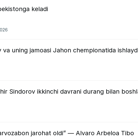
bekistonga keladi
2026
v va uning jamoasi Jahon chempionatida ishlayd
hir Sindorov ikkinchi davrani durang bilan boshl
arvozabon jarohat oldi” — Alvaro Arbeloa Tibo