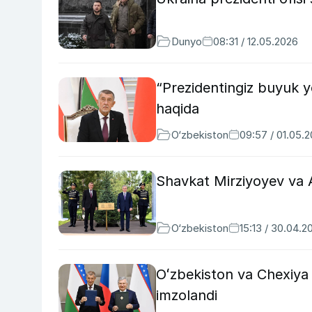
Dunyo
08:31 / 12.05.2026
“Prezidentingiz buyuk 
haqida
O‘zbekiston
09:57 / 01.05.
Shavkat Mirziyoyev va A
O‘zbekiston
15:13 / 30.04.2
Oʻzbekiston va Chexiya 
imzolandi