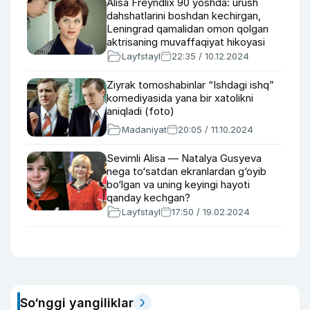
Alisa Freyndlix 90 yoshda: urush
dahshatlarini boshdan kechirgan,
Leningrad qamalidan omon qolgan
aktrisaning muvaffaqiyat hikoyasi
Layfstayl
22:35 / 10.12.2024
Ziyrak tomoshabinlar “Ishdagi ishq”
komediyasida yana bir xatolikni
aniqladi (foto)
Madaniyat
20:05 / 11.10.2024
Sevimli Alisa — Natalya Gusyeva
nega to‘satdan ekranlardan g‘oyib
bo‘lgan va uning keyingi hayoti
qanday kechgan?
Layfstayl
17:50 / 19.02.2024
So‘nggi yangiliklar