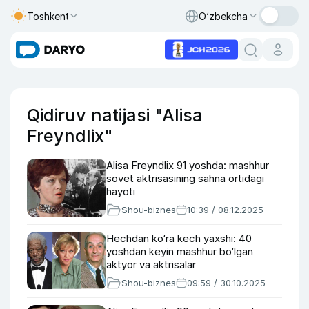
Toshkent
O‘zbekcha
Qidiruv natijasi "Alisa
Freyndlix"
Alisa Freyndlix 91 yoshda: mashhur
sovet aktrisasining sahna ortidagi
hayoti
Shou-biznes
10:39 / 08.12.2025
Hechdan ko‘ra kech yaxshi: 40
yoshdan keyin mashhur bo‘lgan
aktyor va aktrisalar
Shou-biznes
09:59 / 30.10.2025