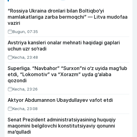
“Rossiya Ukraina dronlari bilan Boltiqbo‘yi
mamlakatlariga zarba bermoqchi” — Litva mudofaa
vaziri
Bugun, 07:35
Avstriya kansleri onalar mehnati haqidagi gaplari
uchun uzr so‘radi
Kecha, 23:48
Superliga. “Navbahor” “Surxon”ni o‘z uyida mag‘lub
etdi, “Lokomotiv” va “Xorazm” uyda g‘alaba
qozondi
Kecha, 23:26
Aktyor Abdu­mannon Ubaydullayev vafot etdi
Kecha, 23:08
Senat Prezident administratsiyasining huquqiy
maqomini belgilovchi konstitutsiyaviy qonunni
ma’qulladi