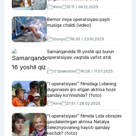
Kino
15:11 / 06.12.2025
Bemor miya operatsiyasi payti
musiqa chaldi (video)
Dunyo
16:35 / 23.10.2025
Samarqandda 16 yoshli qiz burun
operatsiyasi vaqtida vafot etdi
O‘zbekiston
16:26 / 11.07.2025
“I operatsiyasi” filmidagi Lidaning
dugonasini ijro etgan aktrisa hozir
qanday ko‘rinishda? (foto)
Kino
21:51 / 28.02.2025
“I operatsiyasi” filmida Lida obrazini
gavdalantirgan aktrisa Natalya
Seleznyovaning hayoti qanday
kechdi? (foto)