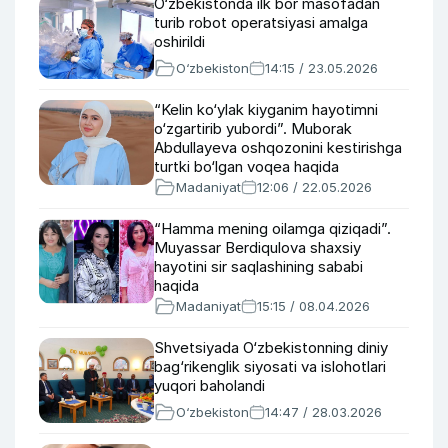
O‘zbekistonda ilk bor masofadan
turib robot operatsiyasi amalga
oshirildi
O‘zbekiston
14:15 / 23.05.2026
“Kelin ko‘ylak kiyganim hayotimni
o‘zgartirib yubordi”. Muborak
Abdullayeva oshqozonini kestirishga
turtki bo‘lgan voqea haqida
Madaniyat
12:06 / 22.05.2026
“Hamma mening oilamga qiziqadi”.
Muyassar Berdiqulova shaxsiy
hayotini sir saqlashining sababi
haqida
Madaniyat
15:15 / 08.04.2026
Shvetsiyada O‘zbekistonning diniy
bag‘rikenglik siyosati va islohotlari
yuqori baholandi
O‘zbekiston
14:47 / 28.03.2026