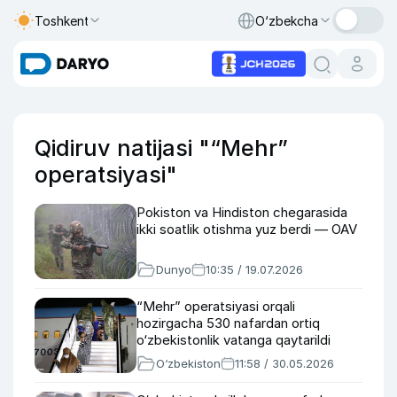
Toshkent
O‘zbekcha
Qidiruv natijasi "“Mehr”
operatsiyasi"
Pokiston va Hindiston chegarasida
ikki soatlik otishma yuz berdi — OAV
Dunyo
10:35 / 19.07.2026
“Mehr” operatsiyasi orqali
hozirgacha 530 nafardan ortiq
o‘zbekistonlik vatanga qaytarildi
O‘zbekiston
11:58 / 30.05.2026