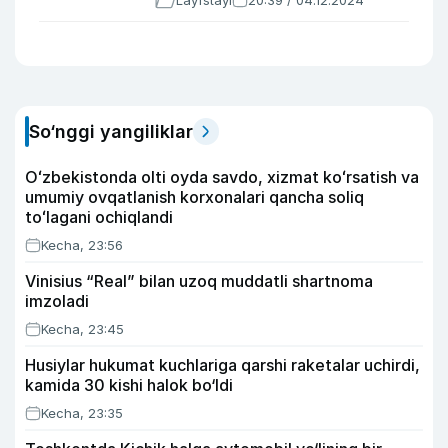
Layfstayl
20:39 / 04.12.2024
So‘nggi yangiliklar
Oʻzbekistonda olti oyda savdo, xizmat koʻrsatish va
umumiy ovqatlanish korxonalari qancha soliq
toʻlagani ochiqlandi
Kecha, 23:56
Vinisius “Real” bilan uzoq muddatli shartnoma
imzoladi
Kecha, 23:45
Husiylar hukumat kuchlariga qarshi raketalar uchirdi,
kamida 30 kishi halok bo‘ldi
Kecha, 23:35