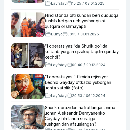
Layfstayl
15:25 / 03.01.2025
Hindistonda olti kundan beri quduqqa
tushib ketgan uch yashar qizni
qutqara olishmayapti
Dunyo
00:15 / 01.01.2025
“I operatsiyasi”da Shurik qo‘lida
ko‘tarib yurgan qizaloq taqdiri qanday
kechdi?
Layfstayl
00:40 / 29.12.2024
“I operatsiyasi” filmida rejissyor
Leonid Gayday o‘tkazib yuborgan
uchta xatolik (foto)
Layfstayl
20:53 / 06.12.2024
Shurik obrazidan nafratlangan: nima
uchun Aleksandr Demyanenko
Gayday filmlarida suratga
tushganidan afsuslangan?