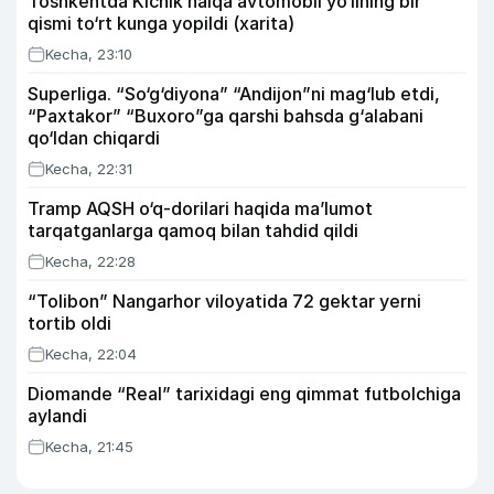
Toshkentda Kichik halqa avtomobil yo‘lining bir
qismi to‘rt kunga yopildi (xarita)
Kecha, 23:10
Superliga. “So‘g‘diyona” “Andijon”ni mag‘lub etdi,
“Paxtakor” “Buxoro”ga qarshi bahsda g‘alabani
qo‘ldan chiqardi
Kecha, 22:31
Tramp AQSH o‘q-dorilari haqida ma’lumot
tarqatganlarga qamoq bilan tahdid qildi
Kecha, 22:28
“Tolibon” Nangarhor viloyatida 72 gektar yerni
tortib oldi
Kecha, 22:04
Diomande “Real” tarixidagi eng qimmat futbolchiga
aylandi
Kecha, 21:45