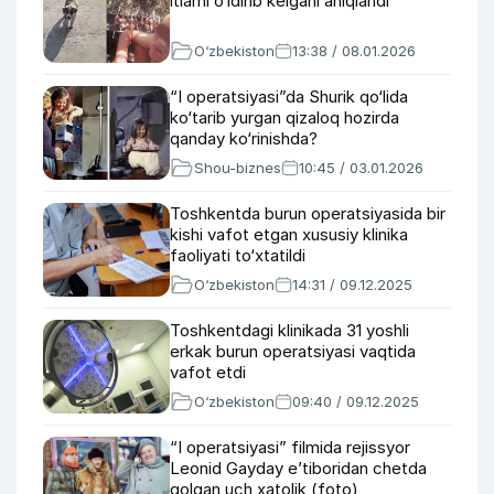
itlarni o‘ldirib kelgani aniqlandi
O‘zbekiston
13:38 / 08.01.2026
“I operatsiyasi”da Shurik qo‘lida
ko‘tarib yurgan qizaloq hozirda
qanday ko‘rinishda?
Shou-biznes
10:45 / 03.01.2026
Toshkentda burun operatsiyasida bir
kishi vafot etgan xususiy klinika
faoliyati to‘xtatildi
O‘zbekiston
14:31 / 09.12.2025
Toshkentdagi klinikada 31 yoshli
erkak burun operatsiyasi vaqtida
vafot etdi
O‘zbekiston
09:40 / 09.12.2025
“I operatsiyasi” filmida rejissyor
Leonid Gayday e’tiboridan chetda
qolgan uch xatolik (foto)