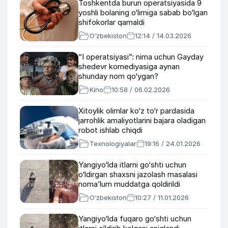
Toshkentda burun operatsiyasida 9
yoshli bolaning o‘limiga sabab bo‘lgan
shifokorlar qamaldi
O‘zbekiston
12:14 / 14.03.2026
“I operatsiyasi”: nima uchun Gayday
shedevr komediyasiga aynan
shunday nom qo‘ygan?
Kino
10:58 / 06.02.2026
Xitoylik olimlar ko‘z to‘r pardasida
jarrohlik amaliyotlarini bajara oladigan
robot ishlab chiqdi
Texnologiyalar
19:16 / 24.01.2026
Yangiyo‘lda itlarni go‘shti uchun
o‘ldirgan shaxsni jazolash masalasi
noma’lum muddatga qoldirildi
O‘zbekiston
10:27 / 11.01.2026
Yangiyo‘lda fuqaro go‘shti uchun