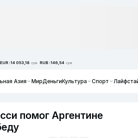
EUR :
RUB :
14 053,18
146,54
сум
сум
ьная Азия
Мир
Деньги
Культура
Спорт
Лайфста
сси помог Аргентине
беду