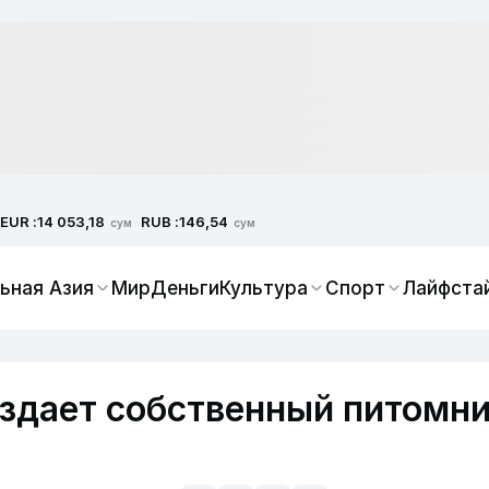
EUR :
RUB :
14 053,18
146,54
сум
сум
ьная Азия
Мир
Деньги
Культура
Спорт
Лайфста
здает собственный питомн