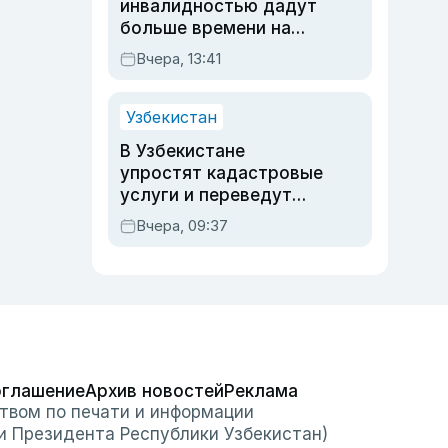
инвалидностью дадут
больше времени на
вступительных
Вчера, 13:41
экзаменах
Узбекистан
В Узбекистане
упростят кадастровые
услуги и переведут
регистрацию
Вчера, 09:37
недвижимости в
онлайн
оглашение
Архив новостей
Реклама
твом по печати и информации
и Президента Республики Узбекистан)