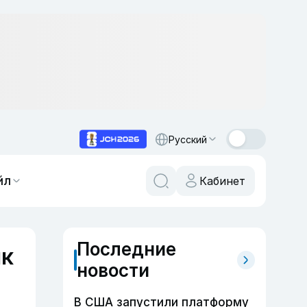
Русский
йл
Кабинет
Последние
ик
новости
В США запустили платформу