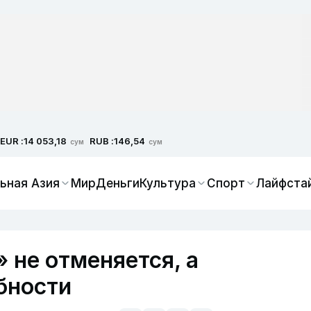
EUR :
RUB :
14 053,18
146,54
сум
сум
ьная Азия
Мир
Деньги
Культура
Спорт
Лайфста
 не отменяется, а
бности