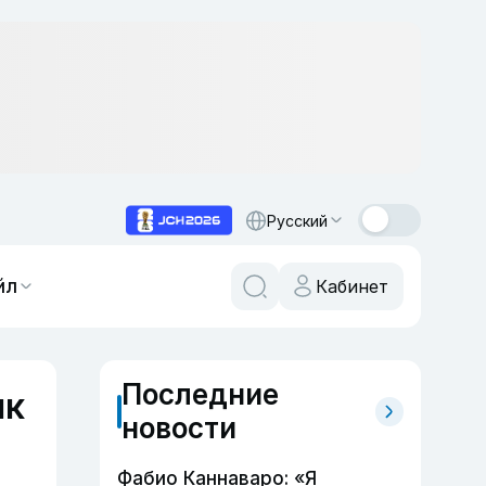
Русский
йл
Кабинет
Последние
нк
новости
Фабио Каннаваро: «Я