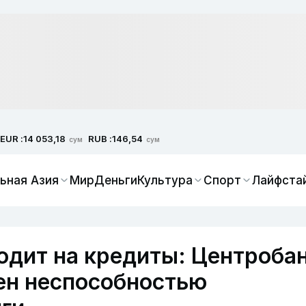
EUR :
RUB :
14 053,18
146,54
сум
сум
ьная Азия
Мир
Деньги
Культура
Спорт
Лайфста
одит на кредиты: Центроба
ен неспособностью