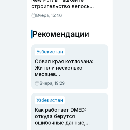
New Port в Ташкенте
строительство велось
незаконно
Вчера, 15:46
Рекомендации
Узбекистан
Обвал края котлована:
Жители несколько
месяцев
предупреждали об
Вчера, 19:29
опасности, но стройка
продолжалась
Узбекистан
Как работает DMED:
откуда берутся
ошибочные данные,
дубли аккаунтов и