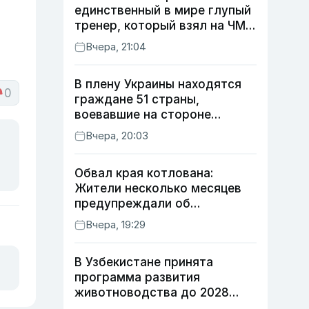
единственный в мире глупый
тренер, который взял на ЧМ
футболиста с травмой»
Вчера, 21:04
В плену Украины находятся
0
граждане 51 страны,
воевавшие на стороне
России
Вчера, 20:03
Обвал края котлована:
Жители несколько месяцев
предупреждали об
опасности, но стройка
Вчера, 19:29
продолжалась
В Узбекистане принята
программа развития
животноводства до 2028
года