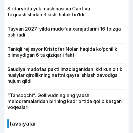
Sirdaryoda yuk mashinasi va Captiva
to‘qnashishidan 3 kishi halok bo‘ldi
Tayvan 2027-yilda mudofaa xarajatlarini 16 foizga
oshiradi
Taniqli rejissyor Kristofer Nolan haqida ko‘pchilik
bilmaydigan 6 ta qiziqarli fakt
Saudiya mudofaa pakti imzolaganidan ikki kun o‘tib
husiylar qirollikning neftni qayta ishlash zavodiga
hujum qildi
“Tansoqchi”: Gollivudning eng yaxshi
melodramalaridan birining kadr ortida qolib ketgan
voqealari
Tavsiyalar