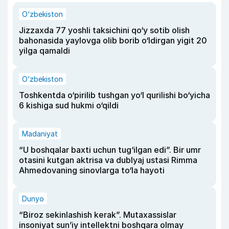
O‘zbekiston
Jizzaxda 77 yoshli taksichini qo‘y sotib olish
bahonasida yaylovga olib borib o‘ldirgan yigit 20
yilga qamaldi
O‘zbekiston
Toshkentda o‘pirilib tushgan yo‘l qurilishi bo‘yicha
6 kishiga sud hukmi o‘qildi
Madaniyat
“U boshqalar baxti uchun tug‘ilgan edi”. Bir umr
otasini kutgan aktrisa va dublyaj ustasi Rimma
Ahmedovaning sinovlarga to‘la hayoti
Dunyo
“Biroz sekinlashish kerak”. Mutaxassislar
insoniyat sun’iy intellektni boshqara olmay