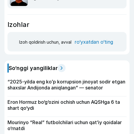
Izohlar
ro‘yxatdan o‘ting
Izoh qoldirish uchun, avval
So‘nggi yangiliklar
“2025-yilda eng koʻp korrupsion jinoyat sodir etgan
shaxslar Andijonda aniqlangan” — senator
Eron Hormuz bo‘g‘ozini ochish uchun AQSHga 6 ta
shart qo‘ydi
Mourinyo “Real” futbolchilari uchun qat’iy qoidalar
o‘rnatdi