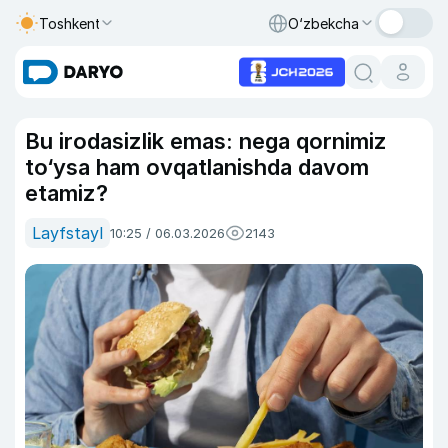
Toshkent
O‘zbekcha
Bu irodasizlik emas: nega qornimiz
to‘ysa ham ovqatlanishda davom
etamiz?
Layfstayl
10:25 / 06.03.2026
2143