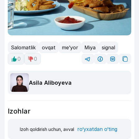
Salomatlik
ovqat
me’yor
Miya
signal
0
0
Asila Aliboyeva
Izohlar
ro‘yxatdan o‘ting
Izoh qoldirish uchun, avval