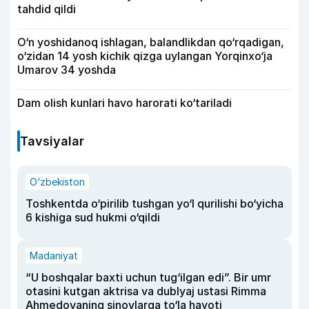
tahdid qildi
O‘n yoshidanoq ishlagan, balandlikdan qo‘rqadigan,
o‘zidan 14 yosh kichik qizga uylangan Yorqinxo‘ja
Umarov 34 yoshda
Dam olish kunlari havo harorati ko‘tariladi
Tavsiyalar
O‘zbekiston
Toshkentda o‘pirilib tushgan yo‘l qurilishi bo‘yicha
6 kishiga sud hukmi o‘qildi
Madaniyat
“U boshqalar baxti uchun tug‘ilgan edi”. Bir umr
otasini kutgan aktrisa va dublyaj ustasi Rimma
Ahmedovaning sinovlarga to‘la hayoti