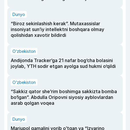
Dunyo
“Biroz sekinlashish kerak”. Mutaxassislar
insoniyat sun’iy intellektni boshqara olmay
qolishidan xavotir bildirdi
O‘zbekiston
Andijonda Tracker’ga 21 nafar bog‘cha bolasini
joylab, YTH sodir etgan ayolga sud hukmi o‘qildi
O‘zbekiston
“Sakkiz qator she’rim boshimga sakkizta bomba
bo‘lgan”. Abdulla Oripovni siyosiy ayblovlardan
asrab qolgan voqea
Dunyo
Mariupol qamalini yorib oʻtgan va “Izvarino