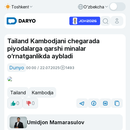
Toshkent
O‘zbekcha
Tailand Kambodjani chegarada
piyodalarga qarshi minalar
o‘rnatganlikda aybladi
Dunyo
00:00 / 22.07.2025
1493
Tailand
Kambodja
0
0
Umidjon Mamarasulov