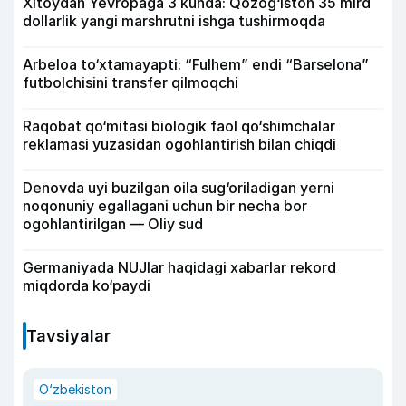
Xitoydan Yevropaga 3 kunda: Qozog‘iston 35 mlrd
dollarlik yangi marshrutni ishga tushirmoqda
Arbeloa to‘xtamayapti: “Fulhem” endi “Barselona”
futbolchisini transfer qilmoqchi
Raqobat qo‘mitasi biologik faol qo‘shimchalar
reklamasi yuzasidan ogohlantirish bilan chiqdi
Denovda uyi buzilgan oila sug‘oriladigan yerni
noqonuniy egallagani uchun bir necha bor
ogohlantirilgan — Oliy sud
Germaniyada NUJlar haqidagi xabarlar rekord
miqdorda ko‘paydi
Tavsiyalar
O‘zbekiston