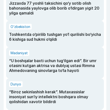
Jizzaxda 77 yoshli taksichini qo‘y sotib olish
bahonasida yaylovga olib borib o‘ldirgan yigit 20
yilga qamaldi
O‘zbekiston
Toshkentda o‘pirilib tushgan yo‘l qurilishi bo‘yicha
6 kishiga sud hukmi o‘qildi
Madaniyat
“U boshqalar baxti uchun tug‘ilgan edi”. Bir umr
otasini kutgan aktrisa va dublyaj ustasi Rimma
Ahmedovaning sinovlarga to‘la hayoti
Dunyo
“Biroz sekinlashish kerak”. Mutaxassislar
insoniyat sun’iy intellektni boshqara olmay
qolishidan xavotir bildirdi