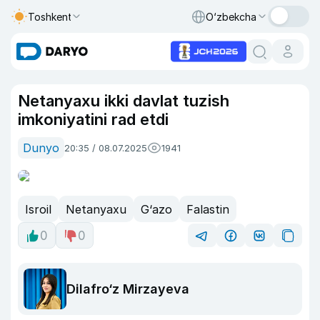
Toshkent
O‘zbekcha
Netanyaxu ikki davlat tuzish
imkoniyatini rad etdi
Dunyo
20:35 / 08.07.2025
1941
Isroil
Netanyaxu
G‘azo
Falastin
0
0
Dilafro‘z Mirzayeva