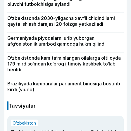
oluvchi futbolchisiga aylandi
O‘zbekistonda 2030-yilgacha xavfli chiqindilarni
qayta ishlash darajasi 20 foizga yetkaziladi
Germaniyada piyodalarni urib yuborgan
afg‘onistonlik umrbod qamoqqa hukm qilindi
O‘zbekistonda kam ta’minlangan oilalarga olti oyda
179 mlrd so‘mdan ko‘proq ijtimoiy keshbek to‘lab
berildi
Braziliyada kapibaralar parlament binosiga bostirib
kirdi (video)
Tavsiyalar
O‘zbekiston