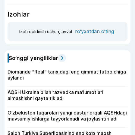
Izohlar
ro‘yxatdan o‘ting
Izoh qoldirish uchun, avval
So‘nggi yangiliklar
Diomande “Real” tarixidagi eng qimmat futbolchiga
aylandi
AQSH Ukraina bilan razvedka ma’lumotlari
almashishni qayta tikladi
O‘zbekiston fuqarolari yangi dastur orqali AQSHdagi
mavsumiy ishlarga tayyorlanadi va joylashtiriladi
Saloh Turkiya Superligasining eng ko‘p maosh