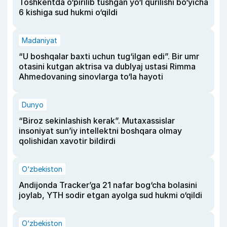
Toshkentda o‘pirilib tushgan yo‘l qurilishi bo‘yicha
6 kishiga sud hukmi o‘qildi
Madaniyat
“U boshqalar baxti uchun tug‘ilgan edi”. Bir umr
otasini kutgan aktrisa va dublyaj ustasi Rimma
Ahmedovaning sinovlarga to‘la hayoti
Dunyo
“Biroz sekinlashish kerak”. Mutaxassislar
insoniyat sun’iy intellektni boshqara olmay
qolishidan xavotir bildirdi
O‘zbekiston
Andijonda Tracker’ga 21 nafar bog‘cha bolasini
joylab, YTH sodir etgan ayolga sud hukmi o‘qildi
O‘zbekiston