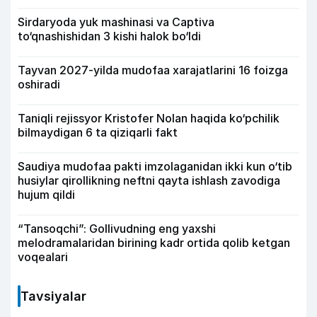
Sirdaryoda yuk mashinasi va Captiva
to‘qnashishidan 3 kishi halok bo‘ldi
Tayvan 2027-yilda mudofaa xarajatlarini 16 foizga
oshiradi
Taniqli rejissyor Kristofer Nolan haqida ko‘pchilik
bilmaydigan 6 ta qiziqarli fakt
Saudiya mudofaa pakti imzolaganidan ikki kun o‘tib
husiylar qirollikning neftni qayta ishlash zavodiga
hujum qildi
“Tansoqchi”: Gollivudning eng yaxshi
melodramalaridan birining kadr ortida qolib ketgan
voqealari
Tavsiyalar