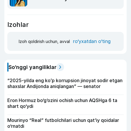
Izohlar
ro‘yxatdan o‘ting
Izoh qoldirish uchun, avval
So‘nggi yangiliklar
“2025-yilda eng koʻp korrupsion jinoyat sodir etgan
shaxslar Andijonda aniqlangan” — senator
Eron Hormuz bo‘g‘ozini ochish uchun AQSHga 6 ta
shart qo‘ydi
Mourinyo “Real” futbolchilari uchun qat’iy qoidalar
o‘rnatdi