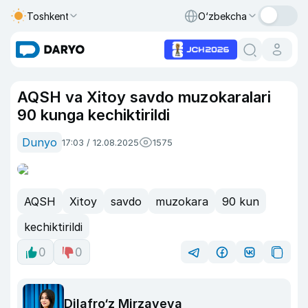
Toshkent
O‘zbekcha
AQSH va Xitoy savdo muzokaralari
90 kunga kechiktirildi
Dunyo
17:03 / 12.08.2025
1575
AQSH
Xitoy
savdo
muzokara
90 kun
kechiktirildi
0
0
Dilafro‘z Mirzayeva