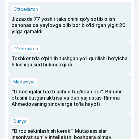
O‘zbekiston
Jizzaxda 77 yoshli taksichini qo‘y sotib olish
bahonasida yaylovga olib borib o‘ldirgan yigit 20
yilga qamaldi
O‘zbekiston
Toshkentda o‘pirilib tushgan yo‘l qurilishi bo‘yicha
6 kishiga sud hukmi o‘qildi
Madaniyat
“U boshqalar baxti uchun tug‘ilgan edi”. Bir umr
otasini kutgan aktrisa va dublyaj ustasi Rimma
Ahmedovaning sinovlarga to‘la hayoti
Dunyo
“Biroz sekinlashish kerak”. Mutaxassislar
insoniyat sun’iy intellektni boshqara olmay