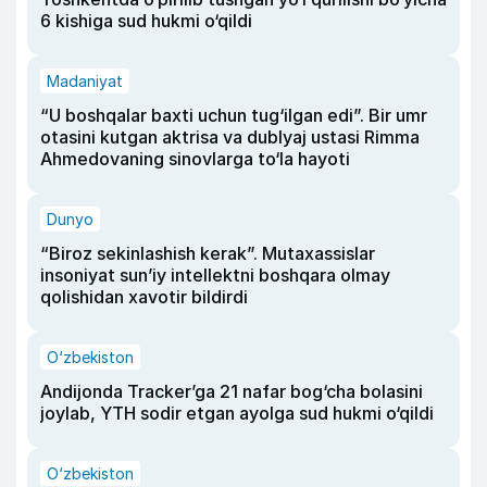
6 kishiga sud hukmi o‘qildi
Madaniyat
“U boshqalar baxti uchun tug‘ilgan edi”. Bir umr
otasini kutgan aktrisa va dublyaj ustasi Rimma
Ahmedovaning sinovlarga to‘la hayoti
Dunyo
“Biroz sekinlashish kerak”. Mutaxassislar
insoniyat sun’iy intellektni boshqara olmay
qolishidan xavotir bildirdi
O‘zbekiston
Andijonda Tracker’ga 21 nafar bog‘cha bolasini
joylab, YTH sodir etgan ayolga sud hukmi o‘qildi
O‘zbekiston