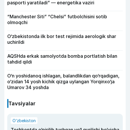
pasporti yaratiladi” — energetika vaziri
“Manchester Siti” “Chelsi” futbolchisini sotib
olmoqchi
O‘zbekistonda ilk bor test rejimida aerologik shar
uchirildi
AQSHda erkak samolyotda bomba portlatish bilan
tahdid qildi
O‘n yoshidanoq ishlagan, balandlikdan qo‘rqadigan,
o‘zidan 14 yosh kichik qizga uylangan Yorqinxo‘ja
Umarov 34 yoshda
Tavsiyalar
O‘zbekiston
Toshkentda o‘pirilib tushgan yo‘l qurilishi bo‘yicha