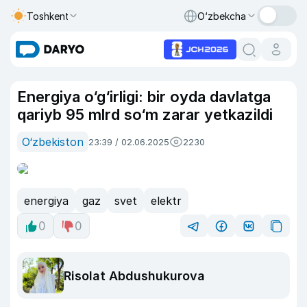
Toshkent
O‘zbekcha
Energiya o‘g‘irligi: bir oyda davlatga
qariyb 95 mlrd so‘m zarar yetkazildi
O‘zbekiston
23:39 / 02.06.2025
2230
energiya
gaz
svet
elektr
0
0
Risolat Abdushukurova