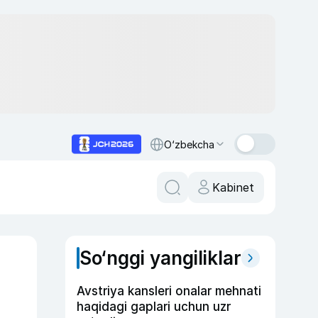
O‘zbekcha
Kabinet
So‘nggi yangiliklar
Avstriya kansleri onalar mehnati
haqidagi gaplari uchun uzr