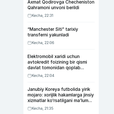
Axmat Qodirovga Checheniston
Qahramoni unvoni berildi
Kecha, 22:31
“Manchester Siti” tarixiy
transferni yakunladi
Kecha, 22:06
Elektromobil xaridi uchun
avtokredit foizining bir qismi
davlat tomonidan qoplab
berilishi mumkin
Kecha, 22:04
Janubiy Koreya futbolida yirik
mojaro: xorijlik hakamlarga jinsiy
xizmatlar ko‘rsatilgani ma’lum
qilindi
Kecha, 21:35