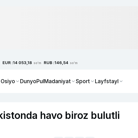
EUR :
RUB :
14 053,18
146,54
so'm
so'm
 Osiyo
Dunyo
Pul
Madaniyat
Sport
Layfstayl
istonda havo biroz bulutli