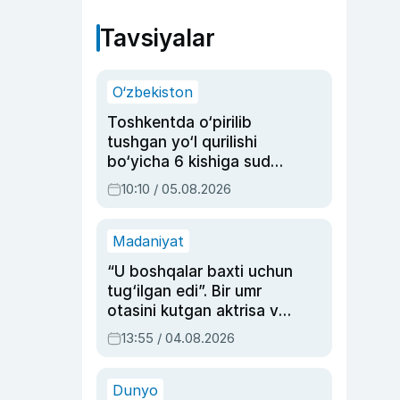
Tavsiyalar
O‘zbekiston
Toshkentda o‘pirilib
tushgan yo‘l qurilishi
bo‘yicha 6 kishiga sud
hukmi o‘qildi
10:10 / 05.08.2026
Madaniyat
“U boshqalar baxti uchun
tug‘ilgan edi”. Bir umr
otasini kutgan aktrisa va
dublyaj ustasi Rimma
13:55 / 04.08.2026
Ahmedovaning
sinovlarga to‘la hayoti
Dunyo