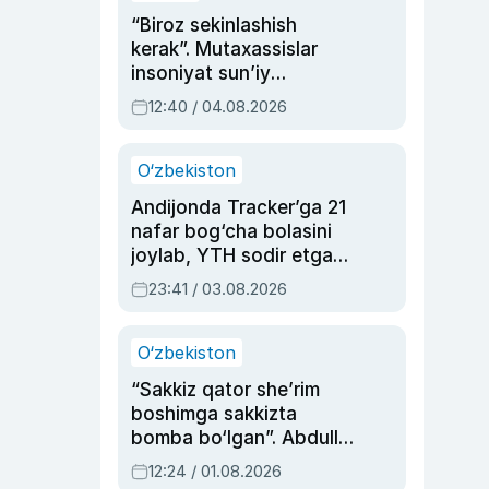
“Biroz sekinlashish
kerak”. Mutaxassislar
insoniyat sun’iy
intellektni boshqara
12:40 / 04.08.2026
olmay qolishidan xavotir
bildirdi
O‘zbekiston
Andijonda Tracker’ga 21
nafar bog‘cha bolasini
joylab, YTH sodir etgan
ayolga sud hukmi o‘qildi
23:41 / 03.08.2026
O‘zbekiston
“Sakkiz qator she’rim
boshimga sakkizta
bomba bo‘lgan”. Abdulla
Oripovni siyosiy
12:24 / 01.08.2026
ayblovlardan asrab