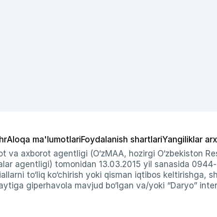
hr
Aloqa ma'lumotlari
Foydalanish shartlari
Yangiliklar arx
t va axborot agentligi (O‘zMAA, hozirgi O‘zbekiston Res
ar agentligi) tomonidan 13.03.2015 yil sanasida 0944
allarni to‘liq ko‘chirish yoki qisman iqtibos keltirishga, 
ytiga giperhavola mavjud bo‘lgan va/yoki “Daryo” intern