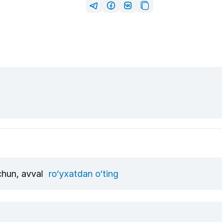
uchun, avval
ro‘yxatdan o‘ting