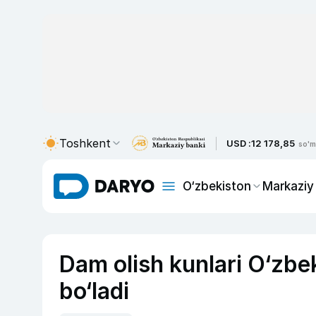
Toshkent
USD :
12 178,85
so'm
O‘zbekiston
Markaziy
Dam olish kunlari O‘zbek
bo‘ladi