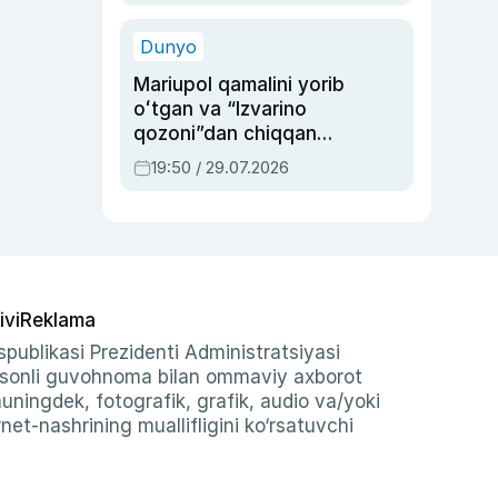
qolgan voqea
Dunyo
Mariupol qamalini yorib
oʻtgan va “Izvarino
qozoni”dan chiqqan
qahramon — Ukraina
19:50 / 29.07.2026
armiyasi bosh
qoʻmondoni Drapatiy
haqida
ivi
Reklama
publikasi Prezidenti Administratsiyasi
-sonli guvohnoma bilan ommaviy axborot
shuningdek, fotografik, grafik, audio va/yoki
et-nashrining muallifligini ko‘rsatuvchi