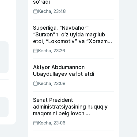
so‘radi
Kecha, 23:48
Superliga. “Navbahor”
“Surxon”ni o‘z uyida mag‘lub
etdi, “Lokomotiv” va “Xorazm”
uyda g‘alaba qozondi
Kecha, 23:26
Aktyor Abdu­mannon
Ubaydullayev vafot etdi
Kecha, 23:08
Senat Prezident
administratsiyasining huquqiy
maqomini belgilovchi
konstitutsiyaviy qonunni
Kecha, 23:06
ma’qulladi