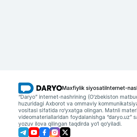
Maxfiylik siyosati
Internet-nas
“Daryo” internet-nashrining (O‘zbekiston matbuo
huzuridagi Axborot va ommaviy kommunikatsiyal
vositasi sifatida ro‘yxatga olingan. Matnli materi
videomateriallaridan foydalanishga “daryo.uz” sa
yozuv ilova qilingan taqdirda yo‘l qo‘yiladi.