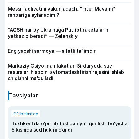
Messi faoliyatini yakunlagach, “Inter Mayami”
rahbariga aylanadimi?
“AQSH har oy Ukrainaga Patriot raketalarini
yetkazib beradi” — Zelenskiy
Eng yaxshi sarmoya — sifatli ta’limdir
Markaziy Osiyo mamlakatlari Sirdaryoda suv
resurslari hisobini avtomatlashtirish rejasini ishlab
chiqishni ma’qulladi
Tavsiyalar
O‘zbekiston
Toshkentda o‘pirilib tushgan yo‘l qurilishi bo‘yicha
6 kishiga sud hukmi o‘qildi