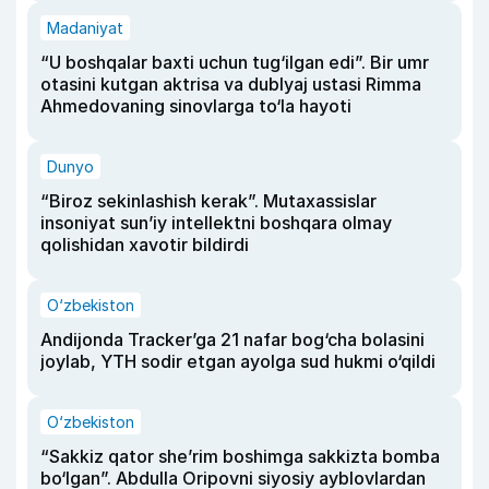
Madaniyat
“U boshqalar baxti uchun tug‘ilgan edi”. Bir umr
otasini kutgan aktrisa va dublyaj ustasi Rimma
Ahmedovaning sinovlarga to‘la hayoti
Dunyo
“Biroz sekinlashish kerak”. Mutaxassislar
insoniyat sun’iy intellektni boshqara olmay
qolishidan xavotir bildirdi
O‘zbekiston
Andijonda Tracker’ga 21 nafar bog‘cha bolasini
joylab, YTH sodir etgan ayolga sud hukmi o‘qildi
O‘zbekiston
“Sakkiz qator she’rim boshimga sakkizta bomba
bo‘lgan”. Abdulla Oripovni siyosiy ayblovlardan