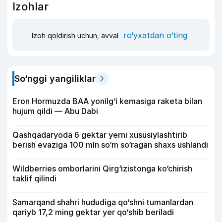
Izohlar
ro‘yxatdan o‘ting
Izoh qoldirish uchun, avval
So‘nggi yangiliklar
Eron Hormuzda BAA yonilg‘i kemasiga raketa bilan
hujum qildi — Abu Dabi
Qashqadaryoda 6 gektar yerni xususiylashtirib
berish evaziga 100 mln so‘m so‘ragan shaxs ushlandi
Wildberries omborlarini Qirg‘izistonga ko‘chirish
taklif qilindi
Samarqand shahri hududiga qo‘shni tumanlardan
qariyb 17,2 ming gektar yer qo‘shib beriladi