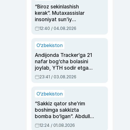
“Biroz sekinlashish
kerak”. Mutaxassislar
insoniyat sun’iy
intellektni boshqara
12:40 / 04.08.2026
olmay qolishidan xavotir
bildirdi
O‘zbekiston
Andijonda Tracker’ga 21
nafar bog‘cha bolasini
joylab, YTH sodir etgan
ayolga sud hukmi o‘qildi
23:41 / 03.08.2026
O‘zbekiston
“Sakkiz qator she’rim
boshimga sakkizta
bomba bo‘lgan”. Abdulla
Oripovni siyosiy
12:24 / 01.08.2026
ayblovlardan asrab