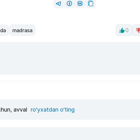
ida
madrasa
0
uchun, avval
ro‘yxatdan o‘ting