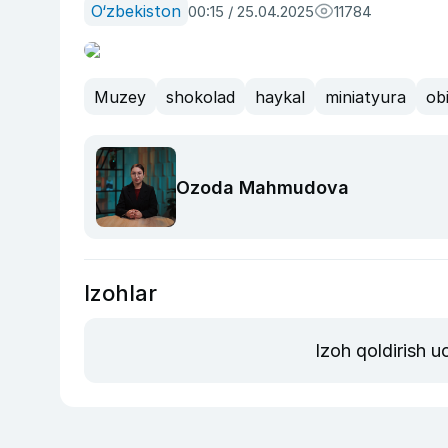
O‘zbekiston
00:15 / 25.04.2025
11784
Muzey
shokolad
haykal
miniatyura
ob
Ozoda Mahmudova
Izohlar
Izoh qoldirish 