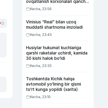
ovqatlanish korxonalari qancha
soliq toʻlagani ochiqlandi
Kecha, 23:56
Vinisius “Real” bilan uzoq
0
muddatli shartnoma imzoladi
Kecha, 23:45
Husiylar hukumat kuchlariga
qarshi raketalar uchirdi, kamida
30 kishi halok bo‘ldi
Kecha, 23:35
Toshkentda Kichik halqa
avtomobil yo‘lining bir qismi
to‘rt kunga yopildi (xarita)
Kecha, 23:10