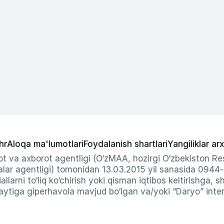
hr
Aloqa ma'lumotlari
Foydalanish shartlari
Yangiliklar arx
t va axborot agentligi (O‘zMAA, hozirgi O‘zbekiston Res
ar agentligi) tomonidan 13.03.2015 yil sanasida 0944
allarni to‘liq ko‘chirish yoki qisman iqtibos keltirishga, 
ytiga giperhavola mavjud bo‘lgan va/yoki “Daryo” intern