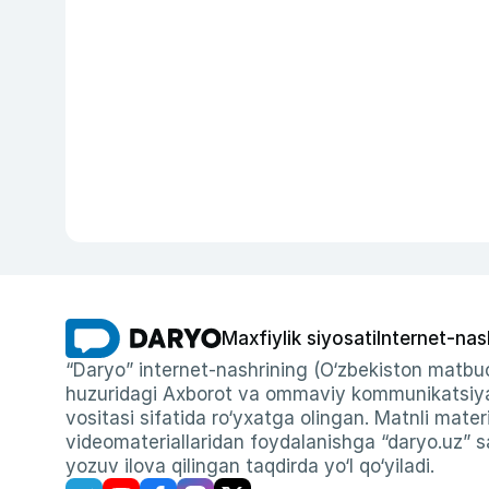
Maxfiylik siyosati
Internet-nas
“Daryo” internet-nashrining (O‘zbekiston matbuo
huzuridagi Axborot va ommaviy kommunikatsiyal
vositasi sifatida ro‘yxatga olingan. Matnli materi
videomateriallaridan foydalanishga “daryo.uz” sa
yozuv ilova qilingan taqdirda yo‘l qo‘yiladi.