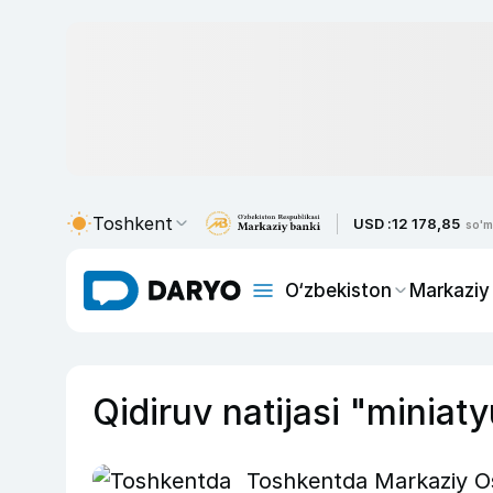
Toshkent
USD :
12 178,85
so'm
O‘zbekiston
Markaziy
Qidiruv natijasi "miniat
Toshkentda Markaziy Os