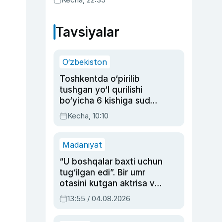
Tavsiyalar
O‘zbekiston
Toshkentda o‘pirilib
tushgan yo‘l qurilishi
bo‘yicha 6 kishiga sud
hukmi o‘qildi
Kecha, 10:10
Madaniyat
“U boshqalar baxti uchun
tug‘ilgan edi”. Bir umr
otasini kutgan aktrisa va
dublyaj ustasi Rimma
13:55 / 04.08.2026
Ahmedovaning
sinovlarga to‘la hayoti