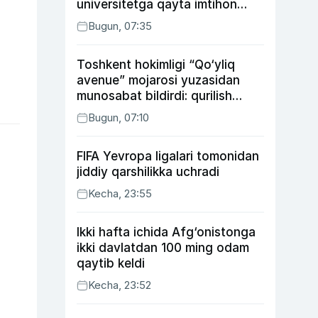
universitetga qayta imtihon
topshiradi
Bugun, 07:35
Toshkent hokimligi “Qo‘yliq
avenue” mojarosi yuzasidan
munosabat bildirdi: qurilish
ishlarining 53 foizi yakunlangan
Bugun, 07:10
FIFA Yevropa ligalari tomonidan
jiddiy qarshilikka uchradi
Kecha, 23:55
Ikki hafta ichida Afg‘onistonga
ikki davlatdan 100 ming odam
qaytib keldi
Kecha, 23:52