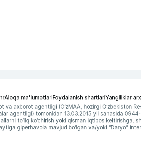
hr
Aloqa ma'lumotlari
Foydalanish shartlari
Yangiliklar arx
t va axborot agentligi (O‘zMAA, hozirgi O‘zbekiston Res
ar agentligi) tomonidan 13.03.2015 yil sanasida 0944
allarni to‘liq ko‘chirish yoki qisman iqtibos keltirishga, 
ytiga giperhavola mavjud bo‘lgan va/yoki “Daryo” intern