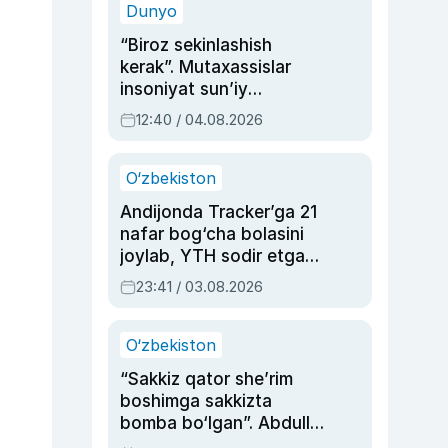
Dunyo
“Biroz sekinlashish
kerak”. Mutaxassislar
insoniyat sun’iy
intellektni boshqara
12:40 / 04.08.2026
olmay qolishidan xavotir
bildirdi
O‘zbekiston
Andijonda Tracker’ga 21
nafar bog‘cha bolasini
joylab, YTH sodir etgan
ayolga sud hukmi o‘qildi
23:41 / 03.08.2026
O‘zbekiston
“Sakkiz qator she’rim
boshimga sakkizta
bomba bo‘lgan”. Abdulla
Oripovni siyosiy