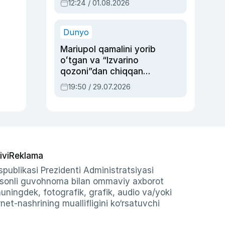
12:24 / 01.08.2026
ayblovlardan asrab
qolgan voqea
Dunyo
Mariupol qamalini yorib
oʻtgan va “Izvarino
qozoni”dan chiqqan
qahramon — Ukraina
19:50 / 29.07.2026
armiyasi bosh
qoʻmondoni Drapatiy
haqida
ivi
Reklama
publikasi Prezidenti Administratsiyasi
-sonli guvohnoma bilan ommaviy axborot
shuningdek, fotografik, grafik, audio va/yoki
et-nashrining muallifligini ko‘rsatuvchi