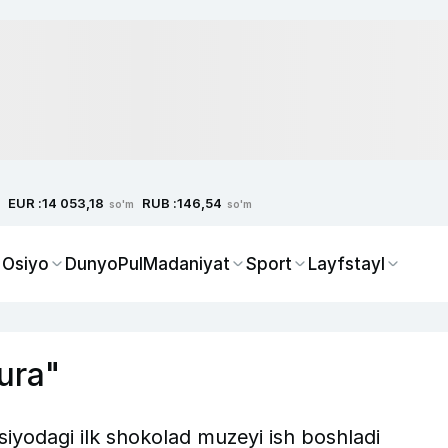
EUR :
RUB :
14 053,18
146,54
so'm
so'm
 Osiyo
Dunyo
Pul
Madaniyat
Sport
Layfstayl
yura"
iyodagi ilk shokolad muzeyi ish boshladi