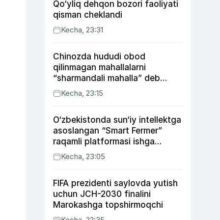
Qo‘yliq dehqon bozori faoliyati
qisman cheklandi
Kecha, 23:31
Chinozda hududi obod
qilinmagan mahallalarni
“sharmandali mahalla” deb
belgilash boshlandi
Kecha, 23:15
O‘zbekistonda sun‘iy intellektga
asoslangan “Smart Fermer”
raqamli platformasi ishga
tushiriladi
Kecha, 23:05
FIFA prezidenti saylovda yutish
uchun JCH-2030 finalini
Marokashga topshirmoqchi
Kecha, 22:35