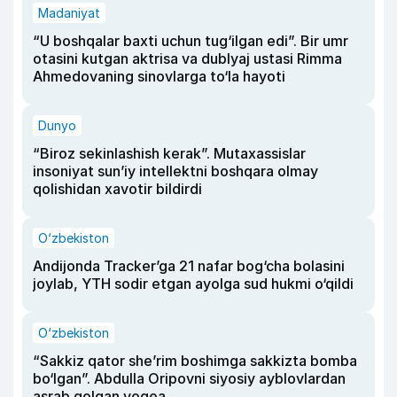
Madaniyat
“U boshqalar baxti uchun tug‘ilgan edi”. Bir umr
otasini kutgan aktrisa va dublyaj ustasi Rimma
Ahmedovaning sinovlarga to‘la hayoti
Dunyo
“Biroz sekinlashish kerak”. Mutaxassislar
insoniyat sun’iy intellektni boshqara olmay
qolishidan xavotir bildirdi
O‘zbekiston
Andijonda Tracker’ga 21 nafar bog‘cha bolasini
joylab, YTH sodir etgan ayolga sud hukmi o‘qildi
O‘zbekiston
“Sakkiz qator she’rim boshimga sakkizta bomba
bo‘lgan”. Abdulla Oripovni siyosiy ayblovlardan
asrab qolgan voqea