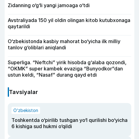
Zidanning o‘g‘li yangi jamoaga o‘tdi
Avstraliyada 150 yil oldin olingan kitob kutubxonaga
qaytarildi
O‘zbekistonda kasbiy mahorat bo‘yicha ilk milliy
tanlov g‘oliblari aniqlandi
Superliga. “Neftchi” yirik hisobda g‘alaba qozondi,
“OKMK” super kambek evaziga “Bunyodkor”dan
ustun keldi, “Nasaf” durang qayd etdi
Tavsiyalar
O‘zbekiston
Toshkentda o‘pirilib tushgan yo‘l qurilishi bo‘yicha
6 kishiga sud hukmi o‘qildi