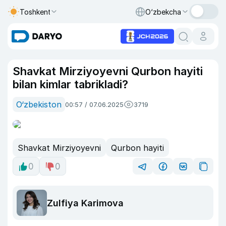
Toshkent
O‘zbekcha
Shavkat Mirziyoyevni Qurbon hayiti
bilan kimlar tabrikladi?
O‘zbekiston
00:57 / 07.06.2025
3719
Shavkat Mirziyoyevni
Qurbon hayiti
0
0
Zulfiya Karimova