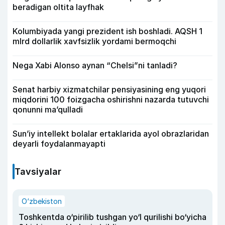
beradigan oltita layfhak
Kolumbiyada yangi prezident ish boshladi. AQSH 1
mlrd dollarlik xavfsizlik yordami bermoqchi
Nega Xabi Alonso aynan “Chelsi”ni tanladi?
Senat harbiy xizmatchilar pensiyasining eng yuqori
miqdorini 100 foizgacha oshirishni nazarda tutuvchi
qonunni ma’qulladi
Sun’iy intellekt bolalar ertaklarida ayol obrazlaridan
deyarli foydalanmayapti
Tavsiyalar
O‘zbekiston
Toshkentda o‘pirilib tushgan yo‘l qurilishi bo‘yicha