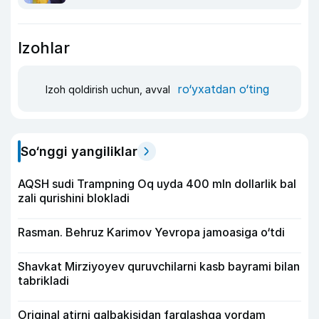
Izohlar
ro‘yxatdan o‘ting
Izoh qoldirish uchun, avval
So‘nggi yangiliklar
AQSH sudi Trampning Oq uyda 400 mln dollarlik bal
zali qurishini blokladi
Rasman. Behruz Karimov Yevropa jamoasiga o‘tdi
Shavkat Mirziyoyev quruvchilarni kasb bayrami bilan
tabrikladi
Original atirni qalbakisidan farqlashga yordam