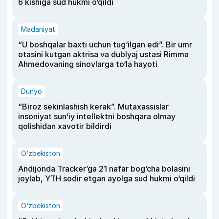
6 kishiga sud hukmi o‘qildi
Madaniyat
“U boshqalar baxti uchun tug‘ilgan edi”. Bir umr
otasini kutgan aktrisa va dublyaj ustasi Rimma
Ahmedovaning sinovlarga to‘la hayoti
Dunyo
“Biroz sekinlashish kerak”. Mutaxassislar
insoniyat sun’iy intellektni boshqara olmay
qolishidan xavotir bildirdi
O‘zbekiston
Andijonda Tracker’ga 21 nafar bog‘cha bolasini
joylab, YTH sodir etgan ayolga sud hukmi o‘qildi
O‘zbekiston