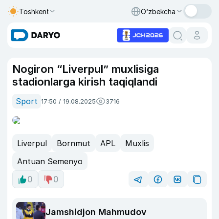
Toshkent
O‘zbekcha
Nogiron “Liverpul” muxlisiga
stadionlarga kirish taqiqlandi
Sport
17:50 / 19.08.2025
3716
Liverpul
Bornmut
APL
Muxlis
Antuan Semenyo
0
0
Jamshidjon Mahmudov