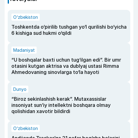
O‘zbekiston
Toshkentda o‘pirilib tushgan yo‘l qurilishi bo‘yicha
6 kishiga sud hukmi o‘qildi
Madaniyat
“U boshqalar baxti uchun tug‘ilgan edi”. Bir umr
otasini kutgan aktrisa va dublyaj ustasi Rimma
Ahmedovaning sinovlarga to‘la hayoti
Dunyo
“Biroz sekinlashish kerak”. Mutaxassislar
insoniyat sun’iy intellektni boshqara olmay
qolishidan xavotir bildirdi
O‘zbekiston