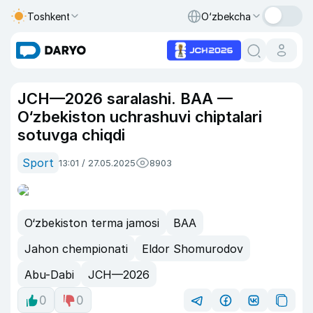
Toshkent
O‘zbekcha
JCH—2026 saralashi. BAA —
O‘zbekiston uchrashuvi chiptalari
sotuvga chiqdi
Sport
13:01 / 27.05.2025
8903
O‘zbekiston terma jamosi
BAA
Jahon chempionati
Eldor Shomurodov
Abu-Dabi
JCH—2026
0
0