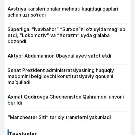
Avstriya kansleri onalar mehnati haqidagi gaplari
uchun uzr so‘radi
Superliga. “Navbahor” “Surxon”ni o‘z uyida mag‘lub
etdi, “Lokomotiv” va “Xorazm” uyda g‘alaba
qozondi
Aktyor Abdu­mannon Ubaydullayev vafot etdi
Senat Prezident administratsiyasining huquqiy
maqomini belgilovchi konstitutsiyaviy qonunni
ma’qulladi
Axmat Qodirovga Checheniston Qahramoni unvoni
berildi
“Manchester Siti” tarixiy transferni yakunladi
Tavsiyalar