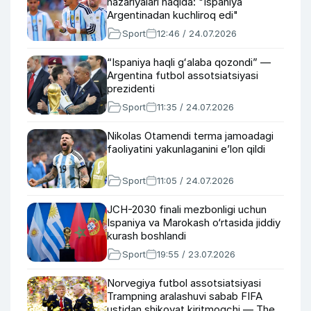
nazariyalari haqida: "Ispaniya
Argentinadan kuchliroq edi"
Sport
12:46 / 24.07.2026
“Ispaniya haqli gʻalaba qozondi” —
Argentina futbol assotsiatsiyasi
prezidenti
Sport
11:35 / 24.07.2026
Nikolas Otamendi terma jamoadagi
faoliyatini yakunlaganini eʼlon qildi
Sport
11:05 / 24.07.2026
JCH-2030 finali mezbonligi uchun
Ispaniya va Marokash o‘rtasida jiddiy
kurash boshlandi
Sport
19:55 / 23.07.2026
Norvegiya futbol assotsiatsiyasi
Trampning aralashuvi sabab FIFA
ustidan shikoyat kiritmoqchi — The