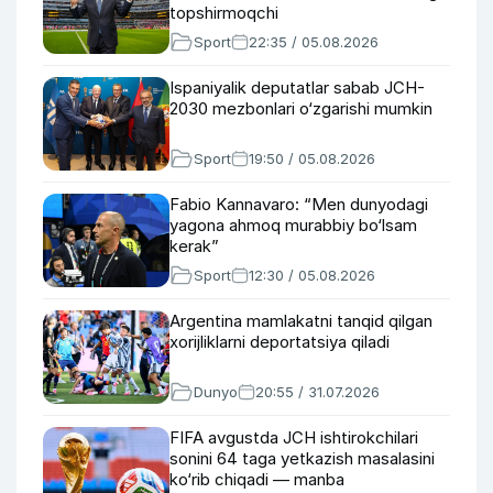
topshirmoqchi
Sport
22:35 / 05.08.2026
Ispaniyalik deputatlar sabab JCH-
2030 mezbonlari o‘zgarishi mumkin
Sport
19:50 / 05.08.2026
Fabio Kannavaro: “Men dunyodagi
yagona ahmoq murabbiy bo‘lsam
kerak”
Sport
12:30 / 05.08.2026
Argentina mamlakatni tanqid qilgan
xorijliklarni deportatsiya qiladi
Dunyo
20:55 / 31.07.2026
FIFA avgustda JCH ishtirokchilari
sonini 64 taga yetkazish masalasini
ko‘rib chiqadi — manba