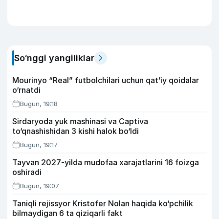
So‘nggi yangiliklar
Mourinyo “Real” futbolchilari uchun qat’iy qoidalar
o‘rnatdi
Bugun, 19:18
Sirdaryoda yuk mashinasi va Captiva
to‘qnashishidan 3 kishi halok bo‘ldi
Bugun, 19:17
Tayvan 2027-yilda mudofaa xarajatlarini 16 foizga
oshiradi
Bugun, 19:07
Taniqli rejissyor Kristofer Nolan haqida ko‘pchilik
bilmaydigan 6 ta qiziqarli fakt