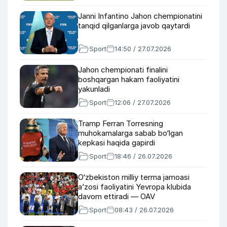
Janni Infantino Jahon chempionatini
tanqid qilganlarga javob qaytardi
Sport
14:50 / 27.07.2026
Jahon chempionati finalini
boshqargan hakam faoliyatini
yakunladi
Sport
12:06 / 27.07.2026
Tramp Ferran Torresning
muhokamalarga sabab bo‘lgan
kepkasi haqida gapirdi
Sport
18:46 / 26.07.2026
O‘zbekiston milliy terma jamoasi
a’zosi faoliyatini Yevropa klubida
davom ettiradi — OAV
Sport
08:43 / 26.07.2026