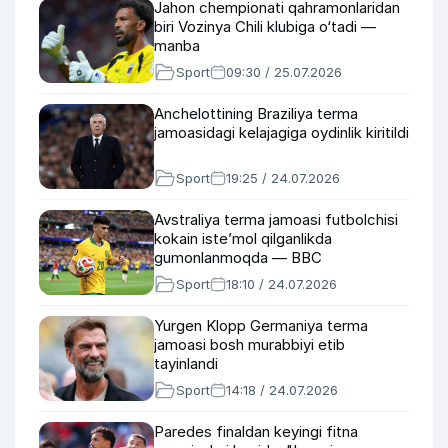
Jahon chempionati qahramonlaridan
biri Vozinya Chili klubiga o‘tadi —
manba
Sport
09:30 / 25.07.2026
Anchelottining Braziliya terma
jamoasidagi kelajagiga oydinlik kiritildi
Sport
19:25 / 24.07.2026
Avstraliya terma jamoasi futbolchisi
kokain iste’mol qilganlikda
gumonlanmoqda — BBC
Sport
18:10 / 24.07.2026
Yurgen Klopp Germaniya terma
jamoasi bosh murabbiyi etib
tayinlandi
Sport
14:18 / 24.07.2026
Paredes finaldan keyingi fitna