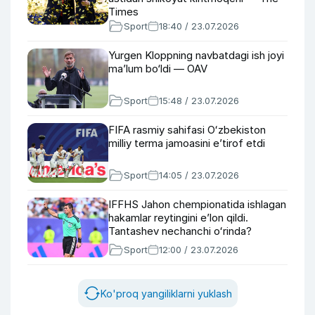
Times
Sport
18:40 / 23.07.2026
Yurgen Kloppning navbatdagi ish joyi
ma’lum bo‘ldi — OAV
Sport
15:48 / 23.07.2026
FIFA rasmiy sahifasi Oʻzbekiston
milliy terma jamoasini eʼtirof etdi
Sport
14:05 / 23.07.2026
IFFHS Jahon chempionatida ishlagan
hakamlar reytingini eʼlon qildi.
Tantashev nechanchi oʻrinda?
Sport
12:00 / 23.07.2026
Ko'proq yangiliklarni yuklash