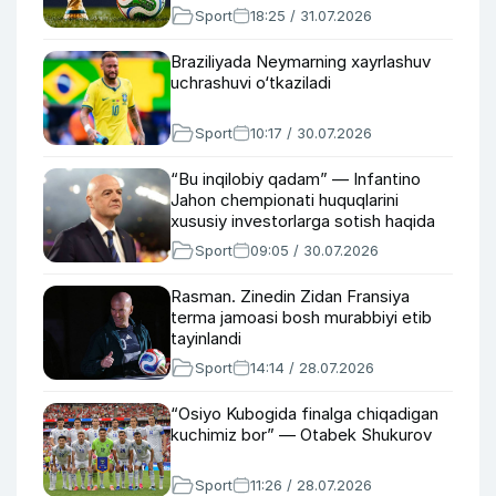
Sport
18:25 / 31.07.2026
Braziliyada Neymarning xayrlashuv
uchrashuvi o‘tkaziladi
Sport
10:17 / 30.07.2026
“Bu inqilobiy qadam” — Infantino
Jahon chempionati huquqlarini
xususiy investorlarga sotish haqida
Sport
09:05 / 30.07.2026
Rasman. Zinedin Zidan Fransiya
terma jamoasi bosh murabbiyi etib
tayinlandi
Sport
14:14 / 28.07.2026
“Osiyo Kubogida finalga chiqadigan
kuchimiz bor” — Otabek Shukurov
Sport
11:26 / 28.07.2026