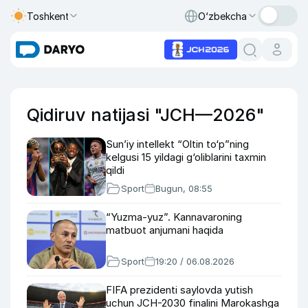
Toshkent
O‘zbekcha
Qidiruv natijasi "JCH—2026"
Sun’iy intellekt “Oltin to‘p”ning
kelgusi 15 yildagi g‘oliblarini taxmin
qildi
Sport
Bugun, 08:55
“Yuzma-yuz”. Kannavaroning
matbuot anjumani haqida
Sport
19:20 / 06.08.2026
FIFA prezidenti saylovda yutish
uchun JCH-2030 finalini Marokashga