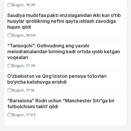
Bugun, 18:30
Saudiya mudofaa pakti imzolaganidan ikki kun o‘tib
husiylar qirollikning neftni qayta ishlash zavodiga
hujum qildi
Bugun, 18:04
“Tansoqchi”: Gollivudning eng yaxshi
melodramalaridan birining kadr ortida qolib ketgan
voqealari
Bugun, 17:39
O‘zbekiston va Qirg‘iziston pensiya to‘lovlari
bo‘yicha kelishuvga erishdi
Bugun, 17:18
“Barselona” Rodri uchun “Manchester Siti”ga bir
futbolchisini taklif qildi
Bugun, 17:03