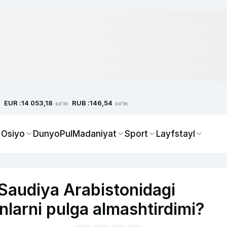
EUR :
RUB :
14 053,18
146,54
so'm
so'm
 Osiyo
Dunyo
Pul
Madaniyat
Sport
Layfstayl
Saudiya Arabistonidagi
inlarni pulga almashtirdimi?