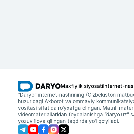
Maxfiylik siyosati
Internet-nas
“Daryo” internet-nashrining (O‘zbekiston matbuo
huzuridagi Axborot va ommaviy kommunikatsiyal
vositasi sifatida ro‘yxatga olingan. Matnli materi
videomateriallaridan foydalanishga “daryo.uz” sa
yozuv ilova qilingan taqdirda yo‘l qo‘yiladi.