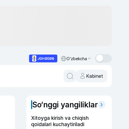
O‘zbekcha
Kabinet
So‘nggi yangiliklar
Xitoyga kirish va chiqish
qoidalari kuchaytiriladi