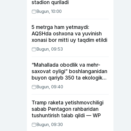
stadion quriladi
Bugun, 10:00
5 metrga ham yetmaydi:
AQSHda oshxona va yuvinish
xonasi bor mitti uy taqdim etildi
Bugun, 09:53
“Mahallada obodlik va mehr-
saxovat oyligi” boshlanganidan
buyon qariyb 350 ta ekologik
huquqbuzarlik aniqlandi
Bugun, 09:40
Tramp raketa yetishmovchiligi
sabab Pentagon rahbaridan
tushuntirish talab qildi — WP
Bugun, 09:30