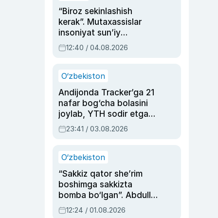
“Biroz sekinlashish
kerak”. Mutaxassislar
insoniyat sun’iy
intellektni boshqara
12:40 / 04.08.2026
olmay qolishidan xavotir
bildirdi
O‘zbekiston
Andijonda Tracker’ga 21
nafar bog‘cha bolasini
joylab, YTH sodir etgan
ayolga sud hukmi o‘qildi
23:41 / 03.08.2026
O‘zbekiston
“Sakkiz qator she’rim
boshimga sakkizta
bomba bo‘lgan”. Abdulla
Oripovni siyosiy
12:24 / 01.08.2026
ayblovlardan asrab