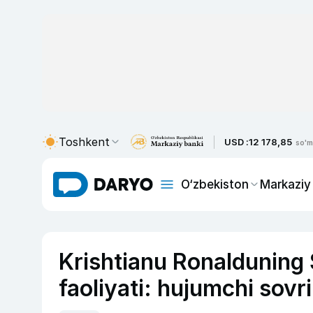
Toshkent
USD :
12 178,85
so'm
O‘zbekiston
Markaziy
Krishtianu Ronalduning 
faoliyati: hujumchi sovr