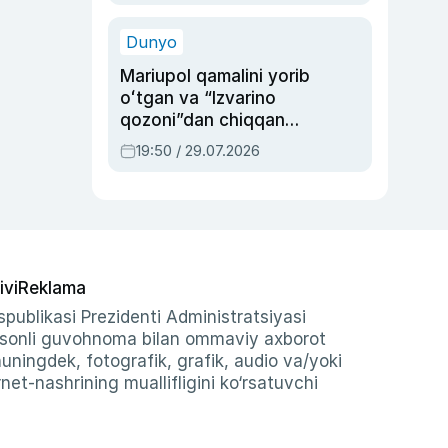
qolgan voqea
Dunyo
Mariupol qamalini yorib
oʻtgan va “Izvarino
qozoni”dan chiqqan
qahramon — Ukraina
19:50 / 29.07.2026
armiyasi bosh
qoʻmondoni Drapatiy
haqida
ivi
Reklama
publikasi Prezidenti Administratsiyasi
-sonli guvohnoma bilan ommaviy axborot
shuningdek, fotografik, grafik, audio va/yoki
et-nashrining muallifligini ko‘rsatuvchi