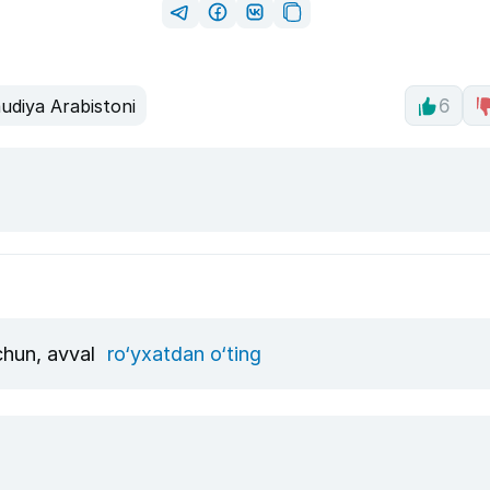
udiya Arabistoni
6
uchun, avval
ro‘yxatdan o‘ting