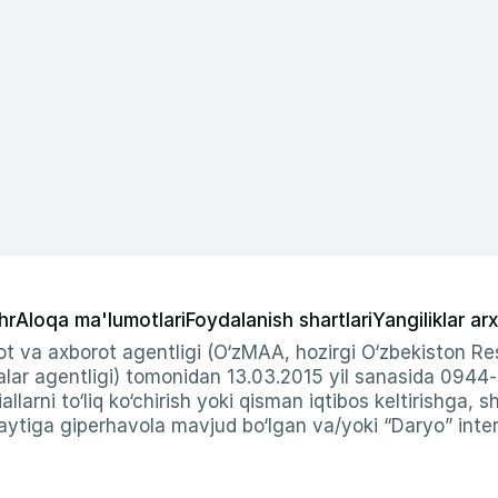
hr
Aloqa ma'lumotlari
Foydalanish shartlari
Yangiliklar arx
t va axborot agentligi (O‘zMAA, hozirgi O‘zbekiston Res
ar agentligi) tomonidan 13.03.2015 yil sanasida 0944
allarni to‘liq ko‘chirish yoki qisman iqtibos keltirishga, 
ytiga giperhavola mavjud bo‘lgan va/yoki “Daryo” intern