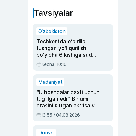
Tavsiyalar
O‘zbekiston
Toshkentda o‘pirilib
tushgan yo‘l qurilishi
bo‘yicha 6 kishiga sud
hukmi o‘qildi
Kecha, 10:10
Madaniyat
“U boshqalar baxti uchun
tug‘ilgan edi”. Bir umr
otasini kutgan aktrisa va
dublyaj ustasi Rimma
13:55 / 04.08.2026
Ahmedovaning
sinovlarga to‘la hayoti
Dunyo