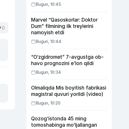
Bugun, 10:45
Marvel “Qasoskorlar: Doktor
Dum” filmining ilk treylerini
0
namoyish etdi
Bugun, 10:44
“O‘zgidromet” 7-avgustga ob-
havo prognozini e’lon qildi
Bugun, 10:34
Olmaliqda Mis boyitish fabrikasi
magistral quvuri yorildi (video)
Bugun, 10:20
Qozog‘istonda 45 ming
tomoshabinga mo‘ljallangan