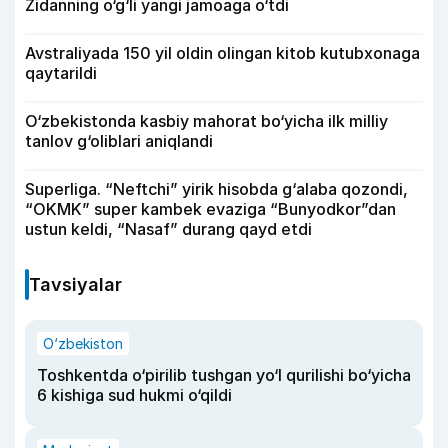
Zidanning o‘g‘li yangi jamoaga o‘tdi
Avstraliyada 150 yil oldin olingan kitob kutubxonaga
qaytarildi
O‘zbekistonda kasbiy mahorat bo‘yicha ilk milliy
tanlov g‘oliblari aniqlandi
Superliga. “Neftchi” yirik hisobda g‘alaba qozondi,
“OKMK” super kambek evaziga “Bunyodkor”dan
ustun keldi, “Nasaf” durang qayd etdi
Tavsiyalar
O‘zbekiston
Toshkentda o‘pirilib tushgan yo‘l qurilishi bo‘yicha
6 kishiga sud hukmi o‘qildi