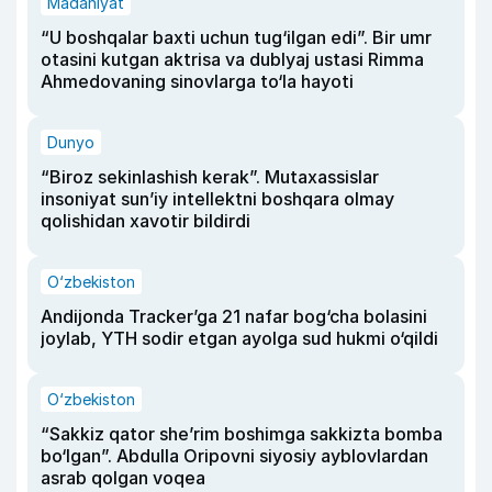
Madaniyat
“U boshqalar baxti uchun tug‘ilgan edi”. Bir umr
otasini kutgan aktrisa va dublyaj ustasi Rimma
Ahmedovaning sinovlarga to‘la hayoti
Dunyo
“Biroz sekinlashish kerak”. Mutaxassislar
insoniyat sun’iy intellektni boshqara olmay
qolishidan xavotir bildirdi
O‘zbekiston
Andijonda Tracker’ga 21 nafar bog‘cha bolasini
joylab, YTH sodir etgan ayolga sud hukmi o‘qildi
O‘zbekiston
“Sakkiz qator she’rim boshimga sakkizta bomba
bo‘lgan”. Abdulla Oripovni siyosiy ayblovlardan
asrab qolgan voqea