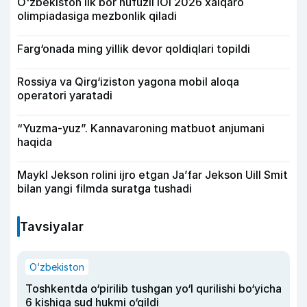
O'zbekiston ilk bor nufuzli IOI 2026 xalqaro
olimpiadasiga mezbonlik qiladi
Farg‘onada ming yillik devor qoldiqlari topildi
Rossiya va Qirg‘iziston yagona mobil aloqa
operatori yaratadi
“Yuzma-yuz”. Kannavaroning matbuot anjumani
haqida
Maykl Jekson rolini ijro etgan Ja’far Jekson Uill Smit
bilan yangi filmda suratga tushadi
Tavsiyalar
O‘zbekiston
Toshkentda o‘pirilib tushgan yo‘l qurilishi bo‘yicha
6 kishiga sud hukmi o‘qildi