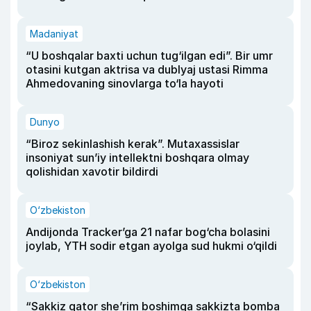
Madaniyat
“U boshqalar baxti uchun tug‘ilgan edi”. Bir umr
otasini kutgan aktrisa va dublyaj ustasi Rimma
Ahmedovaning sinovlarga to‘la hayoti
Dunyo
“Biroz sekinlashish kerak”. Mutaxassislar
insoniyat sun’iy intellektni boshqara olmay
qolishidan xavotir bildirdi
O‘zbekiston
Andijonda Tracker’ga 21 nafar bog‘cha bolasini
joylab, YTH sodir etgan ayolga sud hukmi o‘qildi
O‘zbekiston
“Sakkiz qator she’rim boshimga sakkizta bomba