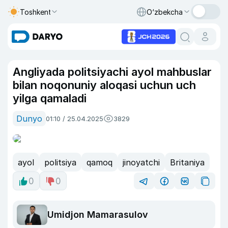
Toshkent
O‘zbekcha
Angliyada politsiyachi ayol mahbuslar
bilan noqonuniy aloqasi uchun uch
yilga qamaladi
Dunyo
01:10 / 25.04.2025
3829
ayol
politsiya
qamoq
jinoyatchi
Britaniya
0
0
Umidjon Mamarasulov