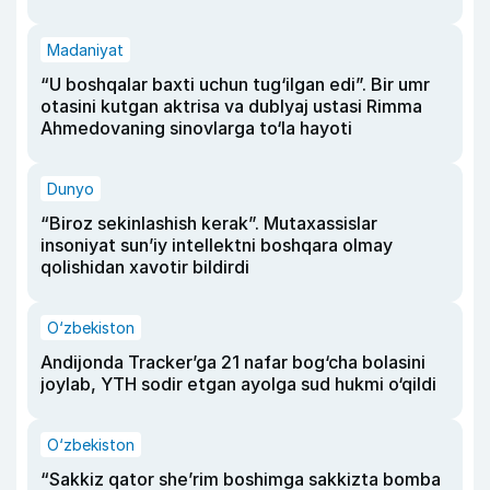
Madaniyat
“U boshqalar baxti uchun tug‘ilgan edi”. Bir umr
otasini kutgan aktrisa va dublyaj ustasi Rimma
Ahmedovaning sinovlarga to‘la hayoti
Dunyo
“Biroz sekinlashish kerak”. Mutaxassislar
insoniyat sun’iy intellektni boshqara olmay
qolishidan xavotir bildirdi
O‘zbekiston
Andijonda Tracker’ga 21 nafar bog‘cha bolasini
joylab, YTH sodir etgan ayolga sud hukmi o‘qildi
O‘zbekiston
“Sakkiz qator she’rim boshimga sakkizta bomba