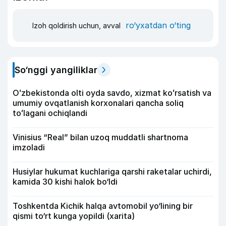
ro‘yxatdan o‘ting
Izoh qoldirish uchun, avval
So‘nggi yangiliklar
Oʻzbekistonda olti oyda savdo, xizmat koʻrsatish va
umumiy ovqatlanish korxonalari qancha soliq
toʻlagani ochiqlandi
Vinisius “Real” bilan uzoq muddatli shartnoma
imzoladi
Husiylar hukumat kuchlariga qarshi raketalar uchirdi,
kamida 30 kishi halok bo‘ldi
Toshkentda Kichik halqa avtomobil yo‘lining bir
qismi to‘rt kunga yopildi (xarita)