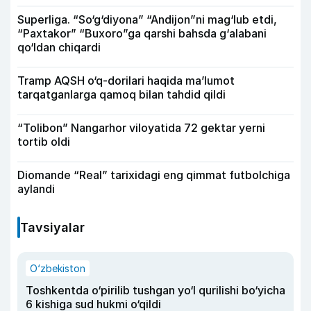
Superliga. “So‘g‘diyona” “Andijon”ni mag‘lub etdi,
“Paxtakor” “Buxoro”ga qarshi bahsda g‘alabani
qo‘ldan chiqardi
Tramp AQSH o‘q-dorilari haqida ma’lumot
tarqatganlarga qamoq bilan tahdid qildi
“Tolibon” Nangarhor viloyatida 72 gektar yerni
tortib oldi
Diomande “Real” tarixidagi eng qimmat futbolchiga
aylandi
Tavsiyalar
O‘zbekiston
Toshkentda o‘pirilib tushgan yo‘l qurilishi bo‘yicha
6 kishiga sud hukmi o‘qildi