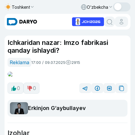
Toshkent
O‘zbekcha
Ichkaridan nazar: Imzo fabrikasi
qanday ishlaydi?
Reklama
17:00 / 09.07.2025
2915
0
0
Erkinjon G‘aybullayev
Izohlar