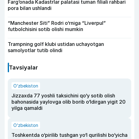
Farg‘onada Kadastrlar palatasi tuman filiali rahbari
pora bilan ushlandi
“Manchester Siti” Rodri o‘rniga “Liverpul”
futbolchisini sotib olishi mumkin
Trampning golf klubi ustidan uchayotgan
samolyotlar tutib olindi
Tavsiyalar
O‘zbekiston
Jizzaxda 77 yoshli taksichini qo‘y sotib olish
bahonasida yaylovga olib borib o‘ldirgan yigit 20
yilga qamaldi
O‘zbekiston
Toshkentda o‘pirilib tushgan yo‘l qurilishi bo‘yicha