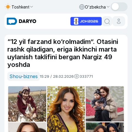
Toshkent
O‘zbekcha
“12 yil farzand ko‘rolmadim”. Otasini
rashk qiladigan, eriga ikkinchi marta
uylanish taklifini bergan Nargiz 49
yoshda
Shou-biznes
15:29 / 28.02.2026
333771