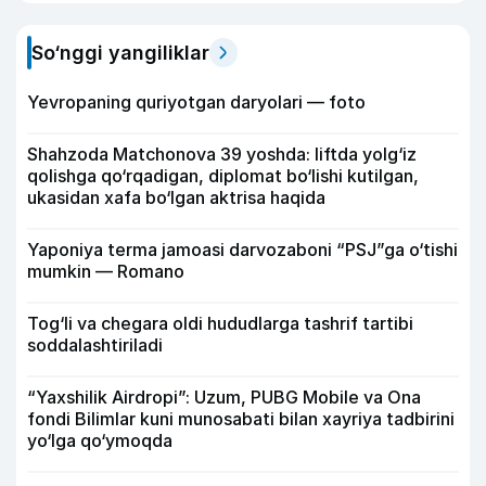
So‘nggi yangiliklar
Yevropaning quriyotgan daryolari — foto
Shahzoda Matchonova 39 yoshda: liftda yolg‘iz
qolishga qo‘rqadigan, diplomat bo‘lishi kutilgan,
ukasidan xafa bo‘lgan aktrisa haqida
Yaponiya terma jamoasi darvozaboni “PSJ”ga o‘tishi
mumkin — Romano
Tog‘li va chegara oldi hududlarga tashrif tartibi
soddalashtiriladi
“Yaxshilik Airdropi”: Uzum, PUBG Mobile va Ona
fondi Bilimlar kuni munosabati bilan xayriya tadbirini
yo‘lga qo‘ymoqda