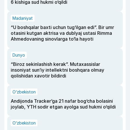
6 kishiga sud hukmi o‘qildi
Madaniyat
“U boshqalar baxti uchun tug‘ilgan edi”. Bir umr
otasini kutgan aktrisa va dublyaj ustasi Rimma
Ahmedovaning sinovlarga to‘la hayoti
Dunyo
“Biroz sekinlashish kerak”. Mutaxassislar
insoniyat sun’iy intellektni boshqara olmay
qolishidan xavotir bildirdi
O‘zbekiston
Andijonda Tracker’ga 21 nafar bog‘cha bolasini
joylab, YTH sodir etgan ayolga sud hukmi o‘qildi
O‘zbekiston