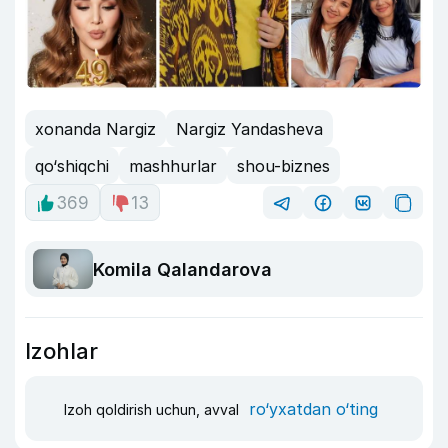
xonanda Nargiz
Nargiz Yandasheva
qo‘shiqchi
mashhurlar
shou-biznes
369
13
Komila Qalandarova
Izohlar
ro‘yxatdan o‘ting
Izoh qoldirish uchun, avval