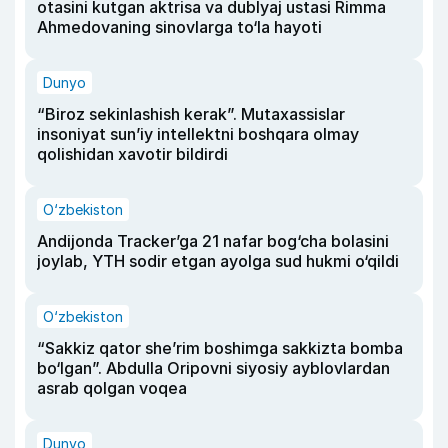
otasini kutgan aktrisa va dublyaj ustasi Rimma
Ahmedovaning sinovlarga to‘la hayoti
Dunyo
“Biroz sekinlashish kerak”. Mutaxassislar
insoniyat sun’iy intellektni boshqara olmay
qolishidan xavotir bildirdi
O‘zbekiston
Andijonda Tracker’ga 21 nafar bog‘cha bolasini
joylab, YTH sodir etgan ayolga sud hukmi o‘qildi
O‘zbekiston
“Sakkiz qator she’rim boshimga sakkizta bomba
bo‘lgan”. Abdulla Oripovni siyosiy ayblovlardan
asrab qolgan voqea
Dunyo