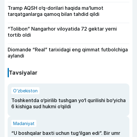
Tramp AQSH o‘q-dorilari haqida ma’lumot
tarqatganlarga qamoq bilan tahdid qildi
“Tolibon” Nangarhor viloyatida 72 gektar yerni
tortib oldi
Diomande “Real” tarixidagi eng qimmat futbolchiga
aylandi
Tavsiyalar
O‘zbekiston
Toshkentda o‘pirilib tushgan yo‘l qurilishi bo‘yicha
6 kishiga sud hukmi o‘qildi
Madaniyat
“U boshqalar baxti uchun tug‘ilgan edi”. Bir umr