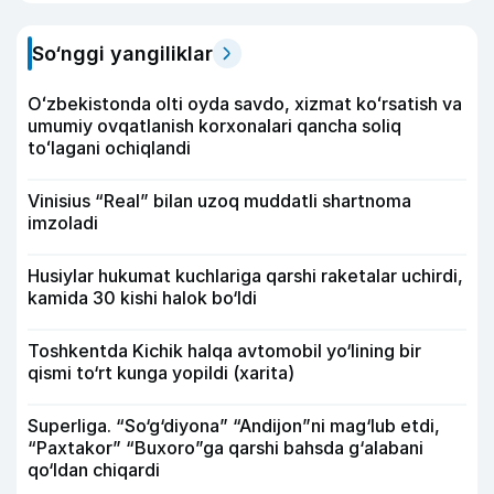
So‘nggi yangiliklar
Oʻzbekistonda olti oyda savdo, xizmat koʻrsatish va
umumiy ovqatlanish korxonalari qancha soliq
toʻlagani ochiqlandi
Vinisius “Real” bilan uzoq muddatli shartnoma
imzoladi
Husiylar hukumat kuchlariga qarshi raketalar uchirdi,
kamida 30 kishi halok bo‘ldi
Toshkentda Kichik halqa avtomobil yo‘lining bir
qismi to‘rt kunga yopildi (xarita)
Superliga. “So‘g‘diyona” “Andijon”ni mag‘lub etdi,
“Paxtakor” “Buxoro”ga qarshi bahsda g‘alabani
qo‘ldan chiqardi