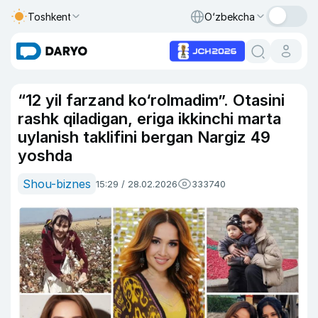
Toshkent
O‘zbekcha
“12 yil farzand ko‘rolmadim”. Otasini
rashk qiladigan, eriga ikkinchi marta
uylanish taklifini bergan Nargiz 49
yoshda
Shou-biznes
15:29 / 28.02.2026
333740