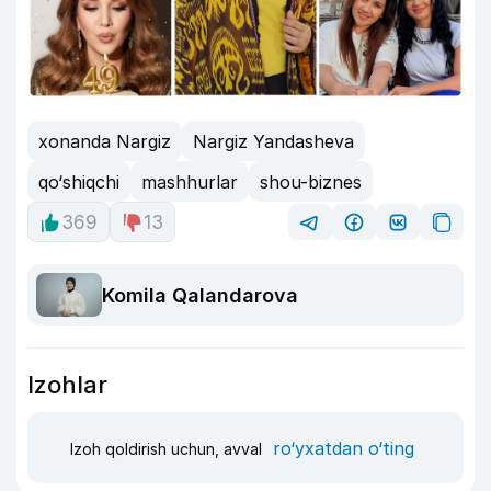
xonanda Nargiz
Nargiz Yandasheva
qo‘shiqchi
mashhurlar
shou-biznes
369
13
Komila Qalandarova
Izohlar
ro‘yxatdan o‘ting
Izoh qoldirish uchun, avval