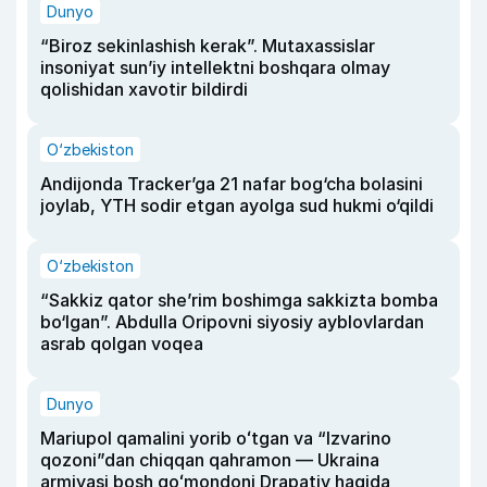
Dunyo
“Biroz sekinlashish kerak”. Mutaxassislar
insoniyat sun’iy intellektni boshqara olmay
qolishidan xavotir bildirdi
O‘zbekiston
Andijonda Tracker’ga 21 nafar bog‘cha bolasini
joylab, YTH sodir etgan ayolga sud hukmi o‘qildi
O‘zbekiston
“Sakkiz qator she’rim boshimga sakkizta bomba
bo‘lgan”. Abdulla Oripovni siyosiy ayblovlardan
asrab qolgan voqea
Dunyo
Mariupol qamalini yorib oʻtgan va “Izvarino
qozoni”dan chiqqan qahramon — Ukraina
armiyasi bosh qoʻmondoni Drapatiy haqida