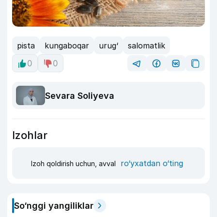
pista
kungaboqar
urug‘
salomatlik
0
0
Sevara Soliyeva
Izohlar
ro‘yxatdan o‘ting
Izoh qoldirish uchun, avval
So‘nggi yangiliklar