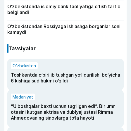
O‘zbekistonda islomiy bank faoliyatiga o‘tish tartibi
belgilandi
O‘zbekistondan Rossiyaga ishlashga borganlar soni
kamaydi
Tavsiyalar
O‘zbekiston
Toshkentda o‘pirilib tushgan yo‘l qurilishi bo‘yicha
6 kishiga sud hukmi o‘qildi
Madaniyat
“U boshqalar baxti uchun tug‘ilgan edi”. Bir umr
otasini kutgan aktrisa va dublyaj ustasi Rimma
Ahmedovaning sinovlarga to‘la hayoti