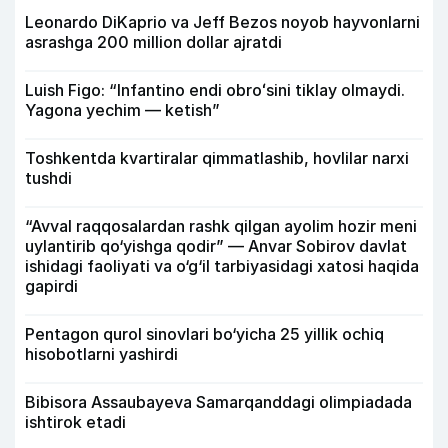
Leonardo DiKaprio va Jeff Bezos noyob hayvonlarni
asrashga 200 million dollar ajratdi
Luish Figo: “Infantino endi obroʻsini tiklay olmaydi.
Yagona yechim — ketish”
Toshkentda kvartiralar qimmatlashib, hovlilar narxi
tushdi
“Avval raqqosalardan rashk qilgan ayolim hozir meni
uylantirib qo‘yishga qodir” — Anvar Sobirov davlat
ishidagi faoliyati va o‘g‘il tarbiyasidagi xatosi haqida
gapirdi
Pentagon qurol sinovlari bo‘yicha 25 yillik ochiq
hisobotlarni yashirdi
Bibisora Assaubayeva Samarqanddagi olimpiadada
ishtirok etadi