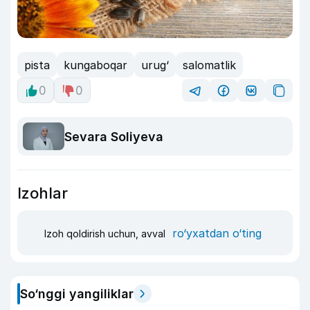
pista
kungaboqar
urug‘
salomatlik
0
0
Sevara Soliyeva
Izohlar
ro‘yxatdan o‘ting
Izoh qoldirish uchun, avval
So‘nggi yangiliklar