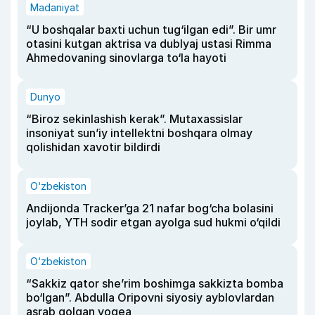
Madaniyat
“U boshqalar baxti uchun tug‘ilgan edi”. Bir umr
otasini kutgan aktrisa va dublyaj ustasi Rimma
Ahmedovaning sinovlarga to‘la hayoti
Dunyo
“Biroz sekinlashish kerak”. Mutaxassislar
insoniyat sun’iy intellektni boshqara olmay
qolishidan xavotir bildirdi
O‘zbekiston
Andijonda Tracker’ga 21 nafar bog‘cha bolasini
joylab, YTH sodir etgan ayolga sud hukmi o‘qildi
O‘zbekiston
“Sakkiz qator she’rim boshimga sakkizta bomba
bo‘lgan”. Abdulla Oripovni siyosiy ayblovlardan
asrab qolgan voqea