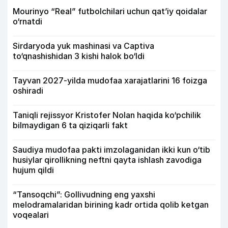
Mourinyo “Real” futbolchilari uchun qat’iy qoidalar
o‘rnatdi
Sirdaryoda yuk mashinasi va Captiva
to‘qnashishidan 3 kishi halok bo‘ldi
Tayvan 2027-yilda mudofaa xarajatlarini 16 foizga
oshiradi
Taniqli rejissyor Kristofer Nolan haqida ko‘pchilik
bilmaydigan 6 ta qiziqarli fakt
Saudiya mudofaa pakti imzolaganidan ikki kun o‘tib
husiylar qirollikning neftni qayta ishlash zavodiga
hujum qildi
“Tansoqchi”: Gollivudning eng yaxshi
melodramalaridan birining kadr ortida qolib ketgan
voqealari