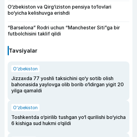
O‘zbekiston va Qirg‘iziston pensiya to‘lovlari
bo‘yicha kelishuvga erishdi
“Barselona” Rodri uchun “Manchester Siti”ga bir
futbolchisini taklif qildi
Tavsiyalar
O‘zbekiston
Jizzaxda 77 yoshli taksichini qo‘y sotib olish
bahonasida yaylovga olib borib o‘ldirgan yigit 20
yilga qamaldi
O‘zbekiston
Toshkentda o‘pirilib tushgan yo‘l qurilishi bo‘yicha
6 kishiga sud hukmi o‘qildi