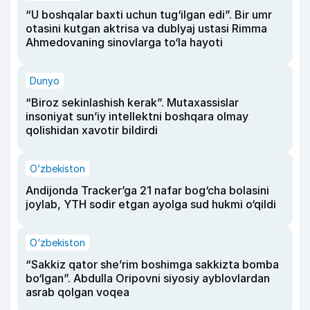
“U boshqalar baxti uchun tug‘ilgan edi”. Bir umr
otasini kutgan aktrisa va dublyaj ustasi Rimma
Ahmedovaning sinovlarga to‘la hayoti
Dunyo
“Biroz sekinlashish kerak”. Mutaxassislar
insoniyat sun’iy intellektni boshqara olmay
qolishidan xavotir bildirdi
O‘zbekiston
Andijonda Tracker’ga 21 nafar bog‘cha bolasini
joylab, YTH sodir etgan ayolga sud hukmi o‘qildi
O‘zbekiston
“Sakkiz qator she’rim boshimga sakkizta bomba
bo‘lgan”. Abdulla Oripovni siyosiy ayblovlardan
asrab qolgan voqea