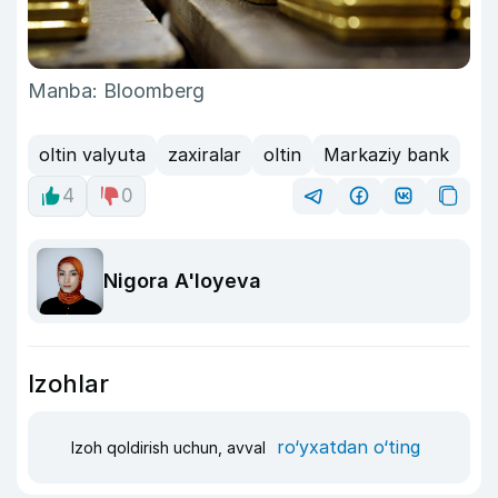
Manba: Bloomberg
oltin valyuta
zaxiralar
oltin
Markaziy bank
4
0
Nigora A'loyeva
Izohlar
ro‘yxatdan o‘ting
Izoh qoldirish uchun, avval