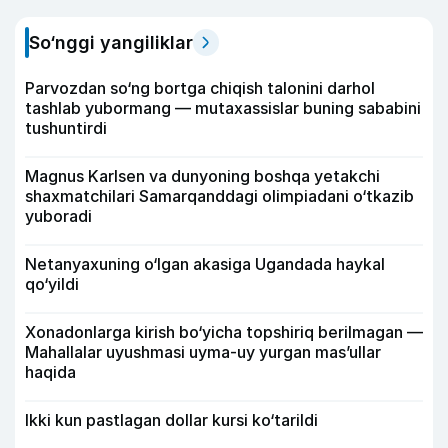
So‘nggi yangiliklar
Parvozdan so‘ng bortga chiqish talonini darhol
tashlab yubormang — mutaxassislar buning sababini
tushuntirdi
Magnus Karlsen va dunyoning boshqa yetakchi
shaxmatchilari Samarqanddagi olimpiadani o‘tkazib
yuboradi
Netanyaxuning o‘lgan akasiga Ugandada haykal
qo‘yildi
Xonadonlarga kirish bo‘yicha topshiriq berilmagan —
Mahallalar uyushmasi uyma-uy yurgan mas’ullar
haqida
Ikki kun pastlagan dollar kursi ko‘tarildi