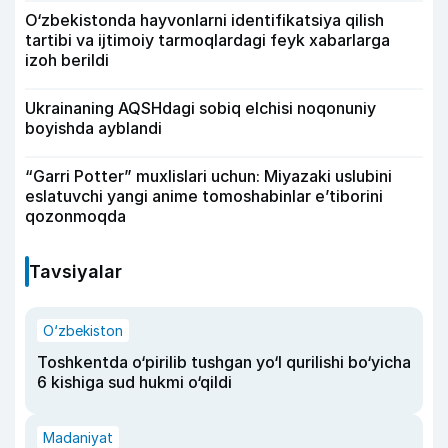
O‘zbekistonda hayvonlarni identifikatsiya qilish
tartibi va ijtimoiy tarmoqlardagi feyk xabarlarga
izoh berildi
Ukrainaning AQSHdagi sobiq elchisi noqonuniy
boyishda ayblandi
“Garri Potter” muxlislari uchun: Miyazaki uslubini
eslatuvchi yangi anime tomoshabinlar e’tiborini
qozonmoqda
Tavsiyalar
O‘zbekiston
Toshkentda o‘pirilib tushgan yo‘l qurilishi bo‘yicha
6 kishiga sud hukmi o‘qildi
Madaniyat