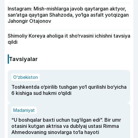
Instagram: Mish-mishlarga javob qaytargan aktyor,
san’atga qaytgan Shahzoda, yo‘lga asfalt yotqizgan
Jahongir Otajonov
Shimoliy Koreya aholiga it sho‘rvasini ichishni tavsiya
qildi
Tavsiyalar
O‘zbekiston
Toshkentda o‘pirilib tushgan yo‘l qurilishi bo‘yicha
6 kishiga sud hukmi o‘qildi
Madaniyat
“U boshqalar baxti uchun tug‘ilgan edi”. Bir umr
otasini kutgan aktrisa va dublyaj ustasi Rimma
Ahmedovaning sinovlarga to‘la hayoti