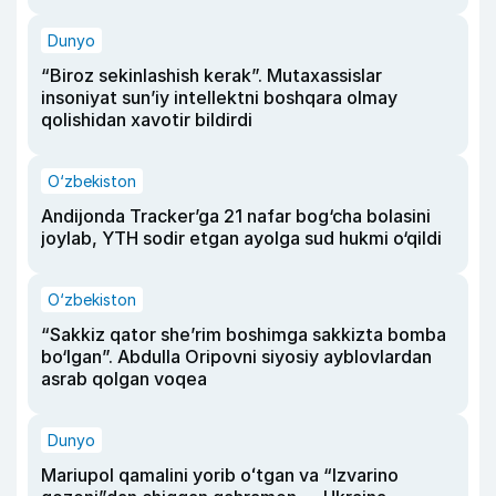
Dunyo
“Biroz sekinlashish kerak”. Mutaxassislar
insoniyat sun’iy intellektni boshqara olmay
qolishidan xavotir bildirdi
O‘zbekiston
Andijonda Tracker’ga 21 nafar bog‘cha bolasini
joylab, YTH sodir etgan ayolga sud hukmi o‘qildi
O‘zbekiston
“Sakkiz qator she’rim boshimga sakkizta bomba
bo‘lgan”. Abdulla Oripovni siyosiy ayblovlardan
asrab qolgan voqea
Dunyo
Mariupol qamalini yorib oʻtgan va “Izvarino