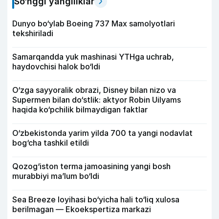
So‘nggi yangiliklar
Dunyo bo‘ylab Boeing 737 Max samolyotlari
tekshiriladi
Samarqandda yuk mashinasi YTHga uchrab,
haydovchisi halok bo‘ldi
O‘zga sayyoralik obrazi, Disney bilan nizo va
Supermen bilan do‘stlik: aktyor Robin Uilyams
haqida ko‘pchilik bilmaydigan faktlar
O‘zbekistonda yarim yilda 700 ta yangi nodavlat
bog‘cha tashkil etildi
Qozog‘iston terma jamoasining yangi bosh
murabbiyi ma’lum bo‘ldi
Sea Breeze loyihasi bo‘yicha hali to‘liq xulosa
berilmagan — Ekoekspertiza markazi