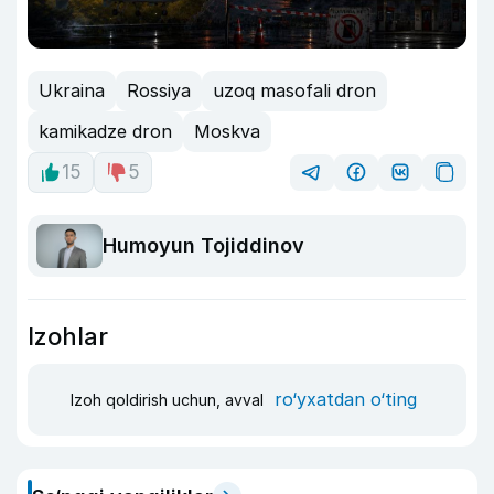
Ukraina
Rossiya
uzoq masofali dron
kamikadze dron
Moskva
15
5
Humoyun Tojiddinov
Izohlar
ro‘yxatdan o‘ting
Izoh qoldirish uchun, avval