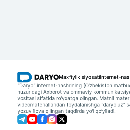
Maxfiylik siyosati
Internet-nas
“Daryo” internet-nashrining (O‘zbekiston matbuo
huzuridagi Axborot va ommaviy kommunikatsiyal
vositasi sifatida ro‘yxatga olingan. Matnli materi
videomateriallaridan foydalanishga “daryo.uz” sa
yozuv ilova qilingan taqdirda yo‘l qo‘yiladi.