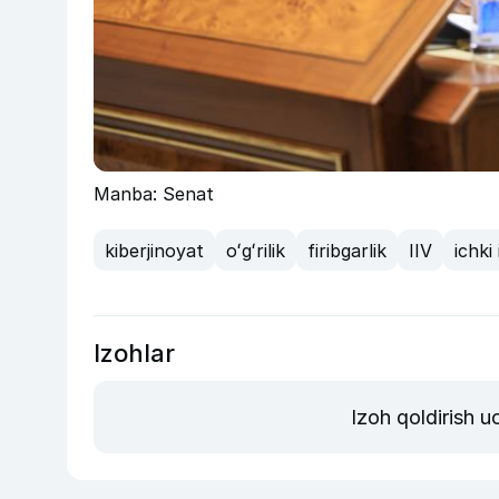
Manba: Senat
kiberjinoyat
oʻgʻrilik
firibgarlik
IIV
ichki 
Izohlar
Izoh qoldirish 