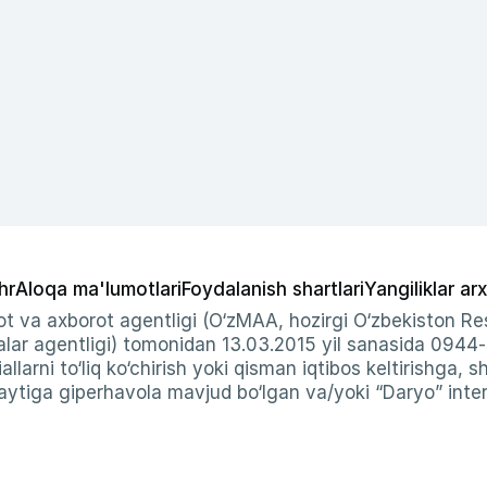
hr
Aloqa ma'lumotlari
Foydalanish shartlari
Yangiliklar arx
t va axborot agentligi (O‘zMAA, hozirgi O‘zbekiston Res
ar agentligi) tomonidan 13.03.2015 yil sanasida 0944
allarni to‘liq ko‘chirish yoki qisman iqtibos keltirishga, 
ytiga giperhavola mavjud bo‘lgan va/yoki “Daryo” intern