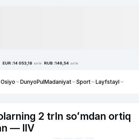
EUR :
RUB :
14 053,18
146,54
so'm
so'm
 Osiyo
Dunyo
Pul
Madaniyat
Sport
Layfstayl
olarning 2 trln soʻmdan ortiq
an — IIV