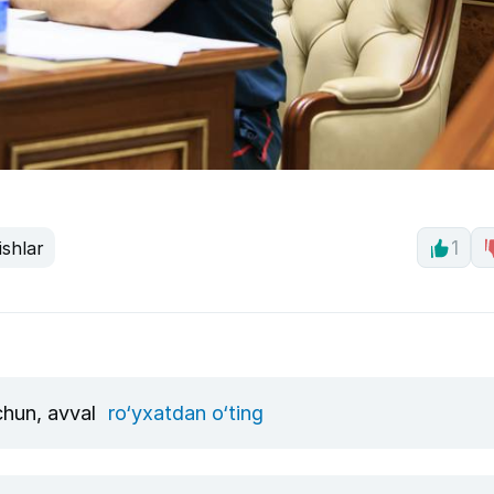
ishlar
1
uchun, avval
ro‘yxatdan o‘ting