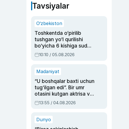
Tavsiyalar
O‘zbekiston
Toshkentda o‘pirilib
tushgan yo‘l qurilishi
bo‘yicha 6 kishiga sud
hukmi o‘qildi
10:10 / 05.08.2026
Madaniyat
“U boshqalar baxti uchun
tug‘ilgan edi”. Bir umr
otasini kutgan aktrisa va
dublyaj ustasi Rimma
13:55 / 04.08.2026
Ahmedovaning
sinovlarga to‘la hayoti
Dunyo