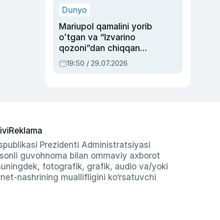
Dunyo
Mariupol qamalini yorib
oʻtgan va “Izvarino
qozoni”dan chiqqan
qahramon — Ukraina
19:50 / 29.07.2026
armiyasi bosh
qoʻmondoni Drapatiy
haqida
ivi
Reklama
publikasi Prezidenti Administratsiyasi
-sonli guvohnoma bilan ommaviy axborot
shuningdek, fotografik, grafik, audio va/yoki
et-nashrining muallifligini ko‘rsatuvchi