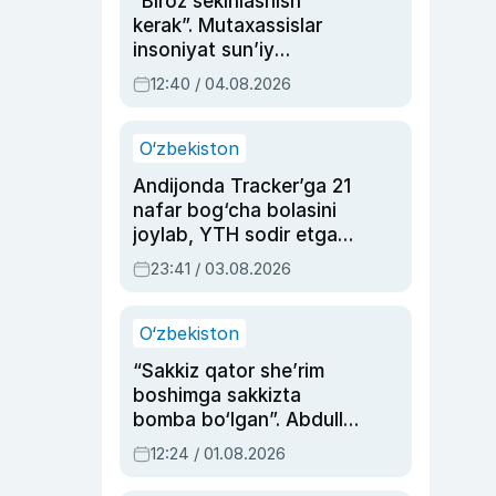
“Biroz sekinlashish
kerak”. Mutaxassislar
insoniyat sun’iy
intellektni boshqara
12:40 / 04.08.2026
olmay qolishidan xavotir
bildirdi
O‘zbekiston
Andijonda Tracker’ga 21
nafar bog‘cha bolasini
joylab, YTH sodir etgan
ayolga sud hukmi o‘qildi
23:41 / 03.08.2026
O‘zbekiston
“Sakkiz qator she’rim
boshimga sakkizta
bomba bo‘lgan”. Abdulla
Oripovni siyosiy
12:24 / 01.08.2026
ayblovlardan asrab
qolgan voqea