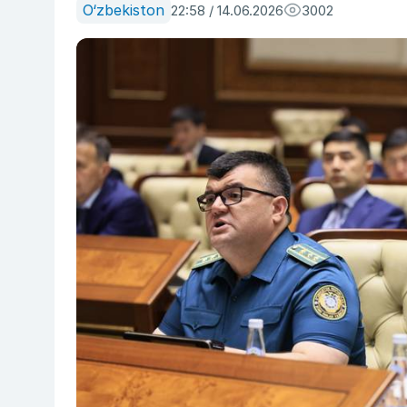
O‘zbekiston
22:58 / 14.06.2026
3002