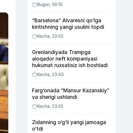
Bugun, 00:15
“Barselona” Alvaresni qo‘lga
kiritishning yangi usulini topdi
Kecha, 23:55
Grenlandiyada Trampga
aloqador neft kompaniyasi
hukumat ruxsatisiz ish boshladi
Kecha, 23:45
Farg‘onada “Mansur Kazanskiy”
va sherigi ushlandi
Kecha, 23:25
Zidanning o‘g‘li yangi jamoaga
o‘tdi