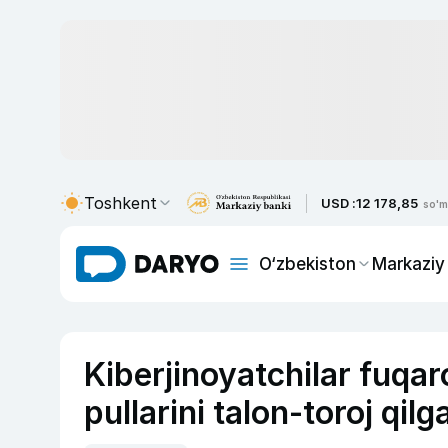
Toshkent
USD :
12 178,85
so'm
O‘zbekiston
Markaziy
Kiberjinoyatchilar fuqar
pullarini talon-toroj qilg