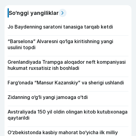
So‘nggi yangiliklar
Jo Baydenning saratoni tanasiga tarqab ketdi
“Barselona” Alvaresni qo‘lga kiritishning yangi
usulini topdi
Grenlandiyada Trampga aloqador neft kompaniyasi
hukumat ruxsatisiz ish boshladi
Farg‘onada “Mansur Kazanskiy” va sherigi ushlandi
Zidanning o‘g‘li yangi jamoaga o‘tdi
Avstraliyada 150 yil oldin olingan kitob kutubxonaga
qaytarildi
O‘zbekistonda kasbiy mahorat bo‘yicha ilk milliy