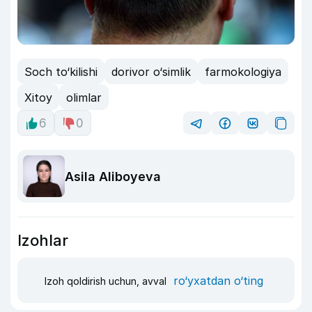
Soch to‘kilishi
dorivor o‘simlik
farmokologiya
Xitoy
olimlar
6
0
Asila Aliboyeva
Izohlar
ro‘yxatdan o‘ting
Izoh qoldirish uchun, avval