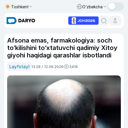
Toshkent
O‘zbekcha
Afsona emas, farmakologiya: soch
to‘kilishini to‘xtatuvchi qadimiy Xitoy
giyohi haqidagi qarashlar isbotlandi
Layfstayl
13:28 / 12.06.2026
3418