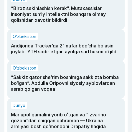
“Biroz sekinlashish kerak”. Mutaxassislar
insoniyat sun’iy intellektni boshqara olmay
qolishidan xavotir bildirdi
O‘zbekiston
Andijonda Tracker’ga 21 nafar bog‘cha bolasini
joylab, YTH sodir etgan ayolga sud hukmi o‘qildi
O‘zbekiston
“Sakkiz qator she’rim boshimga sakkizta bomba
bo‘lgan”. Abdulla Oripovni siyosiy ayblovlardan
asrab qolgan voqea
Dunyo
Mariupol qamalini yorib oʻtgan va “Izvarino
qozoni”dan chiqqan qahramon — Ukraina
armiyasi bosh qoʻmondoni Drapatiy haqida