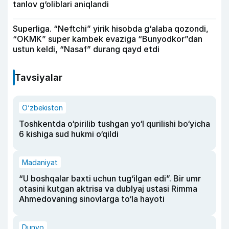
tanlov g‘oliblari aniqlandi
Superliga. “Neftchi” yirik hisobda g‘alaba qozondi,
“OKMK” super kambek evaziga “Bunyodkor”dan
ustun keldi, “Nasaf” durang qayd etdi
Tavsiyalar
O‘zbekiston
Toshkentda o‘pirilib tushgan yo‘l qurilishi bo‘yicha
6 kishiga sud hukmi o‘qildi
Madaniyat
“U boshqalar baxti uchun tug‘ilgan edi”. Bir umr
otasini kutgan aktrisa va dublyaj ustasi Rimma
Ahmedovaning sinovlarga to‘la hayoti
Dunyo