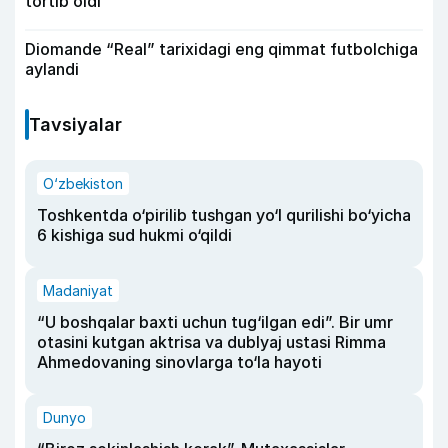
tortib oldi
Diomande “Real” tarixidagi eng qimmat futbolchiga
aylandi
Tavsiyalar
O‘zbekiston
Toshkentda o‘pirilib tushgan yo‘l qurilishi bo‘yicha
6 kishiga sud hukmi o‘qildi
Madaniyat
“U boshqalar baxti uchun tug‘ilgan edi”. Bir umr
otasini kutgan aktrisa va dublyaj ustasi Rimma
Ahmedovaning sinovlarga to‘la hayoti
Dunyo