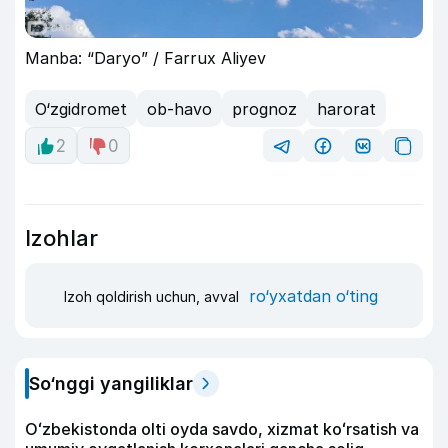
Manba: “Daryo” / Farrux Aliyev
O‘zgidromet
ob-havo
prognoz
harorat
2
0
Izohlar
ro‘yxatdan o‘ting
Izoh qoldirish uchun, avval
So‘nggi yangiliklar
Oʻzbekistonda olti oyda savdo, xizmat koʻrsatish va