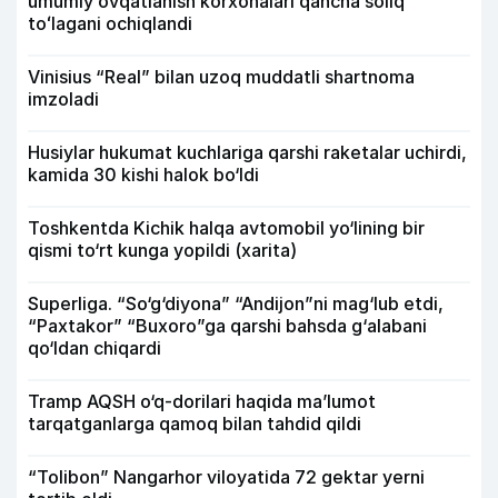
umumiy ovqatlanish korxonalari qancha soliq
toʻlagani ochiqlandi
Vinisius “Real” bilan uzoq muddatli shartnoma
imzoladi
Husiylar hukumat kuchlariga qarshi raketalar uchirdi,
kamida 30 kishi halok bo‘ldi
Toshkentda Kichik halqa avtomobil yo‘lining bir
qismi to‘rt kunga yopildi (xarita)
Superliga. “So‘g‘diyona” “Andijon”ni mag‘lub etdi,
“Paxtakor” “Buxoro”ga qarshi bahsda g‘alabani
qo‘ldan chiqardi
Tramp AQSH o‘q-dorilari haqida ma’lumot
tarqatganlarga qamoq bilan tahdid qildi
“Tolibon” Nangarhor viloyatida 72 gektar yerni