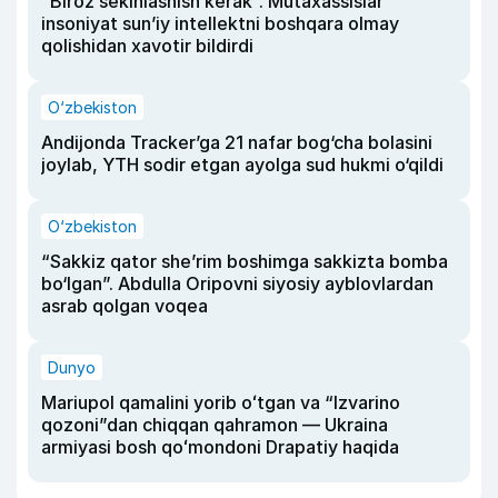
“Biroz sekinlashish kerak”. Mutaxassislar
insoniyat sun’iy intellektni boshqara olmay
qolishidan xavotir bildirdi
O‘zbekiston
Andijonda Tracker’ga 21 nafar bog‘cha bolasini
joylab, YTH sodir etgan ayolga sud hukmi o‘qildi
O‘zbekiston
“Sakkiz qator she’rim boshimga sakkizta bomba
bo‘lgan”. Abdulla Oripovni siyosiy ayblovlardan
asrab qolgan voqea
Dunyo
Mariupol qamalini yorib oʻtgan va “Izvarino
qozoni”dan chiqqan qahramon — Ukraina
armiyasi bosh qoʻmondoni Drapatiy haqida