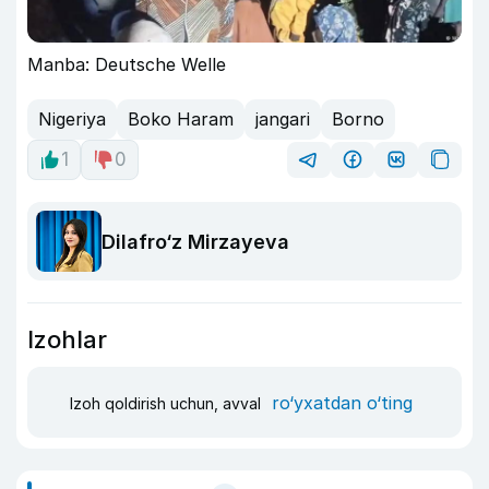
Manba: Deutsche Welle
Nigeriya
Boko Haram
jangari
Borno
1
0
Dilafro‘z Mirzayeva
Izohlar
ro‘yxatdan o‘ting
Izoh qoldirish uchun, avval