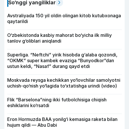
So‘nggi yangiliklar
Avstraliyada 150 yil oldin olingan kitob kutubxonaga
qaytarildi
O‘zbekistonda kasbiy mahorat bo‘yicha ilk milliy
tanlov g‘oliblari aniqlandi
Superliga. “Neftchi” yirik hisobda g‘alaba qozondi,
“OKMK” super kambek evaziga “Bunyodkor”dan
ustun keldi, “Nasaf” durang qayd etdi
Moskvada reysga kechikkan yo‘lovchilar samolyotni
uchish-qo‘nish yo‘lagida to‘xtatishga urindi (video)
Flik “Barselona”ning ikki futbolchisiga chiqish
eshiklarini ko‘rsatdi
Eron Hormuzda BAA yonilg‘i kemasiga raketa bilan
hujum qildi — Abu Dabi