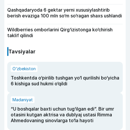
Qashqadaryoda 6 gektar yerni xususiylashtirib
berish evaziga 100 mln so‘m so‘ragan shaxs ushlandi
Wildberries omborlarini Qirg‘izistonga ko‘chirish
taklif qilindi
Tavsiyalar
O‘zbekiston
Toshkentda o‘pirilib tushgan yo‘l qurilishi bo‘yicha
6 kishiga sud hukmi o‘qildi
Madaniyat
“U boshqalar baxti uchun tug‘ilgan edi”. Bir umr
otasini kutgan aktrisa va dublyaj ustasi Rimma
Ahmedovaning sinovlarga to‘la hayoti