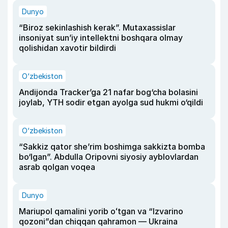
Dunyo
“Biroz sekinlashish kerak”. Mutaxassislar
insoniyat sun’iy intellektni boshqara olmay
qolishidan xavotir bildirdi
O‘zbekiston
Andijonda Tracker’ga 21 nafar bog‘cha bolasini
joylab, YTH sodir etgan ayolga sud hukmi o‘qildi
O‘zbekiston
“Sakkiz qator she’rim boshimga sakkizta bomba
bo‘lgan”. Abdulla Oripovni siyosiy ayblovlardan
asrab qolgan voqea
Dunyo
Mariupol qamalini yorib oʻtgan va “Izvarino
qozoni”dan chiqqan qahramon — Ukraina