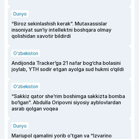
Dunyo
“Biroz sekinlashish kerak”. Mutaxassislar
insoniyat sun’iy intellektni boshqara olmay
qolishidan xavotir bildirdi
O‘zbekiston
Andijonda Tracker’ga 21 nafar bog‘cha bolasini
joylab, YTH sodir etgan ayolga sud hukmi o‘qildi
O‘zbekiston
“Sakkiz qator she’rim boshimga sakkizta bomba
bo‘lgan”. Abdulla Oripovni siyosiy ayblovlardan
asrab qolgan voqea
Dunyo
Mariupol qamalini yorib oʻtgan va “Izvarino