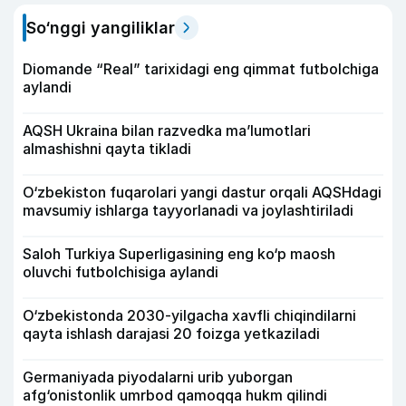
So‘nggi yangiliklar
Diomande “Real” tarixidagi eng qimmat futbolchiga
aylandi
AQSH Ukraina bilan razvedka ma’lumotlari
almashishni qayta tikladi
O‘zbekiston fuqarolari yangi dastur orqali AQSHdagi
mavsumiy ishlarga tayyorlanadi va joylashtiriladi
Saloh Turkiya Superligasining eng ko‘p maosh
oluvchi futbolchisiga aylandi
O‘zbekistonda 2030-yilgacha xavfli chiqindilarni
qayta ishlash darajasi 20 foizga yetkaziladi
Germaniyada piyodalarni urib yuborgan
afg‘onistonlik umrbod qamoqqa hukm qilindi