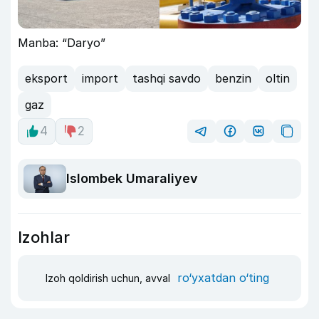
Manba: “Daryo”
eksport
import
tashqi savdo
benzin
oltin
gaz
4
2
Islombek Umaraliyev
Izohlar
ro‘yxatdan o‘ting
Izoh qoldirish uchun, avval