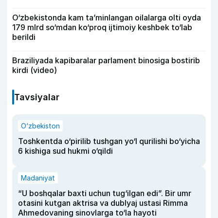
O‘zbekistonda kam ta’minlangan oilalarga olti oyda
179 mlrd so‘mdan ko‘proq ijtimoiy keshbek to‘lab
berildi
Braziliyada kapibaralar parlament binosiga bostirib
kirdi (video)
Tavsiyalar
O‘zbekiston
Toshkentda o‘pirilib tushgan yo‘l qurilishi bo‘yicha
6 kishiga sud hukmi o‘qildi
Madaniyat
“U boshqalar baxti uchun tug‘ilgan edi”. Bir umr
otasini kutgan aktrisa va dublyaj ustasi Rimma
Ahmedovaning sinovlarga to‘la hayoti